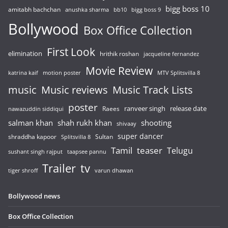
bigg boss 10
amitabh bachchan
anushka sharma
bb10
bigg boss 9
Bollywood
Box Office Collection
First Look
elimination
hrithik roshan
jacqueline fernandez
Movie Review
katrina kaif
motion poster
MTV Splitsvilla 8
music
Music reviews
Music Track Lists
poster
release date
Raees
ranveer singh
nawazuddin siddiqui
salman khan
shah rukh khan
shooting
shivaay
super dancer
shraddha kapoor
Sultan
Splitsvilla 8
Tamil
teaser
Telugu
sushant singh rajput
taapsee pannu
Trailer
tv
tiger shroff
varun dhawan
Bollywood news
Box Office Collection