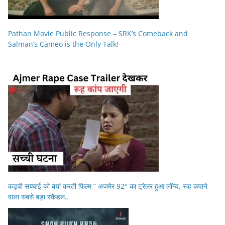
Pathan Movie Public Response – SRK’s Comeback and
Salman’s Cameo is the Only Talk!
कड़वी सच्चाई को बयां करती फिल्म ” अजमेर 92″ का ट्रेलर हुआ लॉन्च, रूह कपाने
वाला सबसे बड़ा स्कैंडल..