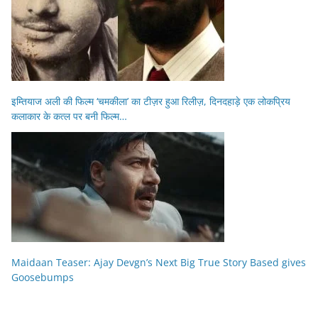
इम्तियाज अली की फिल्म ‘चमकीला’ का टीज़र हुआ रिलीज़, दिनदहाड़े एक लोकप्रिय
कलाकार के कत्ल पर बनी फिल्म…
Maidaan Teaser: Ajay Devgn’s Next Big True Story Based gives
Goosebumps