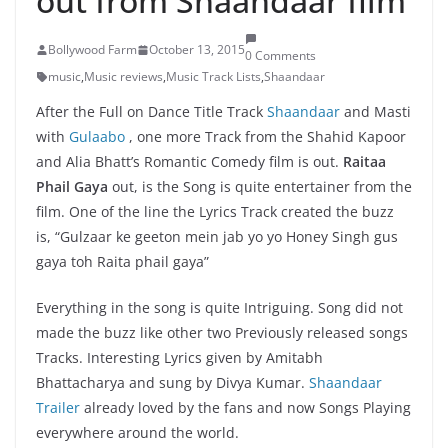
out from Shaandaar film
Bollywood Farm
October 13, 2015
0 Comments
music
,
Music reviews
,
Music Track Lists
,
Shaandaar
After the Full on Dance Title Track
Shaandaar
and Masti
with
Gulaabo
, one more Track from the Shahid Kapoor
and Alia Bhatt’s Romantic Comedy film is out.
Raitaa
Phail Gaya
out, is the Song is quite entertainer from the
film. One of the line the Lyrics Track created the buzz
is, “Gulzaar ke geeton mein jab yo yo Honey Singh gus
gaya toh Raita phail gaya”
Everything in the song is quite Intriguing. Song did not
made the buzz like other two Previously released songs
Tracks. Interesting Lyrics given by Amitabh
Bhattacharya and sung by Divya Kumar.
Shaandaar
Trailer
already loved by the fans and now Songs Playing
everywhere around the world.