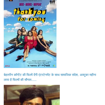
बेहतरीन कॉन्टेंट की फिल्में देंगी एंटरटेनमेंट के साथ सामाजिक संदेश, अक्टूबर महीना
लाया है फिल्मों की सौगात……