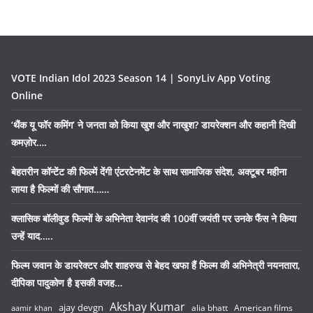
VOTE Indian Idol 2023 Season 14 | SonyLiv App Voting
Online
‘थैंक यू फॉर कमिंग’ ने जनता को किया खुश और नाखुश? डायरेक्शन और कहानी दिखी
कमज़ोर….
बेहतरीन कॉन्टेंट की फिल्में देंगी एंटरटेनमेंट के साथ सामाजिक संदेश, अक्टूबर महीना
लाया है फिल्मों की सौगात……
क्लासिक बॉलीवुड फिल्मों के अभिनेता देवानंद की 100वीं जयंती पर उनके फैंस ने किया
उन्हें याद…..
फिल्म जवान के डायरेक्टर और शाहरुख से बेहद खफा हैं फिल्म की अभिनेत्री नयनतारा,
दीपिका पादुकोण है इसकी वजह…
Akshay Kumar
ajay devgn
alia bhatt
American films
aamir khan