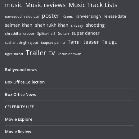
music
Music reviews
Music Track Lists
poster
release date
Raees
ranveer singh
nawazuddin siddiqui
salman khan
shah rukh khan
shooting
shivaay
super dancer
shraddha kapoor
Sultan
Splitsvilla 8
Tamil
teaser
Telugu
sushant singh rajput
taapsee pannu
Trailer
tv
tiger shroff
varun dhawan
Bollywood news
Box Office Collection
Box Office News
CELEBRITY LIFE
Movie Explore
Movie Review