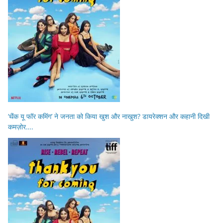
‘थैंक यू फॉर कमिंग’ ने जनता को किया खुश और नाखुश? डायरेक्शन और कहानी दिखी
कमज़ोर….