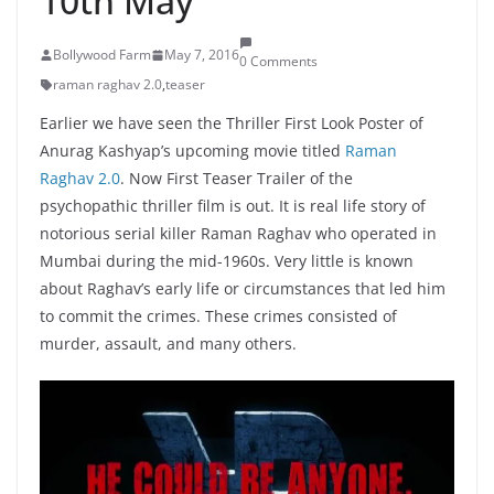
10th May
Bollywood Farm
May 7, 2016
0 Comments
raman raghav 2.0
,
teaser
Earlier we have seen the Thriller First Look Poster of
Anurag Kashyap’s upcoming movie titled
Raman
Raghav 2.0
. Now First Teaser Trailer of the
psychopathic thriller film is out. It is real life story of
notorious serial killer Raman Raghav who operated in
Mumbai during the mid-1960s. Very little is known
about Raghav’s early life or circumstances that led him
to commit the crimes. These crimes consisted of
murder, assault, and many others.