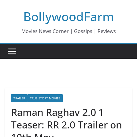
Skip
BollywoodFarm
to
content
Movies News Corner | Gossips | Reviews
TRAILER
TRUE STORY MOVIES
Raman Raghav 2.0 1
Teaser: RR 2.0 Trailer on