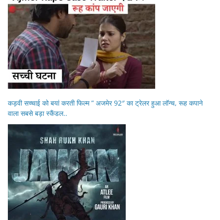
कड़वी सच्चाई को बयां करती फिल्म ” अजमेर 92″ का ट्रेलर हुआ लॉन्च, रूह कपाने
वाला सबसे बड़ा स्कैंडल..