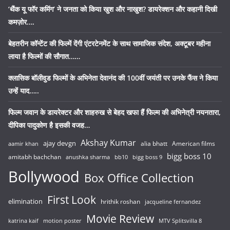
‘थैंक यू फॉर कमिंग’ ने जनता को किया खुश और नाखुश? डायरेक्शन और कहानी दिखी
कमज़ोर….
बेहतरीन कॉन्टेंट की फिल्में देंगी एंटरटेनमेंट के साथ सामाजिक संदेश, अक्टूबर महीना
लाया है फिल्मों की सौगात……
क्लासिक बॉलीवुड फिल्मों के अभिनेता देवानंद की 100वीं जयंती पर उनके फैंस ने किया
उन्हें याद…..
फिल्म जवान के डायरेक्टर और शाहरुख से बेहद खफा हैं फिल्म की अभिनेत्री नयनतारा,
दीपिका पादुकोण है इसकी वजह…
Akshay Kumar
ajay devgn
alia bhatt
American films
aamir khan
bigg boss 10
amitabh bachchan
anushka sharma
bb10
bigg boss 9
Bollywood
Box Office Collection
First Look
elimination
hrithik roshan
jacqueline fernandez
Movie Review
katrina kaif
motion poster
MTV Splitsvilla 8