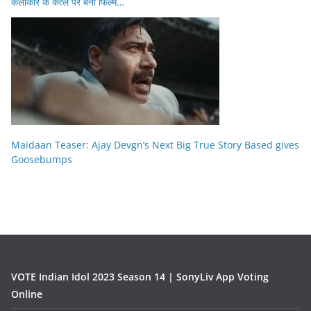
कलाकार के कत्ल पर बनी फिल्म…
Maidaan Teaser: Ajay Devgn’s Next Big True Story Based gives
Goosebumps
VOTE Indian Idol 2023 Season 14 | SonyLiv App Voting
Online