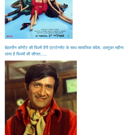
बेहतरीन कॉन्टेंट की फिल्में देंगी एंटरटेनमेंट के साथ सामाजिक संदेश, अक्टूबर महीना
लाया है फिल्मों की सौगात……