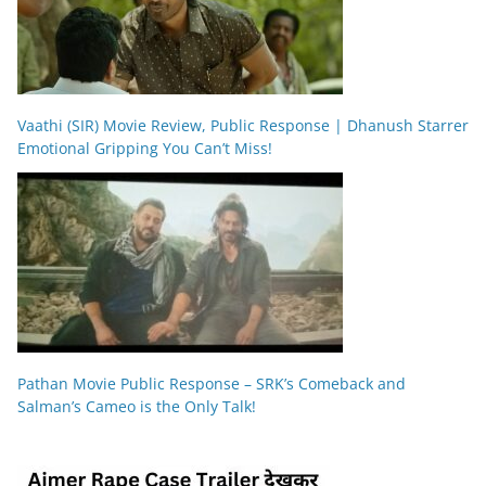
Vaathi (SIR) Movie Review, Public Response | Dhanush Starrer
Emotional Gripping You Can’t Miss!
Pathan Movie Public Response – SRK’s Comeback and
Salman’s Cameo is the Only Talk!