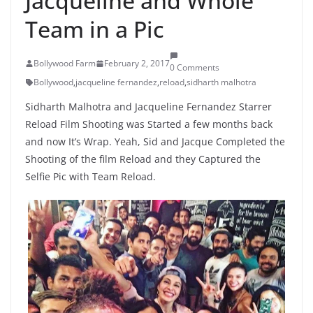
Jacqueline and Whole
Team in a Pic
Bollywood Farm
February 2, 2017
0 Comments
Bollywood
,
jacqueline fernandez
,
reload
,
sidharth malhotra
Sidharth Malhotra and Jacqueline Fernandez Starrer
Reload Film Shooting was Started a few months back
and now It’s Wrap. Yeah, Sid and Jacque Completed the
Shooting of the film Reload and they Captured the
Selfie Pic with Team Reload.