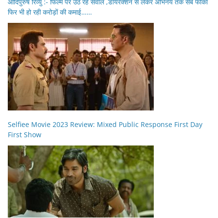
आदिपुरुष रिव्यु :- फिल्म पर उठ रहे सवाल ,डायरेक्शन से लेकर अभिनय तक सब फीका
फिर भी हो रही करोड़ों की कमाई……
Selfiee Movie 2023 Review: Mixed Public Response First Day
First Show