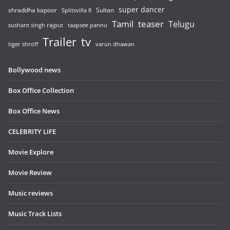
super dancer
shraddha kapoor
Sultan
Splitsvilla 8
Tamil
teaser
Telugu
sushant singh rajput
taapsee pannu
Trailer
tv
tiger shroff
varun dhawan
Bollywood news
Box Office Collection
Box Office News
CELEBRITY LIFE
Movie Explore
Movie Review
Music reviews
Music Track Lists