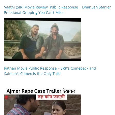
Vaathi (SIR) Movie Review, Public Response | Dhanush Starrer
Emotional Gripping You Can’t Miss!
Pathan Movie Public Response – SRK’s Comeback and
Salman’s Cameo is the Only Talk!