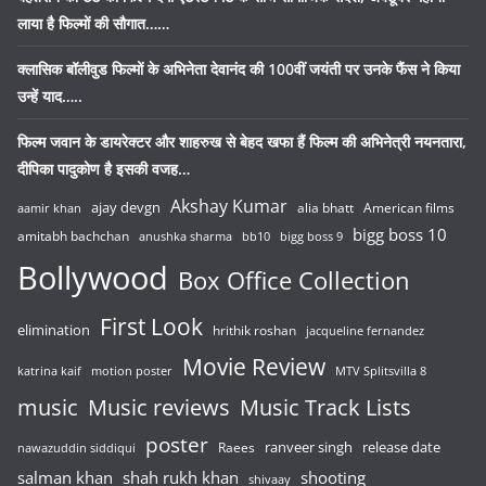
लाया है फिल्मों की सौगात……
क्लासिक बॉलीवुड फिल्मों के अभिनेता देवानंद की 100वीं जयंती पर उनके फैंस ने किया
उन्हें याद…..
फिल्म जवान के डायरेक्टर और शाहरुख से बेहद खफा हैं फिल्म की अभिनेत्री नयनतारा,
दीपिका पादुकोण है इसकी वजह…
Akshay Kumar
ajay devgn
alia bhatt
American films
aamir khan
bigg boss 10
amitabh bachchan
anushka sharma
bb10
bigg boss 9
Bollywood
Box Office Collection
First Look
elimination
hrithik roshan
jacqueline fernandez
Movie Review
katrina kaif
motion poster
MTV Splitsvilla 8
music
Music reviews
Music Track Lists
poster
release date
Raees
ranveer singh
nawazuddin siddiqui
salman khan
shah rukh khan
shooting
shivaay