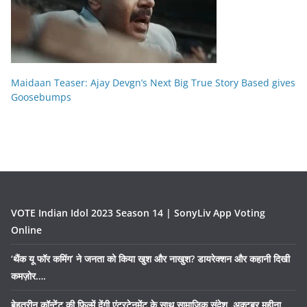
Maidaan Teaser: Ajay Devgn’s Next Big True Story Based gives
Goosebumps
VOTE Indian Idol 2023 Season 14 | SonyLiv App Voting
Online
‘थैंक यू फॉर कमिंग’ ने जनता को किया खुश और नाखुश? डायरेक्शन और कहानी दिखी
कमज़ोर….
बेहतरीन कॉन्टेंट की फिल्में देंगी एंटरटेनमेंट के साथ सामाजिक संदेश, अक्टूबर महीना