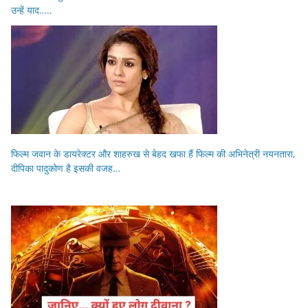
उन्हें याद…..
फिल्म जवान के डायरेक्टर और शाहरुख से बेहद खफा हैं फिल्म की अभिनेत्री नयनतारा,
दीपिका पादुकोण है इसकी वजह…