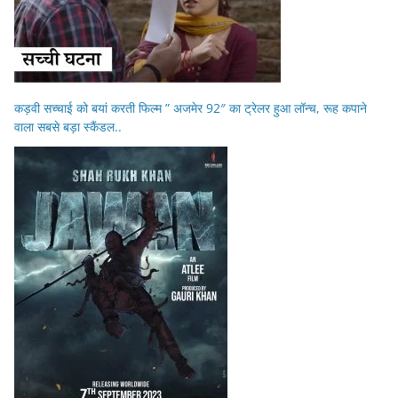
कड़वी सच्चाई को बयां करती फिल्म ” अजमेर 92″ का ट्रेलर हुआ लॉन्च, रूह कपाने
वाला सबसे बड़ा स्कैंडल..