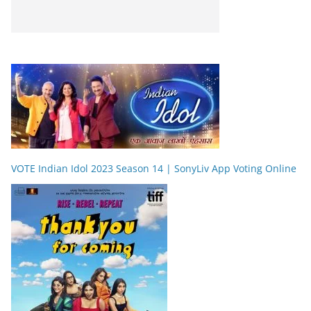
VOTE Indian Idol 2023 Season 14 | SonyLiv App Voting Online