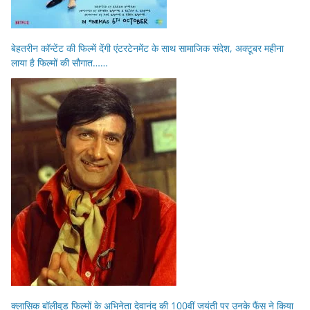
बेहतरीन कॉन्टेंट की फिल्में देंगी एंटरटेनमेंट के साथ सामाजिक संदेश, अक्टूबर महीना
लाया है फिल्मों की सौगात……
क्लासिक बॉलीवुड फिल्मों के अभिनेता देवानंद की 100वीं जयंती पर उनके फैंस ने किया