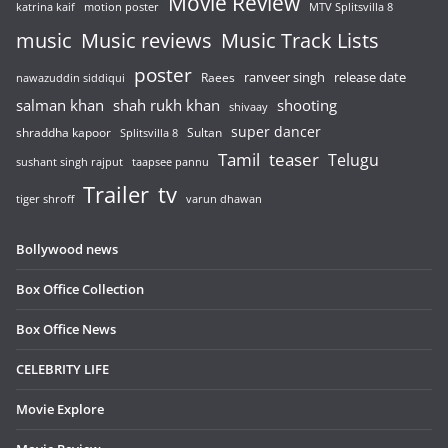
Movie Review
katrina kaif
motion poster
MTV Splitsvilla 8
music
Music reviews
Music Track Lists
poster
release date
Raees
ranveer singh
nawazuddin siddiqui
salman khan
shah rukh khan
shooting
shivaay
super dancer
shraddha kapoor
Sultan
Splitsvilla 8
Tamil
teaser
Telugu
sushant singh rajput
taapsee pannu
Trailer
tv
tiger shroff
varun dhawan
Bollywood news
Box Office Collection
Box Office News
CELEBRITY LIFE
Movie Explore