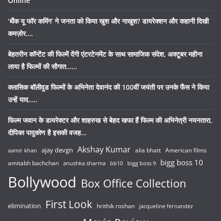
Online
‘थैंक यू फॉर कमिंग’ ने जनता को किया खुश और नाखुश? डायरेक्शन और कहानी दिखी
कमज़ोर….
बेहतरीन कॉन्टेंट की फिल्में देंगी एंटरटेनमेंट के साथ सामाजिक संदेश, अक्टूबर महीना
लाया है फिल्मों की सौगात……
क्लासिक बॉलीवुड फिल्मों के अभिनेता देवानंद की 100वीं जयंती पर उनके फैंस ने किया
उन्हें याद…..
फिल्म जवान के डायरेक्टर और शाहरुख से बेहद खफा हैं फिल्म की अभिनेत्री नयनतारा,
दीपिका पादुकोण है इसकी वजह…
Akshay Kumar
ajay devgn
alia bhatt
American films
aamir khan
bigg boss 10
amitabh bachchan
anushka sharma
bb10
bigg boss 9
Bollywood
Box Office Collection
First Look
elimination
hrithik roshan
jacqueline fernandez