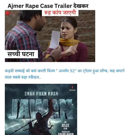
कड़वी सच्चाई को बयां करती फिल्म ” अजमेर 92″ का ट्रेलर हुआ लॉन्च, रूह कपाने
वाला सबसे बड़ा स्कैंडल..