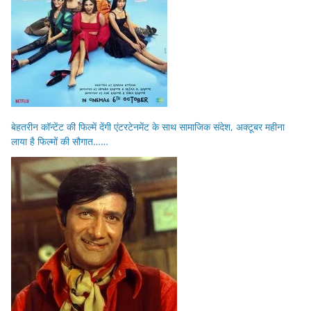
बेहतरीन कॉन्टेंट की फिल्में देंगी एंटरटेनमेंट के साथ सामाजिक संदेश, अक्टूबर महीना
लाया है फिल्मों की सौगात……