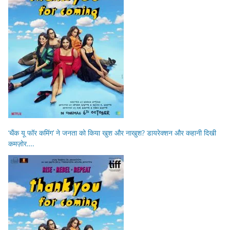
‘थैंक यू फॉर कमिंग’ ने जनता को किया खुश और नाखुश? डायरेक्शन और कहानी दिखी
कमज़ोर….