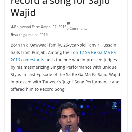
record a song for Sajid
Wajid
Bollywood Farm
April 27, 2016
0 Comments
sa re ga ma pa 2016
Born in a Qawwaal family, 25-year-old Tanvir Hussain
hails from Punjab. Among the
Top 12 Sa Re Ga Ma Pa
2016 contestants
he is the one who impressed judges
by his mesmerizing Singing Performance with unique
Style. In Last Episode of the Sa Re Ga Ma Pa Sajid-Wajid
impressed with Tanveer’s ‘Jugni’ Song Performance and
offered him to Record Song.