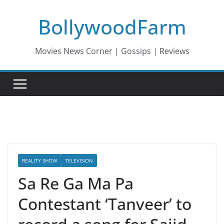
Skip
BollywoodFarm
to
content
Movies News Corner | Gossips | Reviews
REALITY SHOW
TELEVISION
Sa Re Ga Ma Pa
Contestant ‘Tanveer’ to