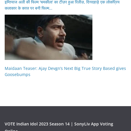
इम्तियाज अली की फिल्म ‘चमकीला’ का टीज़र हुआ रिलीज़, दिनदहाड़े एक लोकप्रिय
कलाकार के कत्ल पर बनी फिल्म…
Maidaan Teaser: Ajay Devgn’s Next Big True Story Based gives
Goosebumps
VOTE Indian Idol 2023 Season 14 | SonyLiv App Voting