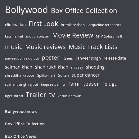
Bollywood
Box Office Collection
First Look
elimination
hrithik roshan
jacqueline fernandez
Movie Review
katrina kaif
motion poster
MTV Splitsvilla 8
music
Music reviews
Music Track Lists
poster
release date
Raees
ranveer singh
nawazuddin siddiqui
salman khan
shah rukh khan
shooting
shivaay
super dancer
shraddha kapoor
Sultan
Splitsvilla 8
Tamil
teaser
Telugu
sushant singh rajput
taapsee pannu
Trailer
tv
tiger shroff
varun dhawan
Bollywood news
Box Office Collection
Box Office News