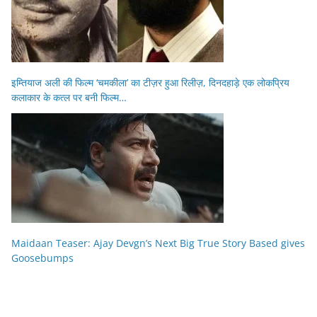
इम्तियाज अली की फिल्म ‘चमकीला’ का टीज़र हुआ रिलीज़, दिनदहाड़े एक लोकप्रिय
कलाकार के कत्ल पर बनी फिल्म…
Maidaan Teaser: Ajay Devgn’s Next Big True Story Based gives
Goosebumps