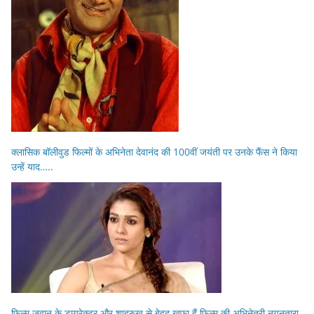
क्लासिक बॉलीवुड फिल्मों के अभिनेता देवानंद की 100वीं जयंती पर उनके फैंस ने किया
उन्हें याद…..
फिल्म जवान के डायरेक्टर और शाहरुख से बेहद खफा हैं फिल्म की अभिनेत्री नयनतारा,