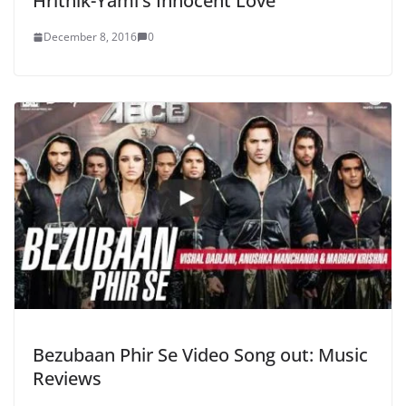
Hrithik-Yami’s Innocent Love
December 8, 2016
0
Bezubaan Phir Se Video Song out: Music
Reviews