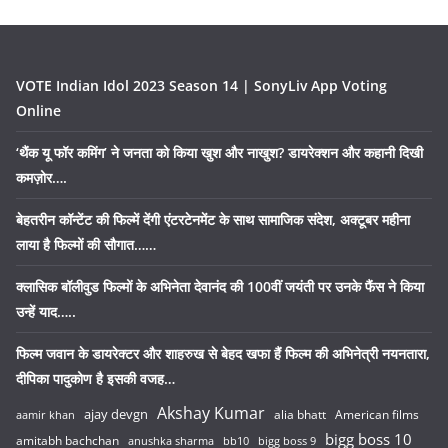
VOTE Indian Idol 2023 Season 14 | SonyLiv App Voting
Online
‘थैंक यू फॉर कमिंग’ ने जनता को किया खुश और नाखुश? डायरेक्शन और कहानी दिखी
कमज़ोर….
बेहतरीन कॉन्टेंट की फिल्में देंगी एंटरटेनमेंट के साथ सामाजिक संदेश, अक्टूबर महीना
लाया है फिल्मों की सौगात……
क्लासिक बॉलीवुड फिल्मों के अभिनेता देवानंद की 100वीं जयंती पर उनके फैंस ने किया
उन्हें याद…..
फिल्म जवान के डायरेक्टर और शाहरुख से बेहद खफा हैं फिल्म की अभिनेत्री नयनतारा,
दीपिका पादुकोण है इसकी वजह…
Akshay Kumar
ajay devgn
alia bhatt
American films
aamir khan
bigg boss 10
amitabh bachchan
anushka sharma
bb10
bigg boss 9