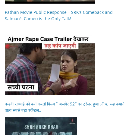
Pathan Movie Public Response – SRK’s Comeback and
Salman’s Cameo is the Only Talk!
कड़वी सच्चाई को बयां करती फिल्म ” अजमेर 92″ का ट्रेलर हुआ लॉन्च, रूह कपाने
वाला सबसे बड़ा स्कैंडल..