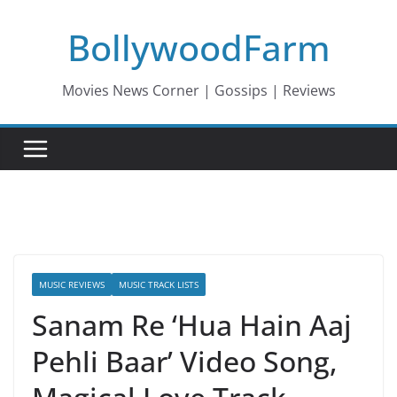
Skip
BollywoodFarm
to
content
Movies News Corner | Gossips | Reviews
MUSIC REVIEWS
MUSIC TRACK LISTS
Sanam Re ‘Hua Hain Aaj
Pehli Baar’ Video Song,