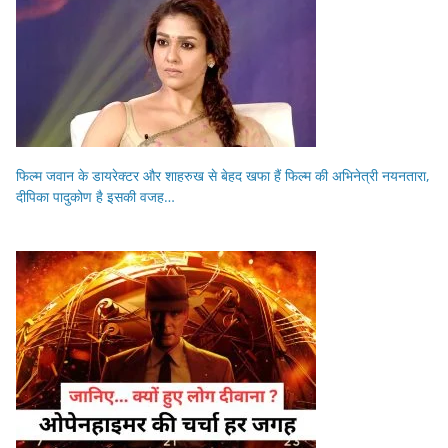
फिल्म जवान के डायरेक्टर और शाहरुख से बेहद खफा हैं फिल्म की अभिनेत्री नयनतारा,
दीपिका पादुकोण है इसकी वजह…