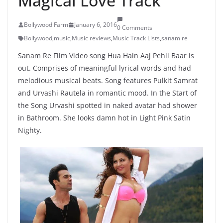
Magical Love Track
Bollywood Farm
January 6, 2016
0 Comments
Bollywood
,
music
,
Music reviews
,
Music Track Lists
,
sanam re
Sanam Re Film Video song Hua Hain Aaj Pehli Baar is
out. Comprises of meaningful lyrical words and had
melodious musical beats. Song features Pulkit Samrat
and Urvashi Rautela in romantic mood. In the Start of
the Song Urvashi spotted in naked avatar had shower
in Bathroom. She looks damn hot in Light Pink Satin
Nighty.