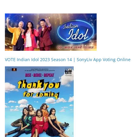
VOTE Indian Idol 2023 Season 14 | SonyLiv App Voting Online