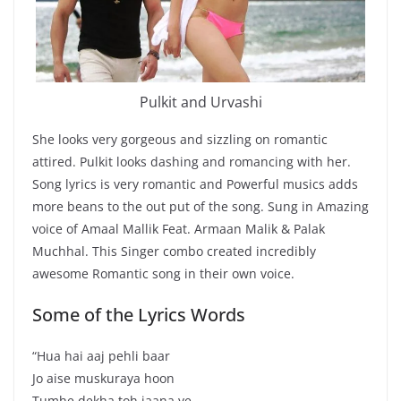
Pulkit and Urvashi
She looks very gorgeous and sizzling on romantic
attired. Pulkit looks dashing and romancing with her.
Song lyrics is very romantic and Powerful musics adds
more beans to the out put of the song. Sung in Amazing
voice of Amaal Mallik Feat. Armaan Malik & Palak
Muchhal. This Singer combo created incredibly
awesome Romantic song in their own voice.
Some of the Lyrics Words
“Hua hai aaj pehli baar
Jo aise muskuraya hoon
Tumhe dekha toh jaana ye