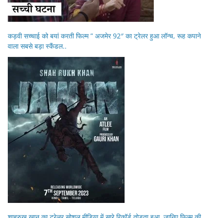
कड़वी सच्चाई को बयां करती फिल्म ” अजमेर 92″ का ट्रेलर हुआ लॉन्च, रूह कपाने
वाला सबसे बड़ा स्कैंडल..
शाहरुख खान का ट्रेलर सोशल मीडिया में सारे रिकॉर्ड तोड़ता हुआ, जानिए फिल्म की