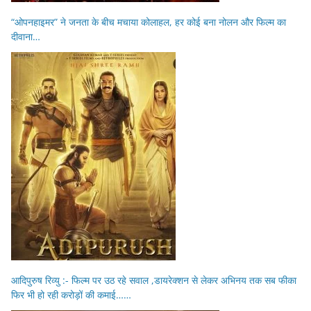
“ओपनहाइमर” ने जनता के बीच मचाया कोलाहल, हर कोई बना नोलन और फिल्म का
दीवाना…
आदिपुरुष रिव्यु :- फिल्म पर उठ रहे सवाल ,डायरेक्शन से लेकर अभिनय तक सब फीका
फिर भी हो रही करोड़ों की कमाई……