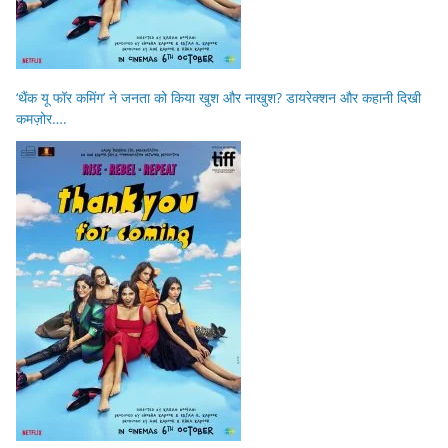
‘थैंक यू फॉर कमिंग’ ने जनता को किया खुश और नाखुश? डायरेक्शन और कहानी दिखी
कमज़ोर….