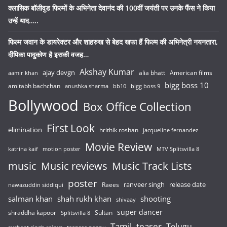
क्लासिक बॉलीवुड फिल्मों के अभिनेता देवानंद की 100वीं जयंती पर उनके फैंस ने किया
उन्हें याद…..
फिल्म जवान के डायरेक्टर और शाहरुख से बेहद खफा हैं फिल्म की अभिनेत्री नयनतारा,
दीपिका पादुकोण है इसकी वजह…
Akshay Kumar
ajay devgn
alia bhatt
American films
aamir khan
bigg boss 10
amitabh bachchan
anushka sharma
bb10
bigg boss 9
Bollywood
Box Office Collection
First Look
elimination
hrithik roshan
jacqueline fernandez
Movie Review
katrina kaif
motion poster
MTV Splitsvilla 8
music
Music reviews
Music Track Lists
poster
release date
Raees
ranveer singh
nawazuddin siddiqui
salman khan
shah rukh khan
shooting
shivaay
super dancer
shraddha kapoor
Sultan
Splitsvilla 8
Tamil
teaser
Telugu