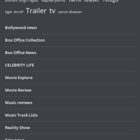
sushant singh rajput
taapsee pannu
Trailer
tv
tiger shroff
varun dhawan
Bollywood news
Box Office Collection
Box Office News
CELEBRITY LIFE
Movie Explore
Movie Review
Music reviews
Music Track Lists
Reality Show