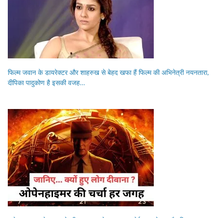
फिल्म जवान के डायरेक्टर और शाहरुख से बेहद खफा हैं फिल्म की अभिनेत्री नयनतारा,
दीपिका पादुकोण है इसकी वजह…