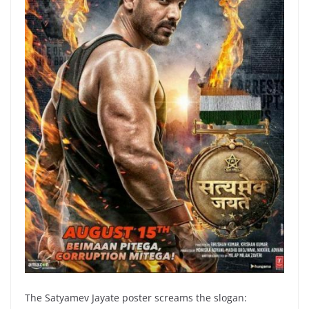
The Satyamev Jayate poster screams the slogan: