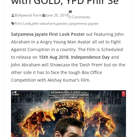
with GOLD, YPD Phir Se
Bollywood Farm
June 20, 2018
0 Comments
First Look
,
john abraham
,
poster
,
satyameva jayate
Satyameva Jayate First Look Poster
out Featuring John
Abraham in a Angry Young Man Avatar all set to Fight
Against Corruption in a country. The Film is Scheduled
to release on
15th Aug 2018
,
Independence Day
and
John Abraham will Showcase the ‘Desh Prem’ but on the
other side it has to face the tough Box Office
Competition with Akshay Kumar’s Film.