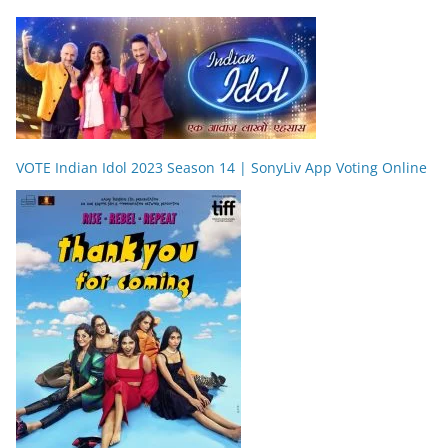
VOTE Indian Idol 2023 Season 14 | SonyLiv App Voting Online