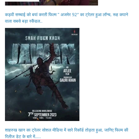
कड़वी सच्चाई को बयां करती फिल्म ” अजमेर 92″ का ट्रेलर हुआ लॉन्च, रूह कपाने
वाला सबसे बड़ा स्कैंडल..
शाहरुख खान का ट्रेलर सोशल मीडिया में सारे रिकॉर्ड तोड़ता हुआ, जानिए फिल्म की
रिलीज डेट के बारे में…..