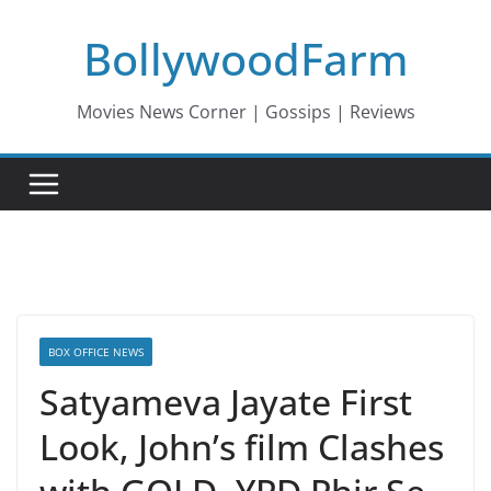
Skip
BollywoodFarm
to
content
Movies News Corner | Gossips | Reviews
BOX OFFICE NEWS
Satyameva Jayate First
Look, John’s film Clashes