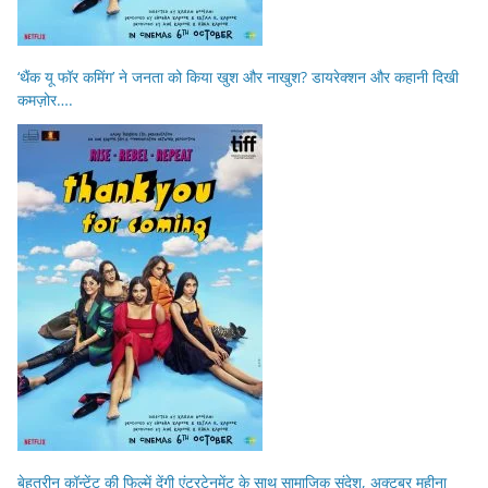
‘थैंक यू फॉर कमिंग’ ने जनता को किया खुश और नाखुश? डायरेक्शन और कहानी दिखी
कमज़ोर….
बेहतरीन कॉन्टेंट की फिल्में देंगी एंटरटेनमेंट के साथ सामाजिक संदेश, अक्टूबर महीना