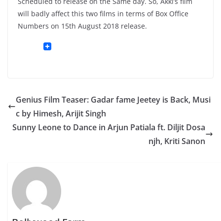
Scheduled to release on the Same day. So, Akki’s film
will badly affect this two films in terms of Box Office
Numbers on 15th August 2018 release.
Genius Film Teaser: Gadar fame Jeetey is Back, Musi
c by Himesh, Arijit Singh
Sunny Leone to Dance in Arjun Patiala ft. Diljit Dosa
njh, Kriti Sanon