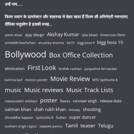
उन्हें याद…..
फिल्म जवान के डायरेक्टर और शाहरुख से बेहद खफा हैं फिल्म की अभिनेत्री नयनतारा,
दीपिका पादुकोण है इसकी वजह…
Akshay Kumar
ajay devgn
alia bhatt
American films
aamir khan
bigg boss 10
amitabh bachchan
anushka sharma
bb10
bigg boss 9
Bollywood
Box Office Collection
First Look
elimination
hrithik roshan
jacqueline fernandez
Movie Review
katrina kaif
motion poster
MTV Splitsvilla 8
music
Music reviews
Music Track Lists
poster
release date
Raees
ranveer singh
nawazuddin siddiqui
salman khan
shah rukh khan
shooting
shivaay
super dancer
shraddha kapoor
Sultan
Splitsvilla 8
Tamil
teaser
Telugu
sushant singh rajput
taapsee pannu