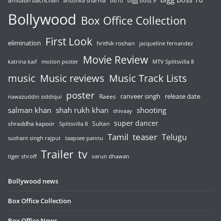
amitabh bachchan
anushka sharma
bb10
bigg boss 9
Bollywood
Box Office Collection
First Look
elimination
hrithik roshan
jacqueline fernandez
Movie Review
katrina kaif
motion poster
MTV Splitsvilla 8
music
Music reviews
Music Track Lists
poster
release date
Raees
ranveer singh
nawazuddin siddiqui
salman khan
shah rukh khan
shooting
shivaay
super dancer
shraddha kapoor
Sultan
Splitsvilla 8
Tamil
teaser
Telugu
sushant singh rajput
taapsee pannu
Trailer
tv
tiger shroff
varun dhawan
Bollywood news
Box Office Collection
Box Office News