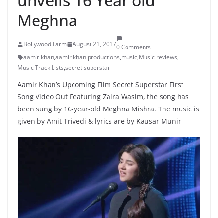
unveils 16 Year old
Meghna
Bollywood Farm
August 21, 2017
0 Comments
aamir khan
,
aamir khan productions
,
music
,
Music reviews
,
Music Track Lists
,
secret superstar
Aamir Khan’s Upcoming Film Secret Superstar First
Song Video Out Featuring Zaira Wasim, the song has
been sung by 16-year-old Meghna Mishra. The music is
given by Amit Trivedi & lyrics are by Kausar Munir.