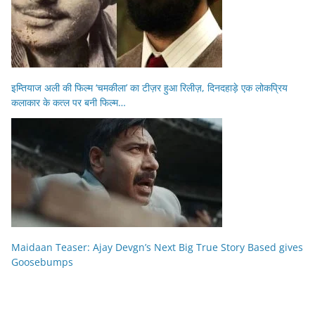
इम्तियाज अली की फिल्म ‘चमकीला’ का टीज़र हुआ रिलीज़, दिनदहाड़े एक लोकप्रिय
कलाकार के कत्ल पर बनी फिल्म…
Maidaan Teaser: Ajay Devgn’s Next Big True Story Based gives
Goosebumps