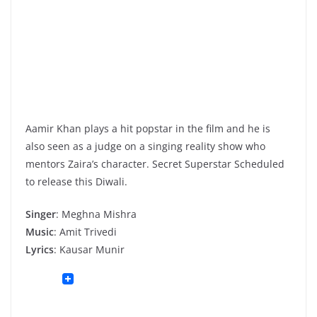
Aamir Khan plays a hit popstar in the film and he is
also seen as a judge on a singing reality show who
mentors Zaira’s character. Secret Superstar Scheduled
to release this Diwali.
Singer
: Meghna Mishra
Music
: Amit Trivedi
Lyrics
: Kausar Munir