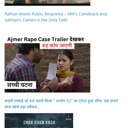
Pathan Movie Public Response – SRK’s Comeback and
Salman’s Cameo is the Only Talk!
कड़वी सच्चाई को बयां करती फिल्म ” अजमेर 92″ का ट्रेलर हुआ लॉन्च, रूह कपाने
वाला सबसे बड़ा स्कैंडल..