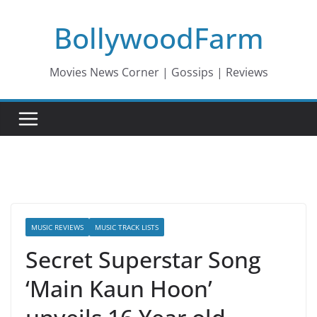
Skip
BollywoodFarm
to
content
Movies News Corner | Gossips | Reviews
MUSIC REVIEWS
MUSIC TRACK LISTS
Secret Superstar Song
‘Main Kaun Hoon’