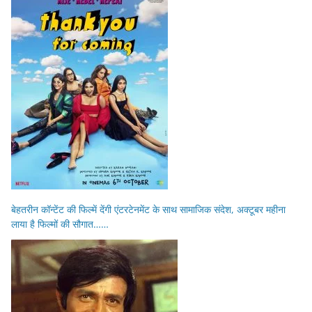
बेहतरीन कॉन्टेंट की फिल्में देंगी एंटरटेनमेंट के साथ सामाजिक संदेश, अक्टूबर महीना
लाया है फिल्मों की सौगात……