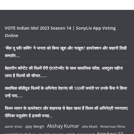
VOTE Indian Idol 2023 Season 14 | SonyLiv App Voting
Online
‘थैंक यू फॉर कमिंग’ ने जनता को किया खुश और नाखुश? डायरेक्शन और कहानी दिखी
कमज़ोर….
बेहतरीन कॉन्टेंट की फिल्में देंगी एंटरटेनमेंट के साथ सामाजिक संदेश, अक्टूबर महीना
लाया है फिल्मों की सौगात……
क्लासिक बॉलीवुड फिल्मों के अभिनेता देवानंद की 100वीं जयंती पर उनके फैंस ने किया
उन्हें याद…..
फिल्म जवान के डायरेक्टर और शाहरुख से बेहद खफा हैं फिल्म की अभिनेत्री नयनतारा,
दीपिका पादुकोण है इसकी वजह…
Akshay Kumar
ajay devgn
alia bhatt
American films
aamir khan
bigg boss 10