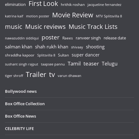
First Look
elimination
hrithik roshan
jacqueline fernandez
Movie Review
katrina kaif
motion poster
MTV Splitsvilla 8
music
Music reviews
Music Track Lists
poster
release date
Raees
ranveer singh
nawazuddin siddiqui
salman khan
shah rukh khan
shooting
shivaay
super dancer
shraddha kapoor
Sultan
Splitsvilla 8
Tamil
teaser
Telugu
sushant singh rajput
taapsee pannu
Trailer
tv
tiger shroff
varun dhawan
Bollywood news
Box Office Collection
Box Office News
CELEBRITY LIFE