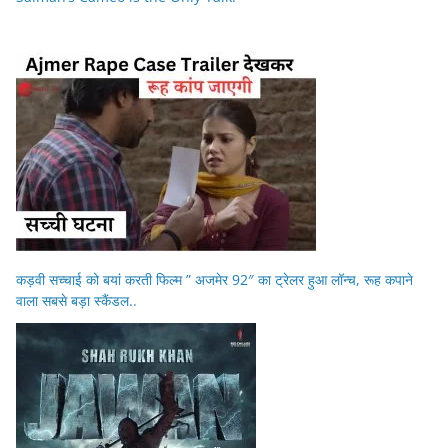
कड़वी सच्चाई को बयां करती फिल्म ” अजमेर 92″ का ट्रेलर हुआ लॉन्च, रूह कपाने
वाला सबसे बड़ा स्कैंडल..