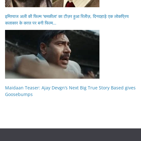
इम्तियाज अली की फिल्म ‘चमकीला’ का टीज़र हुआ रिलीज़, दिनदहाड़े एक लोकप्रिय
कलाकार के कत्ल पर बनी फिल्म…
Maidaan Teaser: Ajay Devgn’s Next Big True Story Based gives
Goosebumps