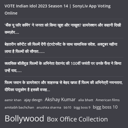
VOTE Indian Idol 2023 Season 14 | SonyLiv App Voting
Online
‘थैंक यू फॉर कमिंग’ ने जनता को किया खुश और नाखुश? डायरेक्शन और कहानी दिखी
कमज़ोर….
बेहतरीन कॉन्टेंट की फिल्में देंगी एंटरटेनमेंट के साथ सामाजिक संदेश, अक्टूबर महीना
लाया है फिल्मों की सौगात……
क्लासिक बॉलीवुड फिल्मों के अभिनेता देवानंद की 100वीं जयंती पर उनके फैंस ने किया
उन्हें याद…..
फिल्म जवान के डायरेक्टर और शाहरुख से बेहद खफा हैं फिल्म की अभिनेत्री नयनतारा,
दीपिका पादुकोण है इसकी वजह…
Akshay Kumar
ajay devgn
alia bhatt
American films
aamir khan
bigg boss 10
amitabh bachchan
anushka sharma
bb10
bigg boss 9
Bollywood
Box Office Collection