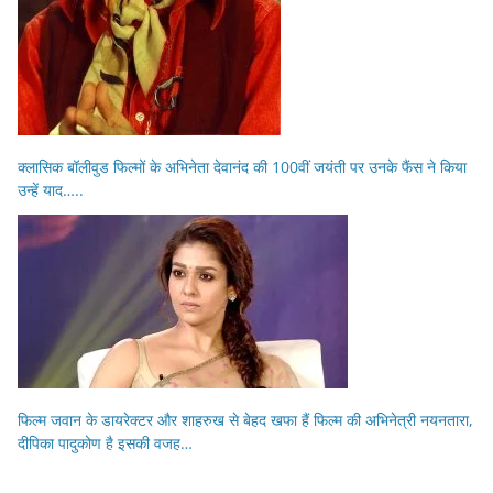
क्लासिक बॉलीवुड फिल्मों के अभिनेता देवानंद की 100वीं जयंती पर उनके फैंस ने किया
उन्हें याद…..
फिल्म जवान के डायरेक्टर और शाहरुख से बेहद खफा हैं फिल्म की अभिनेत्री नयनतारा,
दीपिका पादुकोण है इसकी वजह…