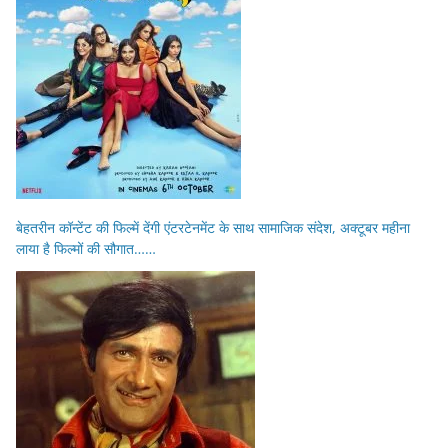
बेहतरीन कॉन्टेंट की फिल्में देंगी एंटरटेनमेंट के साथ सामाजिक संदेश, अक्टूबर महीना
लाया है फिल्मों की सौगात……