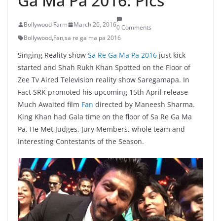
Ga Ma Pa 2016: Pics
Bollywood Farm
March 26, 2016
0 Comments
Bollywood
,
Fan
,
sa re ga ma pa 2016
Singing Reality show
Sa Re Ga Ma Pa 2016
just kick
started and Shah Rukh Khan Spotted on the Floor of
Zee Tv Aired Television reality show Saregamapa. In
Fact SRK promoted his upcoming 15th April release
Much Awaited film
Fan
directed by Maneesh Sharma.
King Khan had Gala time on the floor of Sa Re Ga Ma
Pa. He Met Judges, Jury Members, whole team and
Interesting Contestants of the Season.