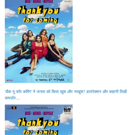
‘थैंक यू फॉर कमिंग’ ने जनता को किया खुश और नाखुश? डायरेक्शन और कहानी दिखी
कमज़ोर….