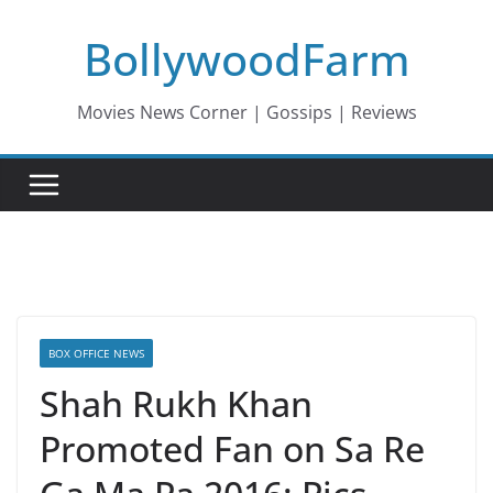
Skip
BollywoodFarm
to
content
Movies News Corner | Gossips | Reviews
BOX OFFICE NEWS
Shah Rukh Khan
Promoted Fan on Sa Re