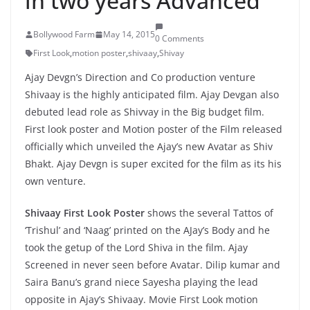
in two years Advanced
Bollywood Farm
May 14, 2015
0 Comments
First Look
,
motion poster
,
shivaay
,
Shivay
Ajay Devgn’s Direction and Co production venture
Shivaay is the highly anticipated film. Ajay Devgan also
debuted lead role as Shivvay in the Big budget film.
First look poster and Motion poster of the Film released
officially which unveiled the Ajay’s new Avatar as Shiv
Bhakt. Ajay Devgn is super excited for the film as its his
own venture.
Shivaay First Look Poster
shows the several Tattos of
‘Trishul’ and ‘Naag’ printed on the AJay’s Body and he
took the getup of the Lord Shiva in the film. Ajay
Screened in never seen before Avatar. Dilip kumar and
Saira Banu’s grand niece Sayesha playing the lead
opposite in Ajay’s Shivaay. Movie First Look motion