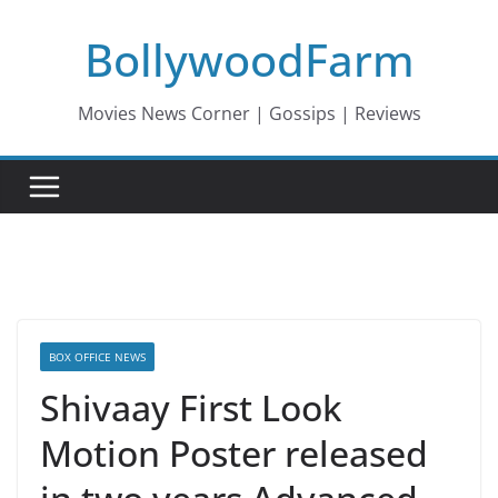
Skip
BollywoodFarm
to
content
Movies News Corner | Gossips | Reviews
BOX OFFICE NEWS
Shivaay First Look
Motion Poster released