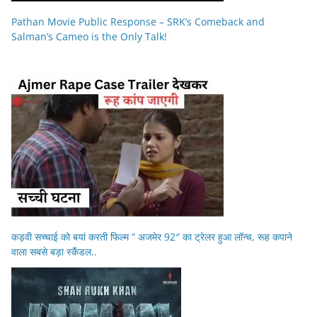
Pathan Movie Public Response – SRK’s Comeback and
Salman’s Cameo is the Only Talk!
कड़वी सच्चाई को बयां करती फिल्म ” अजमेर 92″ का ट्रेलर हुआ लॉन्च, रूह कपाने
वाला सबसे बड़ा स्कैंडल..