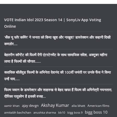
VOTE Indian Idol 2023 Season 14 | SonyLiv App Voting
Online
‘थैंक यू फॉर कमिंग’ ने जनता को किया खुश और नाखुश? डायरेक्शन और कहानी दिखी
कमज़ोर….
बेहतरीन कॉन्टेंट की फिल्में देंगी एंटरटेनमेंट के साथ सामाजिक संदेश, अक्टूबर महीना
लाया है फिल्मों की सौगात……
क्लासिक बॉलीवुड फिल्मों के अभिनेता देवानंद की 100वीं जयंती पर उनके फैंस ने किया
उन्हें याद…..
फिल्म जवान के डायरेक्टर और शाहरुख से बेहद खफा हैं फिल्म की अभिनेत्री नयनतारा,
दीपिका पादुकोण है इसकी वजह…
Akshay Kumar
ajay devgn
alia bhatt
American films
aamir khan
bigg boss 10
amitabh bachchan
anushka sharma
bb10
bigg boss 9