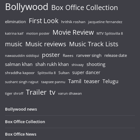
Bollywood
Box Office Collection
First Look
elimination
hrithik roshan
jacqueline fernandez
Movie Review
katrina kaif
motion poster
MTV Splitsvilla 8
music
Music reviews
Music Track Lists
poster
release date
Raees
ranveer singh
nawazuddin siddiqui
salman khan
shah rukh khan
shooting
shivaay
super dancer
shraddha kapoor
Sultan
Splitsvilla 8
Tamil
teaser
Telugu
sushant singh rajput
taapsee pannu
Trailer
tv
tiger shroff
varun dhawan
Bollywood news
Box Office Collection
Box Office News