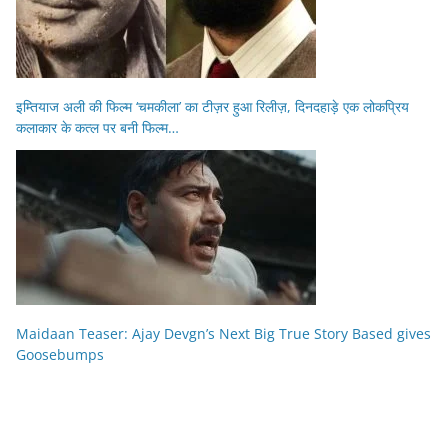
इम्तियाज अली की फिल्म ‘चमकीला’ का टीज़र हुआ रिलीज़, दिनदहाड़े एक लोकप्रिय
कलाकार के कत्ल पर बनी फिल्म…
Maidaan Teaser: Ajay Devgn’s Next Big True Story Based gives
Goosebumps