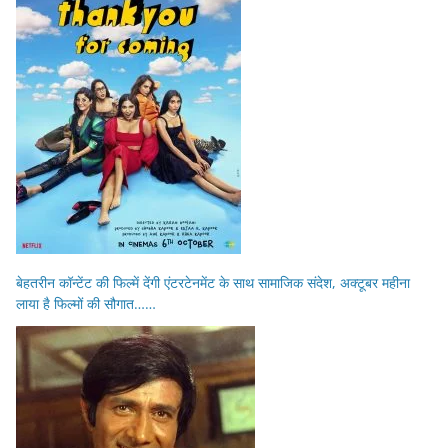
बेहतरीन कॉन्टेंट की फिल्में देंगी एंटरटेनमेंट के साथ सामाजिक संदेश, अक्टूबर महीना
लाया है फिल्मों की सौगात……