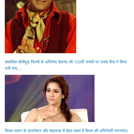
क्लासिक बॉलीवुड फिल्मों के अभिनेता देवानंद की 100वीं जयंती पर उनके फैंस ने किया
उन्हें याद…..
फिल्म जवान के डायरेक्टर और शाहरुख से बेहद खफा हैं फिल्म की अभिनेत्री नयनतारा,