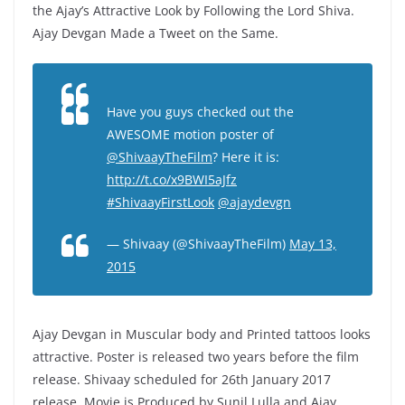
the Ajay’s Attractive Look by Following the Lord Shiva.
Ajay Devgan Made a Tweet on the Same.
Have you guys checked out the
AWESOME motion poster of
@ShivaayTheFilm
? Here it is:
http://t.co/x9BWI5aJfz
#ShivaayFirstLook
@ajaydevgn
— Shivaay (@ShivaayTheFilm)
May 13,
2015
Ajay Devgan in Muscular body and Printed tattoos looks
attractive. Poster is released two years before the film
release. Shivaay scheduled for 26th January 2017
release. Movie is Produced by Sunil Lulla and Ajay