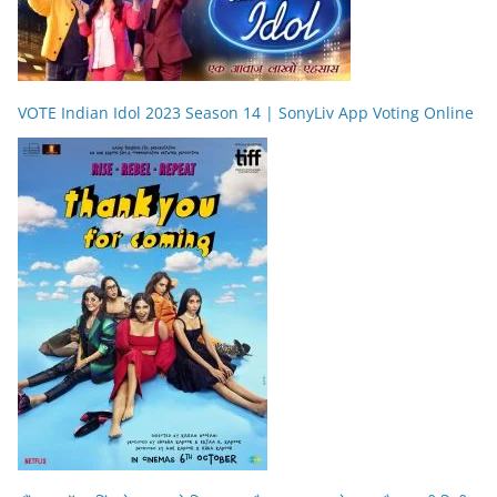
VOTE Indian Idol 2023 Season 14 | SonyLiv App Voting Online