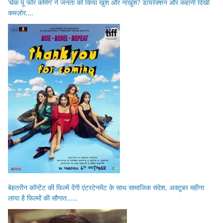
‘थैंक यू फॉर कमिंग’ ने जनता को किया खुश और नाखुश? डायरेक्शन और कहानी दिखी
कमज़ोर….
बेहतरीन कॉन्टेंट की फिल्में देंगी एंटरटेनमेंट के साथ सामाजिक संदेश, अक्टूबर महीना
लाया है फिल्मों की सौगात……