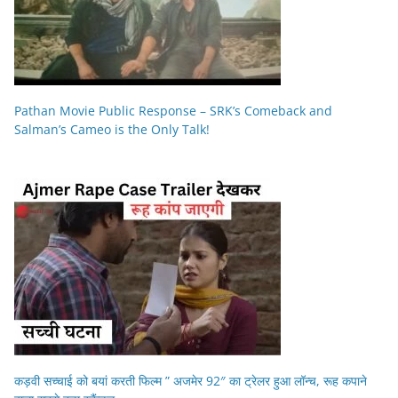
Pathan Movie Public Response – SRK’s Comeback and
Salman’s Cameo is the Only Talk!
कड़वी सच्चाई को बयां करती फिल्म ” अजमेर 92″ का ट्रेलर हुआ लॉन्च, रूह कपाने