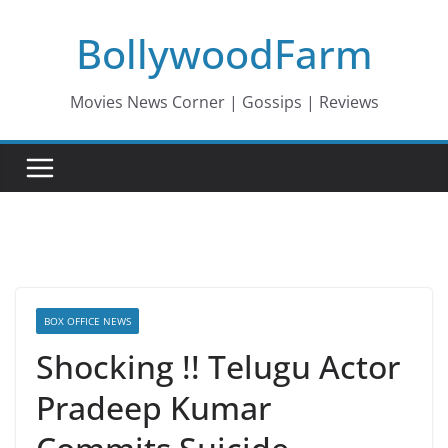
Skip
BollywoodFarm
to
content
Movies News Corner | Gossips | Reviews
BOX OFFICE NEWS
Shocking !! Telugu Actor
Pradeep Kumar