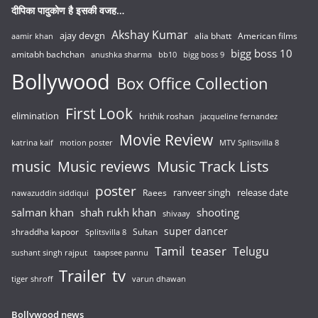
दीपिका पादुकोण है इसकी वजह…
Akshay Kumar
ajay devgn
alia bhatt
American films
aamir khan
bigg boss 10
amitabh bachchan
anushka sharma
bb10
bigg boss 9
Bollywood
Box Office Collection
First Look
elimination
hrithik roshan
jacqueline fernandez
Movie Review
katrina kaif
motion poster
MTV Splitsvilla 8
music
Music reviews
Music Track Lists
poster
release date
Raees
ranveer singh
nawazuddin siddiqui
salman khan
shah rukh khan
shooting
shivaay
super dancer
shraddha kapoor
Sultan
Splitsvilla 8
Tamil
teaser
Telugu
sushant singh rajput
taapsee pannu
Trailer
tv
tiger shroff
varun dhawan
Bollywood news