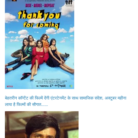
बेहतरीन कॉन्टेंट की फिल्में देंगी एंटरटेनमेंट के साथ सामाजिक संदेश, अक्टूबर महीना
लाया है फिल्मों की सौगात……