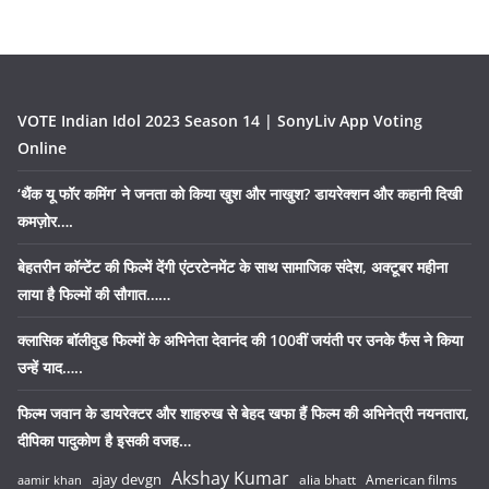
VOTE Indian Idol 2023 Season 14 | SonyLiv App Voting
Online
‘थैंक यू फॉर कमिंग’ ने जनता को किया खुश और नाखुश? डायरेक्शन और कहानी दिखी
कमज़ोर….
बेहतरीन कॉन्टेंट की फिल्में देंगी एंटरटेनमेंट के साथ सामाजिक संदेश, अक्टूबर महीना
लाया है फिल्मों की सौगात……
क्लासिक बॉलीवुड फिल्मों के अभिनेता देवानंद की 100वीं जयंती पर उनके फैंस ने किया
उन्हें याद…..
फिल्म जवान के डायरेक्टर और शाहरुख से बेहद खफा हैं फिल्म की अभिनेत्री नयनतारा,
दीपिका पादुकोण है इसकी वजह…
Akshay Kumar
ajay devgn
alia bhatt
American films
aamir khan