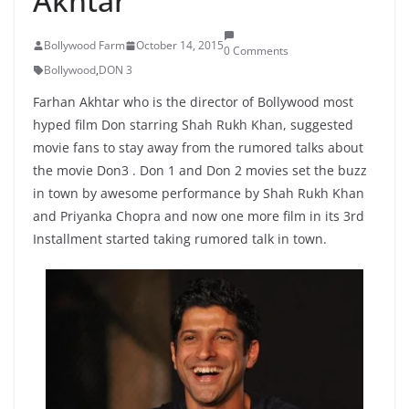
Akhtar
Bollywood Farm
October 14, 2015
0 Comments
Bollywood
,
DON 3
Farhan Akhtar who is the director of Bollywood most
hyped film Don starring Shah Rukh Khan, suggested
movie fans to stay away from the rumored talks about
the movie Don3 . Don 1 and Don 2 movies set the buzz
in town by awesome performance by Shah Rukh Khan
and Priyanka Chopra and now one more film in its 3rd
Installment started taking rumored talk in town.