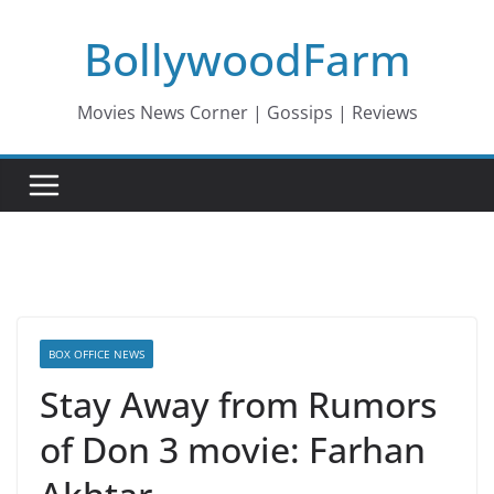
Skip
BollywoodFarm
to
content
Movies News Corner | Gossips | Reviews
BOX OFFICE NEWS
Stay Away from Rumors
of Don 3 movie: Farhan