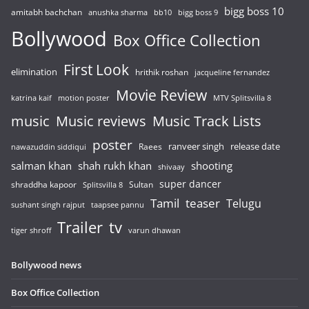
bigg boss 10
amitabh bachchan
anushka sharma
bb10
bigg boss 9
Bollywood
Box Office Collection
First Look
elimination
hrithik roshan
jacqueline fernandez
Movie Review
katrina kaif
motion poster
MTV Splitsvilla 8
music
Music reviews
Music Track Lists
poster
release date
Raees
ranveer singh
nawazuddin siddiqui
salman khan
shah rukh khan
shooting
shivaay
super dancer
shraddha kapoor
Sultan
Splitsvilla 8
Tamil
teaser
Telugu
sushant singh rajput
taapsee pannu
Trailer
tv
tiger shroff
varun dhawan
Bollywood news
Box Office Collection