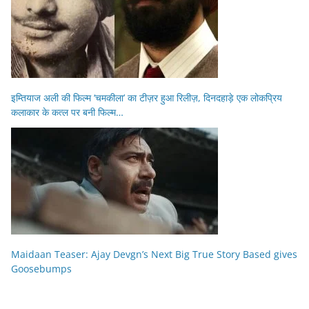
इम्तियाज अली की फिल्म ‘चमकीला’ का टीज़र हुआ रिलीज़, दिनदहाड़े एक लोकप्रिय
कलाकार के कत्ल पर बनी फिल्म…
Maidaan Teaser: Ajay Devgn’s Next Big True Story Based gives
Goosebumps