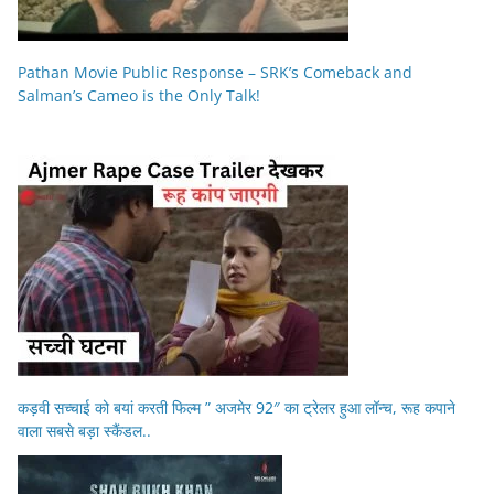
Pathan Movie Public Response – SRK’s Comeback and
Salman’s Cameo is the Only Talk!
कड़वी सच्चाई को बयां करती फिल्म ” अजमेर 92″ का ट्रेलर हुआ लॉन्च, रूह कपाने
वाला सबसे बड़ा स्कैंडल..