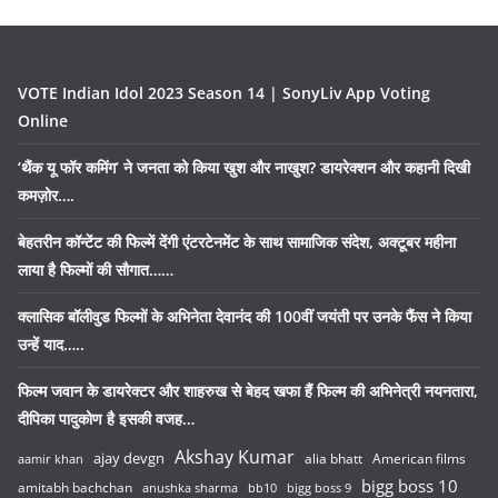
VOTE Indian Idol 2023 Season 14 | SonyLiv App Voting
Online
‘थैंक यू फॉर कमिंग’ ने जनता को किया खुश और नाखुश? डायरेक्शन और कहानी दिखी
कमज़ोर….
बेहतरीन कॉन्टेंट की फिल्में देंगी एंटरटेनमेंट के साथ सामाजिक संदेश, अक्टूबर महीना
लाया है फिल्मों की सौगात……
क्लासिक बॉलीवुड फिल्मों के अभिनेता देवानंद की 100वीं जयंती पर उनके फैंस ने किया
उन्हें याद…..
फिल्म जवान के डायरेक्टर और शाहरुख से बेहद खफा हैं फिल्म की अभिनेत्री नयनतारा,
दीपिका पादुकोण है इसकी वजह…
Akshay Kumar
ajay devgn
alia bhatt
American films
aamir khan
bigg boss 10
amitabh bachchan
anushka sharma
bb10
bigg boss 9