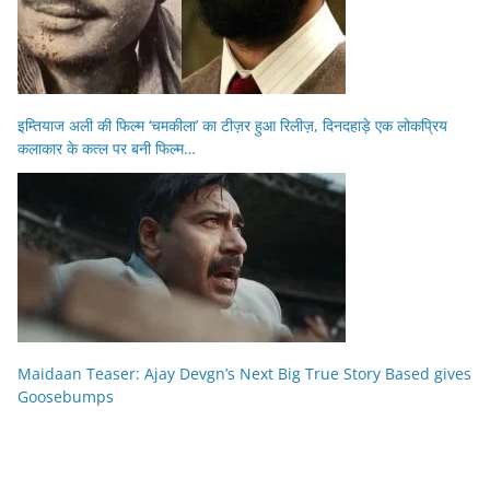
इम्तियाज अली की फिल्म ‘चमकीला’ का टीज़र हुआ रिलीज़, दिनदहाड़े एक लोकप्रिय
कलाकार के कत्ल पर बनी फिल्म…
Maidaan Teaser: Ajay Devgn’s Next Big True Story Based gives
Goosebumps