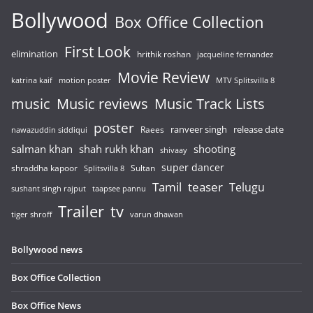
Bollywood
Box Office Collection
First Look
elimination
hrithik roshan
jacqueline fernandez
Movie Review
katrina kaif
motion poster
MTV Splitsvilla 8
music
Music reviews
Music Track Lists
poster
release date
Raees
ranveer singh
nawazuddin siddiqui
salman khan
shah rukh khan
shooting
shivaay
super dancer
shraddha kapoor
Sultan
Splitsvilla 8
Tamil
teaser
Telugu
sushant singh rajput
taapsee pannu
Trailer
tv
tiger shroff
varun dhawan
Bollywood news
Box Office Collection
Box Office News