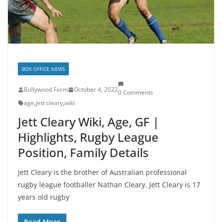
BOX OFFICE NEWS
Bollywood Farm
October 4, 2022
0 Comments
age
,
jett cleary
,
wiki
Jett Cleary Wiki, Age, GF |
Highlights, Rugby League
Position, Family Details
Jett Cleary is the brother of Australian professional
rugby league footballer Nathan Cleary. Jett Cleary is 17
years old rugby
Read More