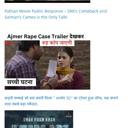
Pathan Movie Public Response – SRK’s Comeback and
Salman’s Cameo is the Only Talk!
कड़वी सच्चाई को बयां करती फिल्म ” अजमेर 92″ का ट्रेलर हुआ लॉन्च, रूह कपाने
वाला सबसे बड़ा स्कैंडल..