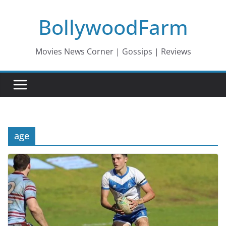
Skip
BollywoodFarm
to
content
Movies News Corner | Gossips | Reviews
age