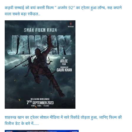
कड़वी सच्चाई को बयां करती फिल्म ” अजमेर 92″ का ट्रेलर हुआ लॉन्च, रूह कपाने
वाला सबसे बड़ा स्कैंडल..
शाहरुख खान का ट्रेलर सोशल मीडिया में सारे रिकॉर्ड तोड़ता हुआ, जानिए फिल्म की
रिलीज डेट के बारे में…..