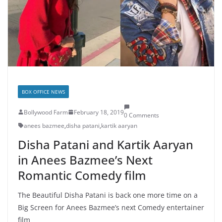
BOX OFFICE NEWS
Bollywood Farm
February 18, 2019
0 Comments
anees bazmee
,
disha patani
,
kartik aaryan
Disha Patani and Kartik Aaryan
in Anees Bazmee’s Next
Romantic Comedy film
The Beautiful Disha Patani is back one more time on a
Big Screen for Anees Bazmee’s next Comedy entertainer
film