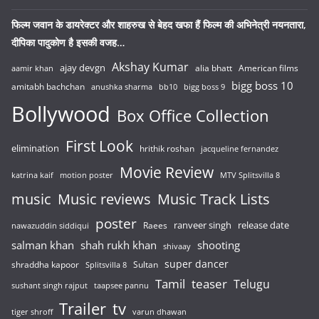
फिल्म जवान के डायरेक्टर और शाहरुख से बेहद खफा हैं फिल्म की अभिनेत्री नयनतारा,
दीपिका पादुकोण है इसकी वजह…
Akshay Kumar
ajay devgn
alia bhatt
American films
aamir khan
bigg boss 10
amitabh bachchan
anushka sharma
bb10
bigg boss 9
Bollywood
Box Office Collection
First Look
elimination
hrithik roshan
jacqueline fernandez
Movie Review
katrina kaif
motion poster
MTV Splitsvilla 8
music
Music reviews
Music Track Lists
poster
release date
Raees
ranveer singh
nawazuddin siddiqui
salman khan
shah rukh khan
shooting
shivaay
super dancer
shraddha kapoor
Sultan
Splitsvilla 8
Tamil
teaser
Telugu
sushant singh rajput
taapsee pannu
Trailer
tv
tiger shroff
varun dhawan