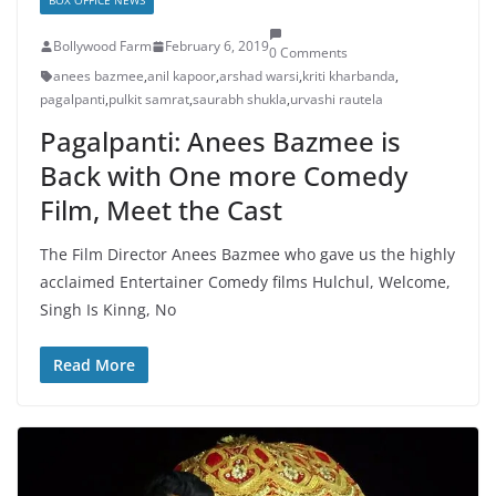
BOX OFFICE NEWS
Bollywood Farm
February 6, 2019
0 Comments
anees bazmee
,
anil kapoor
,
arshad warsi
,
kriti kharbanda
,
pagalpanti
,
pulkit samrat
,
saurabh shukla
,
urvashi rautela
Pagalpanti: Anees Bazmee is
Back with One more Comedy
Film, Meet the Cast
The Film Director Anees Bazmee who gave us the highly
acclaimed Entertainer Comedy films Hulchul, Welcome,
Singh Is Kinng, No
Read More