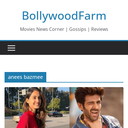
Skip
BollywoodFarm
to
content
Movies News Corner | Gossips | Reviews
anees bazmee