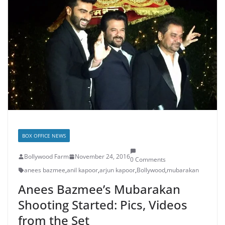
BOX OFFICE NEWS
Bollywood Farm
November 24, 2016
0 Comments
anees bazmee
,
anil kapoor
,
arjun kapoor
,
Bollywood
,
mubarakan
Anees Bazmee’s Mubarakan
Shooting Started: Pics, Videos
from the Set