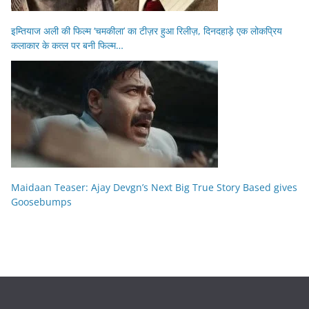
इम्तियाज अली की फिल्म ‘चमकीला’ का टीज़र हुआ रिलीज़, दिनदहाड़े एक लोकप्रिय
कलाकार के कत्ल पर बनी फिल्म…
Maidaan Teaser: Ajay Devgn’s Next Big True Story Based gives
Goosebumps