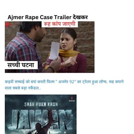
कड़वी सच्चाई को बयां करती फिल्म ” अजमेर 92″ का ट्रेलर हुआ लॉन्च, रूह कपाने
वाला सबसे बड़ा स्कैंडल..