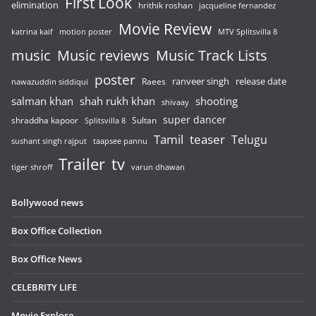
First Look
elimination
hrithik roshan
jacqueline fernandez
Movie Review
katrina kaif
motion poster
MTV Splitsvilla 8
music
Music reviews
Music Track Lists
poster
release date
Raees
ranveer singh
nawazuddin siddiqui
salman khan
shah rukh khan
shooting
shivaay
super dancer
shraddha kapoor
Sultan
Splitsvilla 8
Tamil
teaser
Telugu
sushant singh rajput
taapsee pannu
Trailer
tv
tiger shroff
varun dhawan
Bollywood news
Box Office Collection
Box Office News
CELEBRITY LIFE
Movie Explore