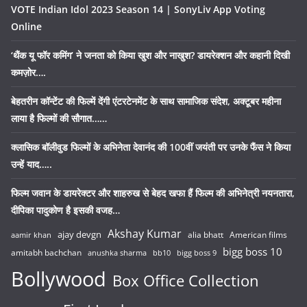
VOTE Indian Idol 2023 Season 14 | SonyLiv App Voting
Online
‘थैंक यू फॉर कमिंग’ ने जनता को किया खुश और नाखुश? डायरेक्शन और कहानी दिखी
कमज़ोर….
बेहतरीन कॉन्टेंट की फिल्में देंगी एंटरटेनमेंट के साथ सामाजिक संदेश, अक्टूबर महीना
लाया है फिल्मों की सौगात……
क्लासिक बॉलीवुड फिल्मों के अभिनेता देवानंद की 100वीं जयंती पर उनके फैंस ने किया
उन्हें याद…..
फिल्म जवान के डायरेक्टर और शाहरुख से बेहद खफा हैं फिल्म की अभिनेत्री नयनतारा,
दीपिका पादुकोण है इसकी वजह…
Akshay Kumar
ajay devgn
alia bhatt
American films
aamir khan
bigg boss 10
amitabh bachchan
anushka sharma
bb10
bigg boss 9
Bollywood
Box Office Collection