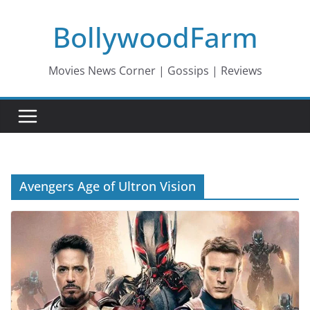
Skip
BollywoodFarm
to
content
Movies News Corner | Gossips | Reviews
Avengers Age of Ultron Vision