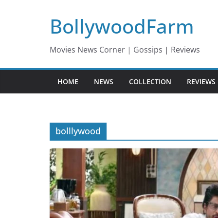
Skip
BollywoodFarm
to
content
Movies News Corner | Gossips | Reviews
HOME
NEWS
COLLECTION
REVIEWS
bolllywood