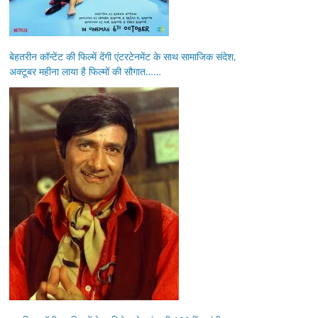
बेहतरीन कॉन्टेंट की फिल्में देंगी एंटरटेनमेंट के साथ सामाजिक संदेश,
अक्टूबर महीना लाया है फिल्मों की सौगात……