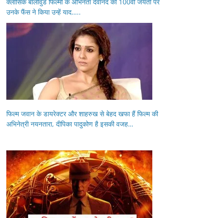
क्लासिक बॉलीवुड फिल्मों के अभिनेता देवानंद की 100वीं जयंती पर
उनके फैंस ने किया उन्हें याद…..
फिल्म जवान के डायरेक्टर और शाहरुख से बेहद खफा हैं फिल्म की
अभिनेत्री नयनतारा, दीपिका पादुकोण है इसकी वजह…