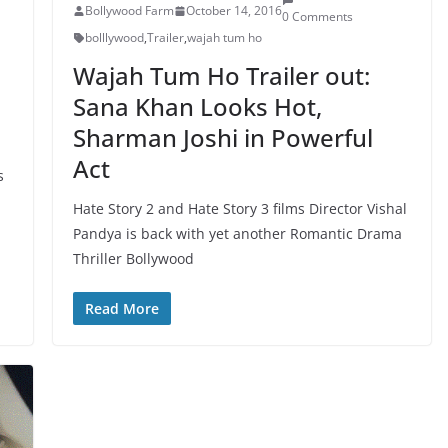
Bollywood Farm
October 14, 2016
0 Comments
bolllywood
,
Trailer
,
wajah tum ho
Wajah Tum Ho Trailer out:
Sana Khan Looks Hot,
Sharman Joshi in Powerful
Act
s
Hate Story 2 and Hate Story 3 films Director Vishal
Pandya is back with yet another Romantic Drama
Thriller Bollywood
Read More