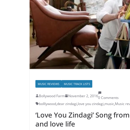
MUSIC REVIEWS
MUSIC TRACK LISTS
Bollywood Farm
November 2, 2016
0 Comments
bolllywood
,
dear zindagi
,
love you zindagi
,
music
,
Music re
‘Love You Zindagi’ Song from 
and love life