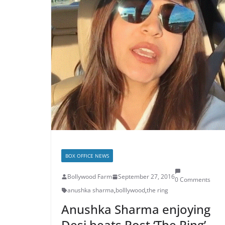
BOX OFFICE NEWS
Bollywood Farm
September 27, 2016
0 Comments
anushka sharma
,
bolllywood
,
the ring
Anushka Sharma enjoying
Desi beats Post ‘The Ring’