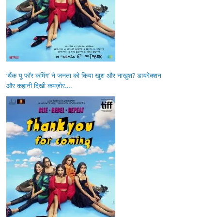
‘थैंक यू फॉर कमिंग’ ने जनता को किया खुश और नाखुश? डायरेक्शन
और कहानी दिखी कमज़ोर….