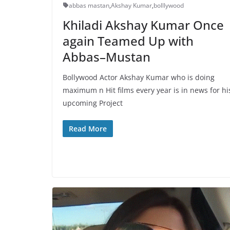
abbas mastan
,
Akshay Kumar
,
bolllywood
Khiladi Akshay Kumar Once
again Teamed Up with
Abbas–Mustan
Bollywood Actor Akshay Kumar who is doing
maximum n Hit films every year is in news for hi
upcoming Project
Read More