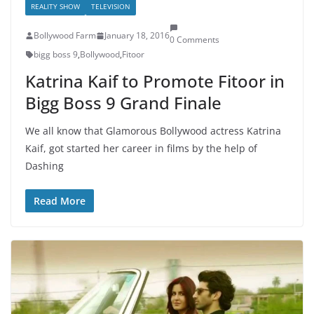
REALITY SHOW
TELEVISION
Bollywood Farm
January 18, 2016
0 Comments
bigg boss 9
,
Bollywood
,
Fitoor
Katrina Kaif to Promote Fitoor in
Bigg Boss 9 Grand Finale
We all know that Glamorous Bollywood actress Katrina
Kaif, got started her career in films by the help of
Dashing
Read More