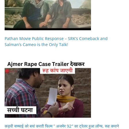
Pathan Movie Public Response – SRK’s Comeback and
Salman’s Cameo is the Only Talk!
कड़वी सच्चाई को बयां करती फिल्म ” अजमेर 92″ का ट्रेलर हुआ लॉन्च, रूह कपाने