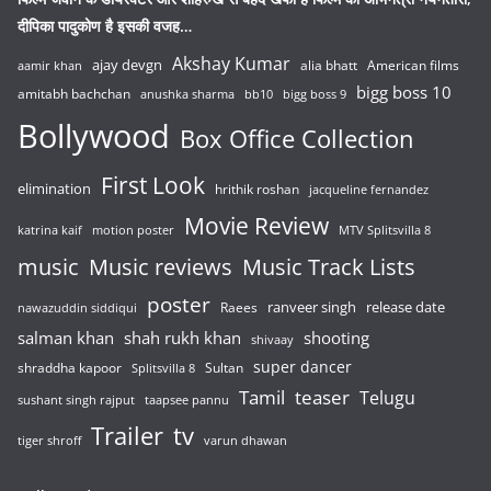
दीपिका पादुकोण है इसकी वजह…
Akshay Kumar
ajay devgn
alia bhatt
American films
aamir khan
bigg boss 10
amitabh bachchan
anushka sharma
bb10
bigg boss 9
Bollywood
Box Office Collection
First Look
elimination
hrithik roshan
jacqueline fernandez
Movie Review
katrina kaif
motion poster
MTV Splitsvilla 8
music
Music reviews
Music Track Lists
poster
release date
Raees
ranveer singh
nawazuddin siddiqui
salman khan
shah rukh khan
shooting
shivaay
super dancer
shraddha kapoor
Sultan
Splitsvilla 8
Tamil
teaser
Telugu
sushant singh rajput
taapsee pannu
Trailer
tv
tiger shroff
varun dhawan