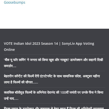
Goosebumps
VOTE Indian Idol 2023 Season 14 | SonyLiv App Voting
Online
‘थैंक यू फॉर कमिंग’ ने जनता को किया खुश और नाखुश? डायरेक्शन और कहानी दिखी
कमज़ोर….
बेहतरीन कॉन्टेंट की फिल्में देंगी एंटरटेनमेंट के साथ सामाजिक संदेश, अक्टूबर महीना
लाया है फिल्मों की सौगात……
क्लासिक बॉलीवुड फिल्मों के अभिनेता देवानंद की 100वीं जयंती पर उनके फैंस ने किया
उन्हें याद…..
फिल्म जवान के डायरेक्टर और शाहरुख से बेहद खफा हैं फिल्म की अभिनेत्री नयनतारा,