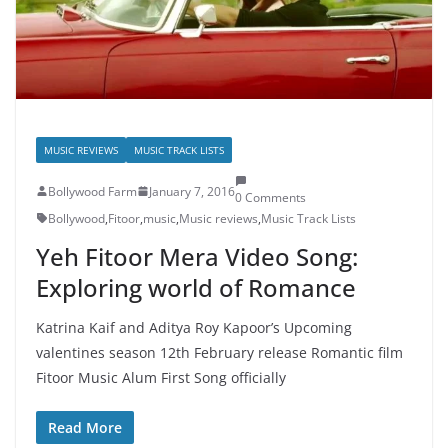
MUSIC REVIEWS
MUSIC TRACK LISTS
Bollywood Farm
January 7, 2016
0 Comments
Bollywood
,
Fitoor
,
music
,
Music reviews
,
Music Track Lists
Yeh Fitoor Mera Video Song:
Exploring world of Romance
Katrina Kaif and Aditya Roy Kapoor’s Upcoming
valentines season 12th February release Romantic film
Fitoor Music Alum First Song officially
Read More