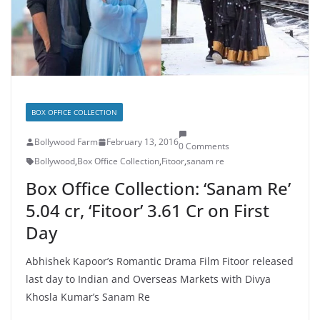
BOX OFFICE COLLECTION
Bollywood Farm
February 13, 2016
0 Comments
Bollywood
,
Box Office Collection
,
Fitoor
,
sanam re
Box Office Collection: ‘Sanam Re’
5.04 cr, ‘Fitoor’ 3.61 Cr on First
Day
Abhishek Kapoor’s Romantic Drama Film Fitoor released
last day to Indian and Overseas Markets with Divya
Khosla Kumar’s Sanam Re