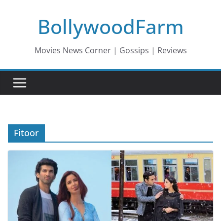
Skip
BollywoodFarm
to
content
Movies News Corner | Gossips | Reviews
Fitoor