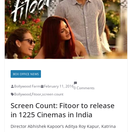
BOX OFFICE NEWS
Bollywood Farm
February 11, 2016
0 Comments
Bollywood
,
Fitoor
,
screen count
Screen Count: Fitoor to release
in 1225 Cinemas in India
Director Abhishek Kapoor’s Aditya Roy Kapur, Katrina