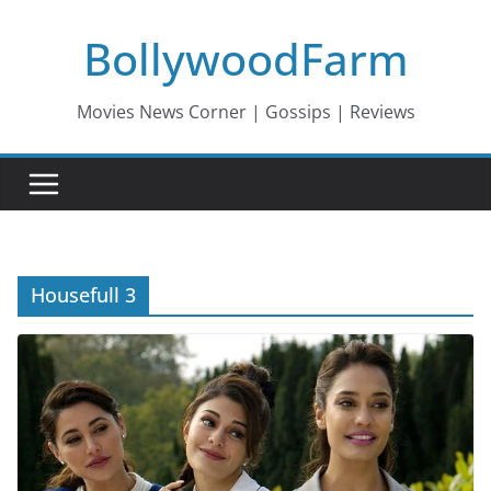
Skip
BollywoodFarm
to
content
Movies News Corner | Gossips | Reviews
Housefull 3