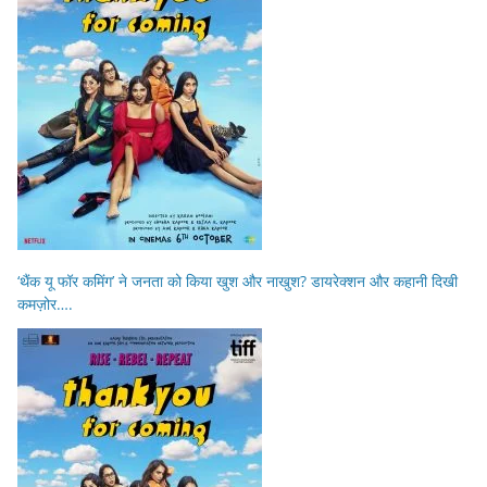
‘थैंक यू फॉर कमिंग’ ने जनता को किया खुश और नाखुश? डायरेक्शन और कहानी दिखी
कमज़ोर….