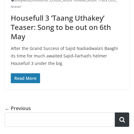
Bollywood
,
Housefull 3
,
music
,
Music reviews
,
Music Track Lists
,
teaser
Housefull 3 ‘Taang Uthakey’
Teaser: Song to be out on 6th
May
After the Grand Success of Sajid Nadiadwala’s Baaghi
its time for much awaited Sajid-Farhad’s helmer
Housefull 3 under the big
Read More
← Previous