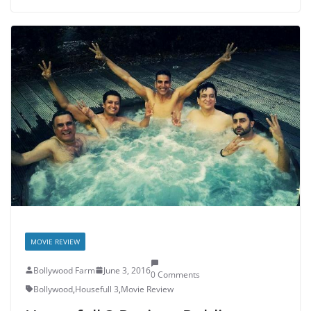
MOVIE REVIEW
Bollywood Farm
June 3, 2016
0 Comments
Bollywood
,
Housefull 3
,
Movie Review