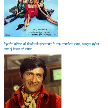
बेहतरीन कॉन्टेंट की फिल्में देंगी एंटरटेनमेंट के साथ सामाजिक संदेश, अक्टूबर महीना
लाया है फिल्मों की सौगात……