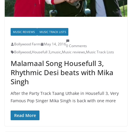
MUSIC REVIEWS
MUSIC TRACK LISTS
Bollywood Farm
May 14, 2016
0 Comments
Bollywood
,
Housefull 3
,
music
,
Music reviews
,
Music Track Lists
Malamaal Song Housefull 3,
Rhythmic Desi beats with Mika
Singh
After the Party Track Taang Uthake in Housefull 3, Very
Famous Pop Singer Mika Singh is back with one more
Read More