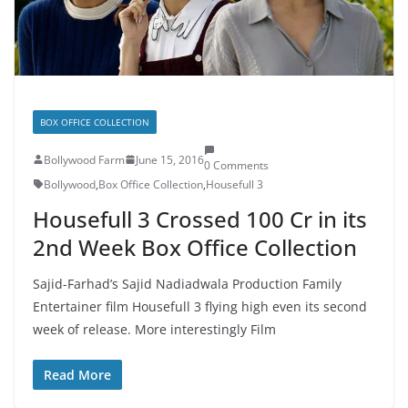
BOX OFFICE COLLECTION
Bollywood Farm
June 15, 2016
0 Comments
Bollywood
,
Box Office Collection
,
Housefull 3
Housefull 3 Crossed 100 Cr in its
2nd Week Box Office Collection
Sajid-Farhad’s Sajid Nadiadwala Production Family
Entertainer film Housefull 3 flying high even its second
week of release. More interestingly Film
Read More