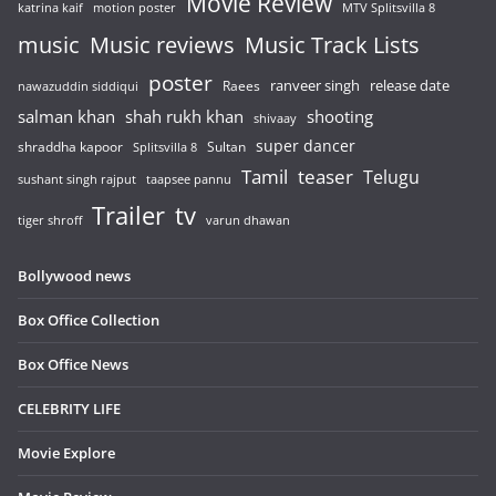
Movie Review
katrina kaif
motion poster
MTV Splitsvilla 8
music
Music reviews
Music Track Lists
poster
release date
Raees
ranveer singh
nawazuddin siddiqui
salman khan
shah rukh khan
shooting
shivaay
super dancer
shraddha kapoor
Sultan
Splitsvilla 8
Tamil
teaser
Telugu
sushant singh rajput
taapsee pannu
Trailer
tv
tiger shroff
varun dhawan
Bollywood news
Box Office Collection
Box Office News
CELEBRITY LIFE
Movie Explore