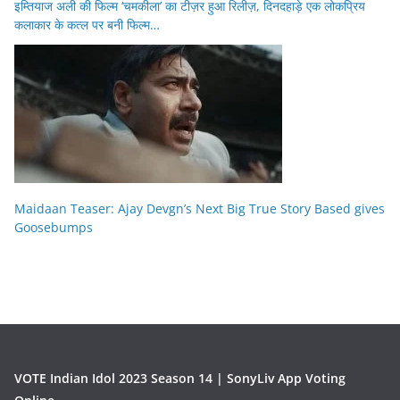
इम्तियाज अली की फिल्म ‘चमकीला’ का टीज़र हुआ रिलीज़, दिनदहाड़े एक लोकप्रिय
कलाकार के कत्ल पर बनी फिल्म…
Maidaan Teaser: Ajay Devgn’s Next Big True Story Based gives
Goosebumps
VOTE Indian Idol 2023 Season 14 | SonyLiv App Voting