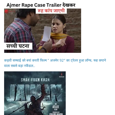
कड़वी सच्चाई को बयां करती फिल्म ” अजमेर 92″ का ट्रेलर हुआ लॉन्च, रूह कपाने
वाला सबसे बड़ा स्कैंडल..