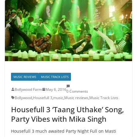
MUSIC REVIEWS
MUSIC TRACK LISTS
Bollywood Farm
May 6, 2016
0 Comments
Bollywood
,
Housefull 3
,
music
,
Music reviews
,
Music Track Lists
Housefull 3 ‘Taang Uthake’ Song,
Party Vibes with Mika Singh
Housefull 3 much awaited Party Night Full on Masti