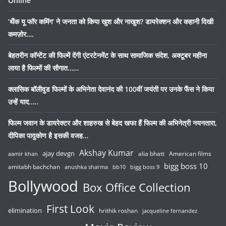
Online
‘थैंक यू फॉर कमिंग’ ने जनता को किया खुश और नाखुश? डायरेक्शन और कहानी दिखी
कमज़ोर….
बेहतरीन कॉन्टेंट की फिल्में देंगी एंटरटेनमेंट के साथ सामाजिक संदेश, अक्टूबर महीना
लाया है फिल्मों की सौगात……
क्लासिक बॉलीवुड फिल्मों के अभिनेता देवानंद की 100वीं जयंती पर उनके फैंस ने किया
उन्हें याद…..
फिल्म जवान के डायरेक्टर और शाहरुख से बेहद खफा हैं फिल्म की अभिनेत्री नयनतारा,
दीपिका पादुकोण है इसकी वजह…
Akshay Kumar
ajay devgn
alia bhatt
American films
aamir khan
bigg boss 10
amitabh bachchan
anushka sharma
bb10
bigg boss 9
Bollywood
Box Office Collection
First Look
elimination
hrithik roshan
jacqueline fernandez