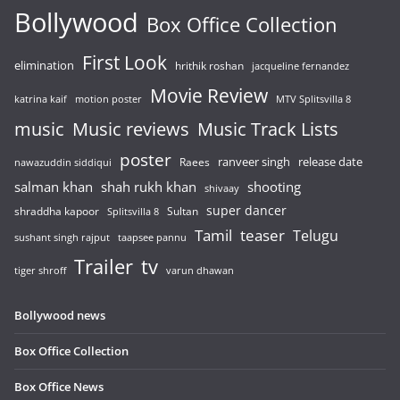
Bollywood
Box Office Collection
First Look
elimination
hrithik roshan
jacqueline fernandez
Movie Review
katrina kaif
motion poster
MTV Splitsvilla 8
music
Music reviews
Music Track Lists
poster
release date
Raees
ranveer singh
nawazuddin siddiqui
salman khan
shah rukh khan
shooting
shivaay
super dancer
shraddha kapoor
Sultan
Splitsvilla 8
Tamil
teaser
Telugu
sushant singh rajput
taapsee pannu
Trailer
tv
tiger shroff
varun dhawan
Bollywood news
Box Office Collection
Box Office News