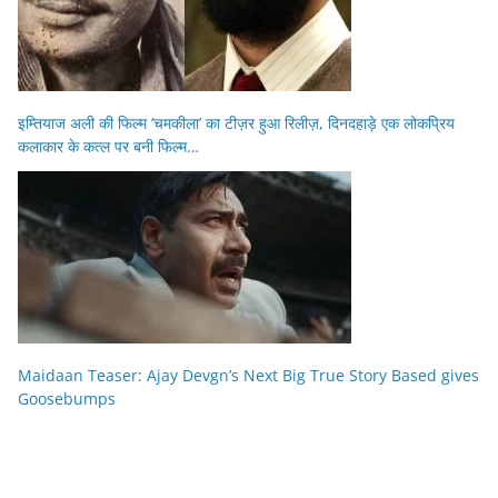
इम्तियाज अली की फिल्म ‘चमकीला’ का टीज़र हुआ रिलीज़, दिनदहाड़े एक लोकप्रिय
कलाकार के कत्ल पर बनी फिल्म…
Maidaan Teaser: Ajay Devgn’s Next Big True Story Based gives
Goosebumps