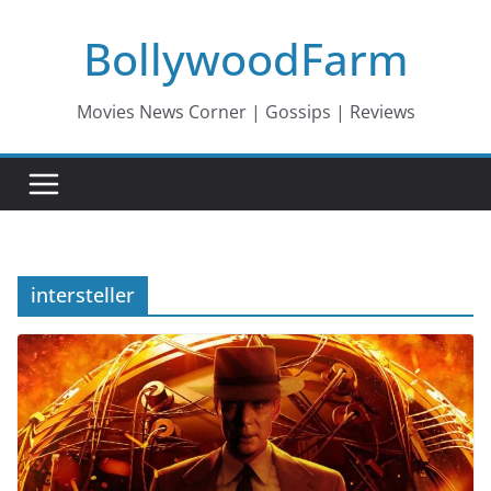
Skip
BollywoodFarm
to
content
Movies News Corner | Gossips | Reviews
intersteller