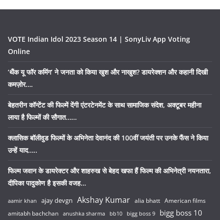
VOTE Indian Idol 2023 Season 14 | SonyLiv App Voting
Online
‘थैंक यू फॉर कमिंग’ ने जनता को किया खुश और नाखुश? डायरेक्शन और कहानी दिखी
कमज़ोर….
बेहतरीन कॉन्टेंट की फिल्में देंगी एंटरटेनमेंट के साथ सामाजिक संदेश, अक्टूबर महीना
लाया है फिल्मों की सौगात……
क्लासिक बॉलीवुड फिल्मों के अभिनेता देवानंद की 100वीं जयंती पर उनके फैंस ने किया
उन्हें याद…..
फिल्म जवान के डायरेक्टर और शाहरुख से बेहद खफा हैं फिल्म की अभिनेत्री नयनतारा,
दीपिका पादुकोण है इसकी वजह…
Akshay Kumar
ajay devgn
alia bhatt
American films
aamir khan
bigg boss 10
amitabh bachchan
anushka sharma
bb10
bigg boss 9