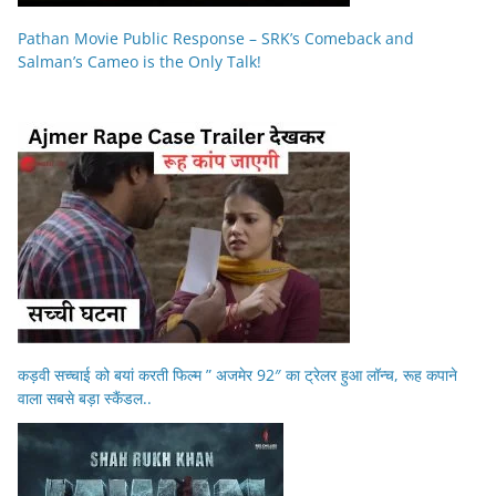
Pathan Movie Public Response – SRK’s Comeback and
Salman’s Cameo is the Only Talk!
कड़वी सच्चाई को बयां करती फिल्म ” अजमेर 92″ का ट्रेलर हुआ लॉन्च, रूह कपाने
वाला सबसे बड़ा स्कैंडल..