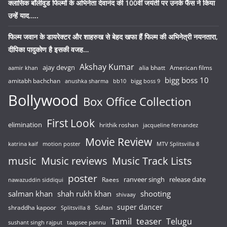
क्लासिक बॉलीवुड फिल्मों के अभिनेता देवानंद की 100वीं जयंती पर उनके फैंस ने किया
उन्हें याद…..
फिल्म जवान के डायरेक्टर और शाहरुख से बेहद खफा हैं फिल्म की अभिनेत्री नयनतारा,
दीपिका पादुकोण है इसकी वजह…
Akshay Kumar
ajay devgn
alia bhatt
American films
aamir khan
bigg boss 10
amitabh bachchan
anushka sharma
bb10
bigg boss 9
Bollywood
Box Office Collection
First Look
elimination
hrithik roshan
jacqueline fernandez
Movie Review
katrina kaif
motion poster
MTV Splitsvilla 8
music
Music reviews
Music Track Lists
poster
release date
Raees
ranveer singh
nawazuddin siddiqui
salman khan
shah rukh khan
shooting
shivaay
super dancer
shraddha kapoor
Sultan
Splitsvilla 8
Tamil
teaser
Telugu
sushant singh rajput
taapsee pannu