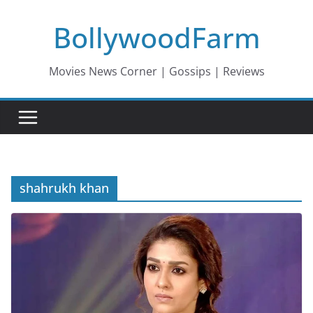
Skip
BollywoodFarm
to
content
Movies News Corner | Gossips | Reviews
shahrukh khan