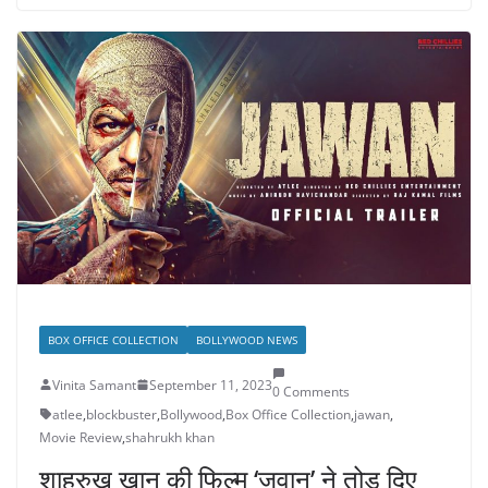
BOX OFFICE COLLECTION
BOLLYWOOD NEWS
Vinita Samant
September 11, 2023
0 Comments
atlee
,
blockbuster
,
Bollywood
,
Box Office Collection
,
jawan
,
Movie Review
,
shahrukh khan
शाहरुख खान की फिल्म ‘जवान’ ने तोड़ दिए