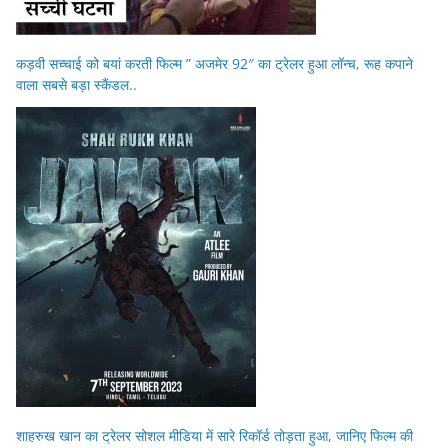
कड़वी सच्चाई को बयां करती फिल्म ” अजमेर 92″ का ट्रेलर हुआ लॉन्च, रूह कपाने
वाला सबसे बड़ा स्कैंडल..
शाहरुख खान का ट्रेलर सोशल मीडिया में सारे रिकॉर्ड तोड़ता हुआ, जानिए फिल्म की