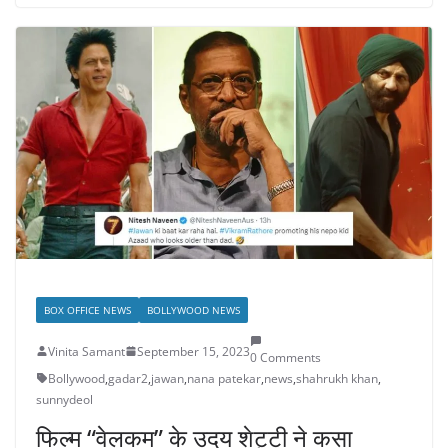
BOX OFFICE NEWS
BOLLYWOOD NEWS
Vinita Samant
September 15, 2023
0 Comments
Bollywood
,
gadar2
,
jawan
,
nana patekar
,
news
,
shahrukh khan
,
sunnydeol
फिल्म “वेलकम” के उदय शेट्टी ने कसा