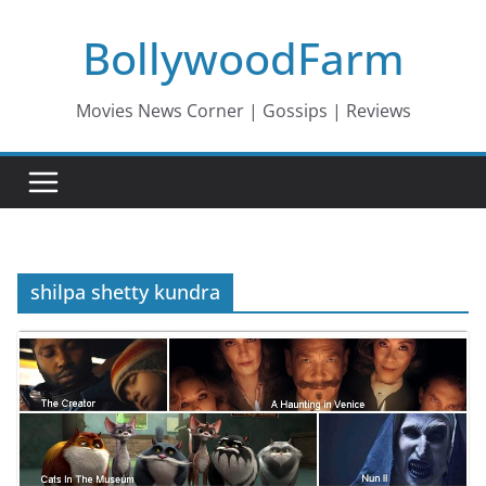
Skip
BollywoodFarm
to
content
Movies News Corner | Gossips | Reviews
shilpa shetty kundra