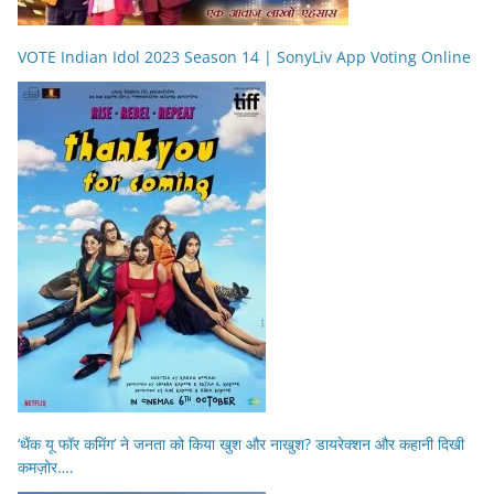
VOTE Indian Idol 2023 Season 14 | SonyLiv App Voting Online
‘थैंक यू फॉर कमिंग’ ने जनता को किया खुश और नाखुश? डायरेक्शन और कहानी दिखी
कमज़ोर….