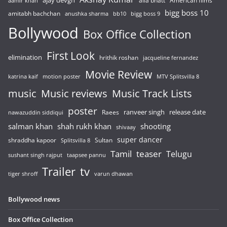
ajay devgn
alia bhatt
American films
aamir khan
bigg boss 10
amitabh bachchan
anushka sharma
bb10
bigg boss 9
Bollywood
Box Office Collection
First Look
elimination
hrithik roshan
jacqueline fernandez
Movie Review
katrina kaif
motion poster
MTV Splitsvilla 8
music
Music reviews
Music Track Lists
poster
release date
Raees
ranveer singh
nawazuddin siddiqui
salman khan
shah rukh khan
shooting
shivaay
super dancer
shraddha kapoor
Sultan
Splitsvilla 8
Tamil
teaser
Telugu
sushant singh rajput
taapsee pannu
Trailer
tv
tiger shroff
varun dhawan
Bollywood news
Box Office Collection