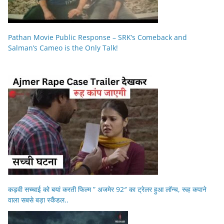
Pathan Movie Public Response – SRK’s Comeback and
Salman’s Cameo is the Only Talk!
कड़वी सच्चाई को बयां करती फिल्म ” अजमेर 92″ का ट्रेलर हुआ लॉन्च, रूह कपाने
वाला सबसे बड़ा स्कैंडल..