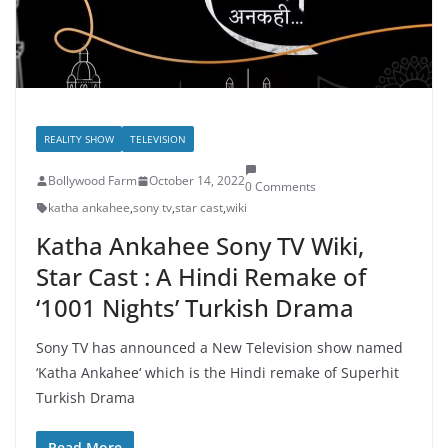
REALITY SHOW
TELEVISION
Bollywood Farm
October 14, 2022
0 Comments
katha ankahee
,
sony tv
,
star cast
,
wiki
Katha Ankahee Sony TV Wiki,
Star Cast : A Hindi Remake of
‘1001 Nights’ Turkish Drama
Sony TV has announced a New Television show named
‘Katha Ankahee‘ which is the Hindi remake of Superhit
Turkish Drama
Read More