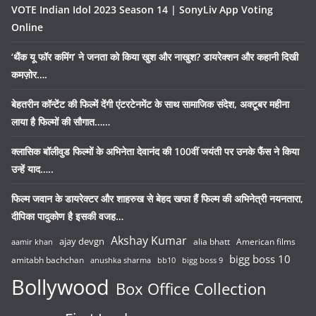
VOTE Indian Idol 2023 Season 14 | SonyLiv App Voting
Online
‘थैंक यू फॉर कमिंग’ ने जनता को किया खुश और नाखुश? डायरेक्शन और कहानी दिखी
कमज़ोर….
बेहतरीन कॉन्टेंट की फिल्में देंगी एंटरटेनमेंट के साथ सामाजिक संदेश, अक्टूबर महीना
लाया है फिल्मों की सौगात……
क्लासिक बॉलीवुड फिल्मों के अभिनेता देवानंद की 100वीं जयंती पर उनके फैंस ने किया
उन्हें याद…..
फिल्म जवान के डायरेक्टर और शाहरुख से बेहद खफा हैं फिल्म की अभिनेत्री नयनतारा,
दीपिका पादुकोण है इसकी वजह…
Akshay Kumar
ajay devgn
alia bhatt
American films
aamir khan
bigg boss 10
amitabh bachchan
anushka sharma
bb10
bigg boss 9
Bollywood
Box Office Collection