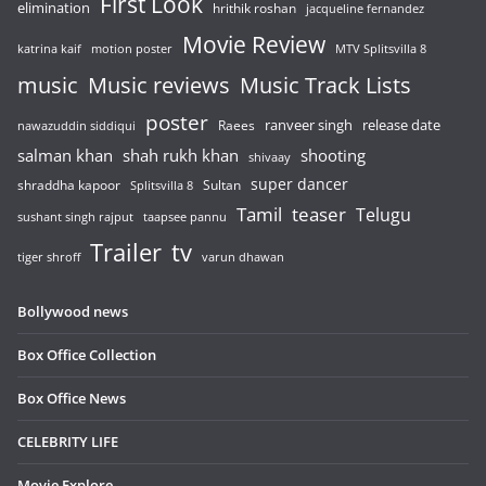
First Look
elimination
hrithik roshan
jacqueline fernandez
Movie Review
katrina kaif
motion poster
MTV Splitsvilla 8
music
Music reviews
Music Track Lists
poster
release date
Raees
ranveer singh
nawazuddin siddiqui
salman khan
shah rukh khan
shooting
shivaay
super dancer
shraddha kapoor
Sultan
Splitsvilla 8
Tamil
teaser
Telugu
sushant singh rajput
taapsee pannu
Trailer
tv
tiger shroff
varun dhawan
Bollywood news
Box Office Collection
Box Office News
CELEBRITY LIFE
Movie Explore