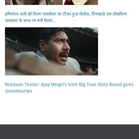
इम्तियाज अली की फिल्म ‘चमकीला’ का टीज़र हुआ रिलीज़, दिनदहाड़े एक लोकप्रिय
कलाकार के कत्ल पर बनी फिल्म…
Maidaan Teaser: Ajay Devgn’s Next Big True Story Based gives
Goosebumps