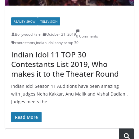
REALITY SHOW
TELEVISION
Bollywood Farm
October 21, 2019
0 Comments
contestants
,
indian idol
,
sony tv
,
top 30
Indian Idol 11 TOP 30
Contestants List 2019, Who
makes it to the Theater Round
Indian Idol Season 11 Auditions have been amazing
with Judges Neha Kakkar, Anu Malik and Vishal Dadlani.
Judges meets the
Read More