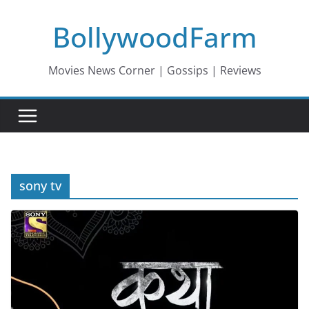
Skip
BollywoodFarm
to
content
Movies News Corner | Gossips | Reviews
sony tv