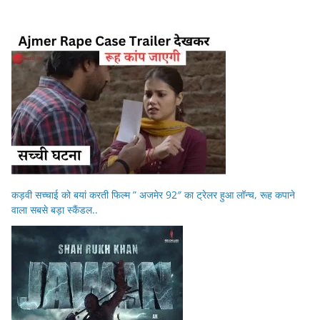
कड़वी सच्चाई को बयां करती फिल्म ” अजमेर 92″ का ट्रेलर हुआ लॉन्च, रूह कपाने
वाला सबसे बड़ा स्कैंडल..