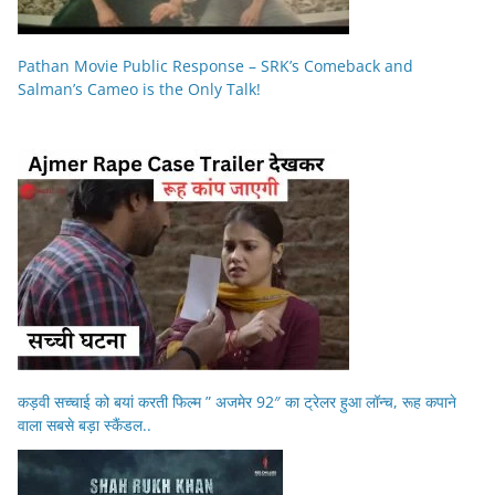
Pathan Movie Public Response – SRK’s Comeback and
Salman’s Cameo is the Only Talk!
कड़वी सच्चाई को बयां करती फिल्म ” अजमेर 92″ का ट्रेलर हुआ लॉन्च, रूह कपाने
वाला सबसे बड़ा स्कैंडल..