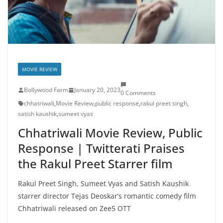
MOVIE REVIEW
Bollywood Farm
January 20, 2023
0 Comments
chhatriwali
,
Movie Review
,
public response
,
rakul preet singh
,
satish kaushik
,
sumeet vyas
Chhatriwali Movie Review, Public
Response | Twitterati Praises
the Rakul Preet Starrer film
Rakul Preet Singh, Sumeet Vyas and Satish Kaushik
starrer director Tejas Deoskar’s romantic comedy film
Chhatriwali released on Zee5 OTT