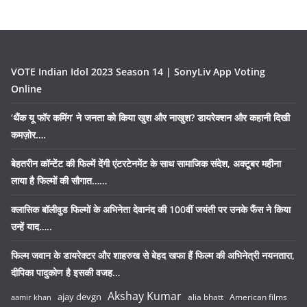
VOTE Indian Idol 2023 Season 14 | SonyLiv App Voting
Online
‘थैंक यू फॉर कमिंग’ ने जनता को किया खुश और नाखुश? डायरेक्शन और कहानी दिखी
कमज़ोर….
बेहतरीन कॉन्टेंट की फिल्में देंगी एंटरटेनमेंट के साथ सामाजिक संदेश, अक्टूबर महीना
लाया है फिल्मों की सौगात……
क्लासिक बॉलीवुड फिल्मों के अभिनेता देवानंद की 100वीं जयंती पर उनके फैंस ने किया
उन्हें याद…..
फिल्म जवान के डायरेक्टर और शाहरुख से बेहद खफा हैं फिल्म की अभिनेत्री नयनतारा,
दीपिका पादुकोण है इसकी वजह…
Akshay Kumar
ajay devgn
alia bhatt
American films
aamir khan