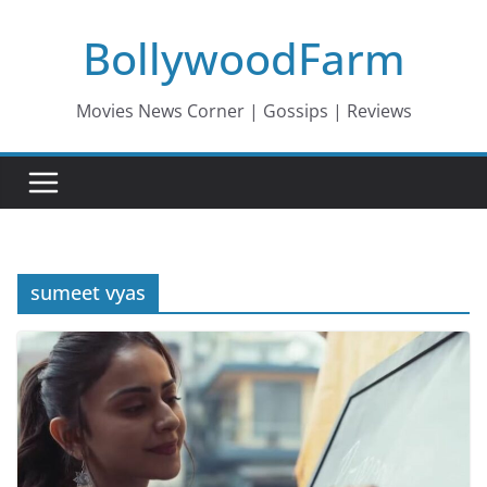
Skip
BollywoodFarm
to
content
Movies News Corner | Gossips | Reviews
sumeet vyas