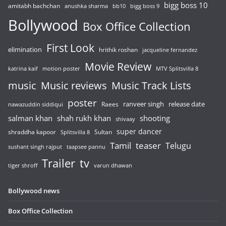
bigg boss 10
amitabh bachchan
anushka sharma
bb10
bigg boss 9
Bollywood
Box Office Collection
First Look
elimination
hrithik roshan
jacqueline fernandez
Movie Review
katrina kaif
motion poster
MTV Splitsvilla 8
music
Music reviews
Music Track Lists
poster
release date
Raees
ranveer singh
nawazuddin siddiqui
salman khan
shah rukh khan
shooting
shivaay
super dancer
shraddha kapoor
Sultan
Splitsvilla 8
Tamil
teaser
Telugu
sushant singh rajput
taapsee pannu
Trailer
tv
tiger shroff
varun dhawan
Bollywood news
Box Office Collection