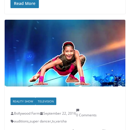
Read More
REALITY SHOW
TELEVISION
Bollywood Farm
September 22, 2016
0 Comments
auditions
,
super dancer
,
tv
,
varsha