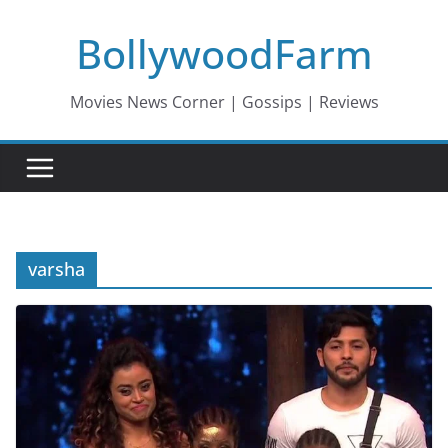
Skip
BollywoodFarm
to
content
Movies News Corner | Gossips | Reviews
varsha