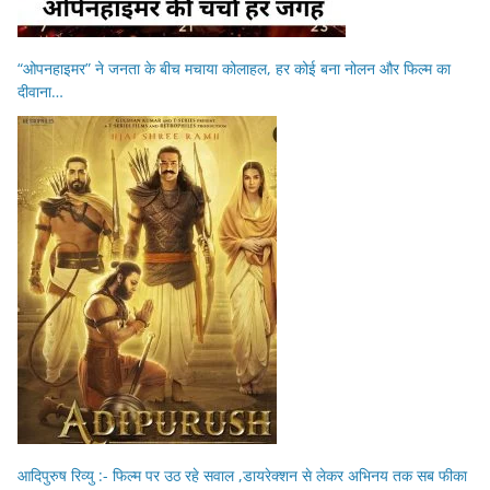
“ओपनहाइमर” ने जनता के बीच मचाया कोलाहल, हर कोई बना नोलन और फिल्म का
दीवाना…
आदिपुरुष रिव्यु :- फिल्म पर उठ रहे सवाल ,डायरेक्शन से लेकर अभिनय तक सब फीका