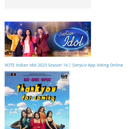
VOTE Indian Idol 2023 Season 14 | SonyLiv App Voting Online