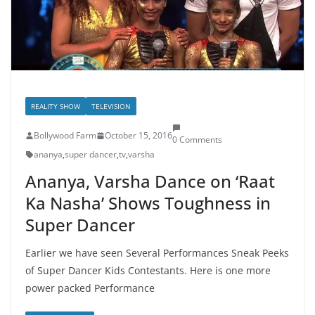
REALITY SHOW
TELEVISION
Bollywood Farm
October 15, 2016
0 Comments
ananya
,
super dancer
,
tv
,
varsha
Ananya, Varsha Dance on ‘Raat
Ka Nasha’ Shows Toughness in
Super Dancer
Earlier we have seen Several Performances Sneak Peeks
of Super Dancer Kids Contestants. Here is one more
power packed Performance