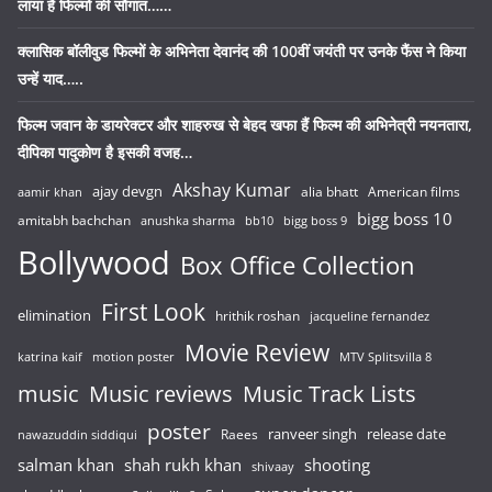
लाया है फिल्मों की सौगात……
क्लासिक बॉलीवुड फिल्मों के अभिनेता देवानंद की 100वीं जयंती पर उनके फैंस ने किया
उन्हें याद…..
फिल्म जवान के डायरेक्टर और शाहरुख से बेहद खफा हैं फिल्म की अभिनेत्री नयनतारा,
दीपिका पादुकोण है इसकी वजह…
Akshay Kumar
ajay devgn
alia bhatt
American films
aamir khan
bigg boss 10
amitabh bachchan
anushka sharma
bb10
bigg boss 9
Bollywood
Box Office Collection
First Look
elimination
hrithik roshan
jacqueline fernandez
Movie Review
katrina kaif
motion poster
MTV Splitsvilla 8
music
Music reviews
Music Track Lists
poster
release date
Raees
ranveer singh
nawazuddin siddiqui
salman khan
shah rukh khan
shooting
shivaay