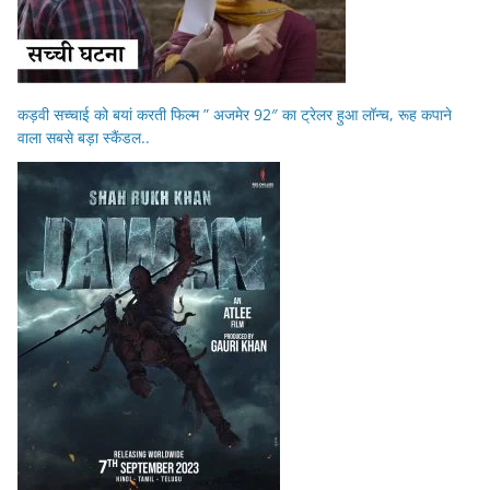
कड़वी सच्चाई को बयां करती फिल्म ” अजमेर 92″ का ट्रेलर हुआ लॉन्च, रूह कपाने
वाला सबसे बड़ा स्कैंडल..