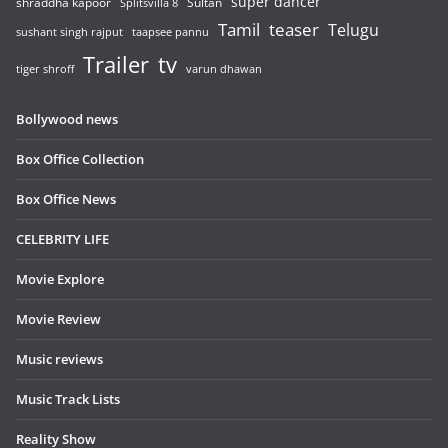
super dancer
shraddha kapoor
Sultan
Splitsvilla 8
Tamil
teaser
Telugu
sushant singh rajput
taapsee pannu
Trailer
tv
tiger shroff
varun dhawan
Bollywood news
Box Office Collection
Box Office News
CELEBRITY LIFE
Movie Explore
Movie Review
Music reviews
Music Track Lists
Reality Show