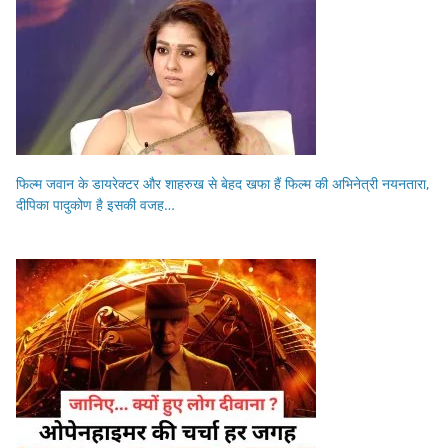
फिल्म जवान के डायरेक्टर और शाहरुख से बेहद खफा हैं फिल्म की अभिनेत्री नयनतारा,
दीपिका पादुकोण है इसकी वजह…