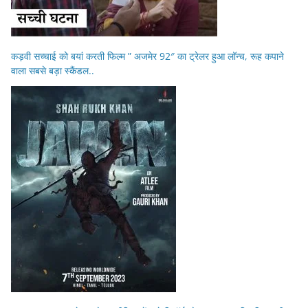
कड़वी सच्चाई को बयां करती फिल्म ” अजमेर 92″ का ट्रेलर हुआ लॉन्च, रूह कपाने
वाला सबसे बड़ा स्कैंडल..