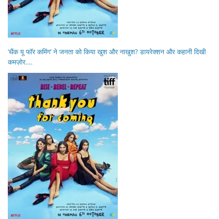
‘थैंक यू फॉर कमिंग’ ने जनता को किया खुश और नाखुश? डायरेक्शन और कहानी दिखी
कमज़ोर….