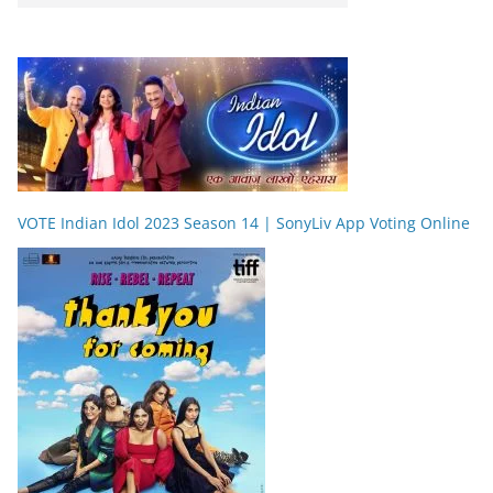
VOTE Indian Idol 2023 Season 14 | SonyLiv App Voting Online