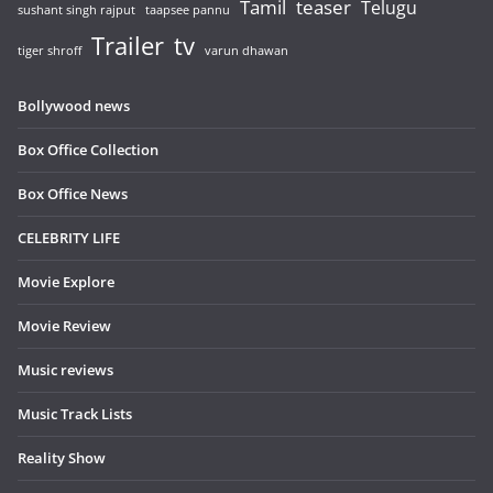
Tamil
teaser
Telugu
sushant singh rajput
taapsee pannu
Trailer
tv
tiger shroff
varun dhawan
Bollywood news
Box Office Collection
Box Office News
CELEBRITY LIFE
Movie Explore
Movie Review
Music reviews
Music Track Lists
Reality Show