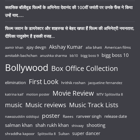
क्लासिक बॉलीवुड फिल्मों के अभिनेता देवानंद की 100वीं जयंती पर उनके फैंस ने किया
उन्हें याद…..
फिल्म जवान के डायरेक्टर और शाहरुख से बेहद खफा हैं फिल्म की अभिनेत्री नयनतारा,
दीपिका पादुकोण है इसकी वजह…
Akshay Kumar
ajay devgn
alia bhatt
American films
aamir khan
bigg boss 10
amitabh bachchan
anushka sharma
bb10
bigg boss 9
Bollywood
Box Office Collection
First Look
elimination
hrithik roshan
jacqueline fernandez
Movie Review
katrina kaif
motion poster
MTV Splitsvilla 8
music
Music reviews
Music Track Lists
poster
release date
Raees
ranveer singh
nawazuddin siddiqui
salman khan
shah rukh khan
shooting
shivaay
super dancer
shraddha kapoor
Sultan
Splitsvilla 8