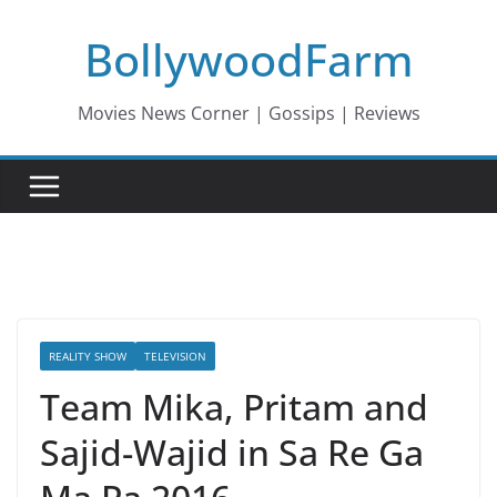
Skip
BollywoodFarm
to
content
Movies News Corner | Gossips | Reviews
REALITY SHOW
TELEVISION
Team Mika, Pritam and
Sajid-Wajid in Sa Re Ga