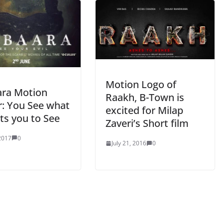
Motion Logo of
ra Motion
Raakh, B-Town is
r: You See what
excited for Milap
ts you to See
Zaveri’s Short film
2017
0
July 21, 2016
0