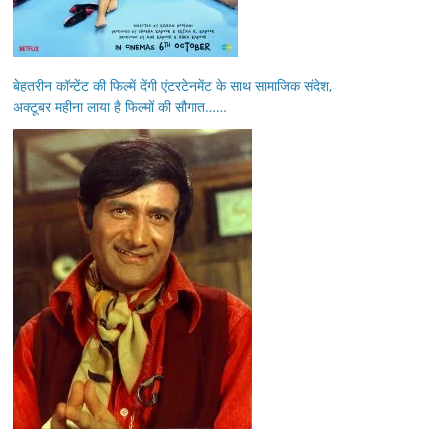
बेहतरीन कॉन्टेंट की फिल्में देंगी एंटरटेनमेंट के साथ सामाजिक संदेश,
अक्टूबर महीना लाया है फिल्मों की सौगात……