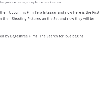
khan
,
motion poster
,
sunny leone
,
tera intezaar
heir Upcoming Film Tera Intezaar and now Here is the First
 their Shooting Pictures on the Set and now they will be
ted by Bageshree Films. The Search for love begins.