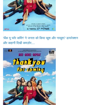
‘थैंक यू फॉर कमिंग’ ने जनता को किया खुश और नाखुश? डायरेक्शन
और कहानी दिखी कमज़ोर….