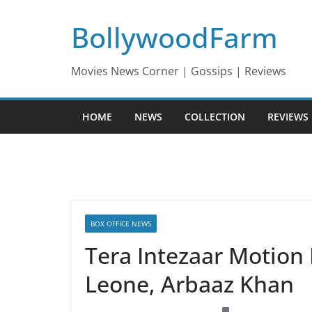
Skip
BollywoodFarm
to
content
Movies News Corner | Gossips | Reviews
HOME
NEWS
COLLECTION
REVIEWS
BOX OFFICE NEWS
Tera Intezaar Motion 
Leone, Arbaaz Khan