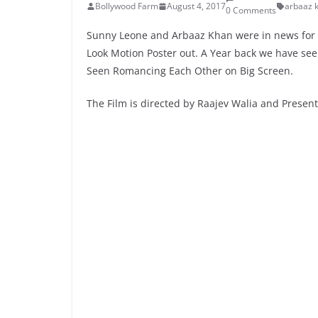
Bollywood Farm
August 4, 2017
arbaaz 
0 Comments
Sunny Leone and Arbaaz Khan were in news for t
Look Motion Poster out. A Year back we have seen
Seen Romancing Each Other on Big Screen.
The Film is directed by Raajev Walia and Presen