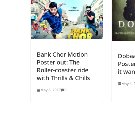
Bank Chor Motion
Dobaa
Poster out: The
Poste
Roller-coaster ride
it wan
with Thrills & Chills
May 4, 
May 8, 2017
0