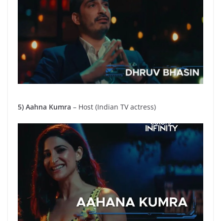
5) Aahna Kumra
– Host (Indian TV actress)