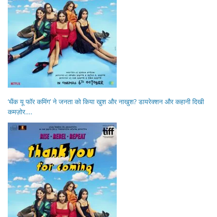
‘थैंक यू फॉर कमिंग’ ने जनता को किया खुश और नाखुश? डायरेक्शन और कहानी दिखी
कमज़ोर….