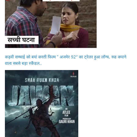
कड़वी सच्चाई को बयां करती फिल्म ” अजमेर 92″ का ट्रेलर हुआ लॉन्च, रूह कपाने
वाला सबसे बड़ा स्कैंडल..