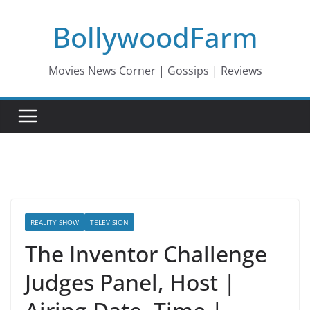
Skip
BollywoodFarm
to
content
Movies News Corner | Gossips | Reviews
REALITY SHOW
TELEVISION
The Inventor Challenge
Judges Panel, Host |