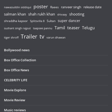
poster
release date
Raees
ranveer singh
nawazuddin siddiqui
salman khan
shah rukh khan
shooting
shivaay
super dancer
shraddha kapoor
Sultan
Splitsvilla 8
Tamil
teaser
Telugu
sushant singh rajput
taapsee pannu
Trailer
tv
tiger shroff
varun dhawan
Bollywood news
Box Office Collection
Box Office News
CELEBRITY LIFE
Movie Explore
Movie Review
Music reviews