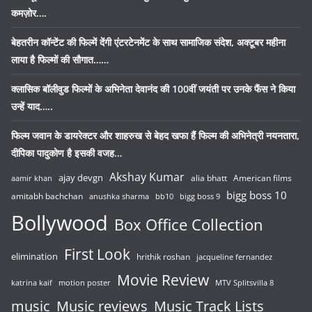
कमज़ोर….
बेहतरीन कॉन्टेंट की फिल्में देंगी एंटरटेनमेंट के साथ सामाजिक संदेश, अक्टूबर महीना
लाया है फिल्मों की सौगात……
क्लासिक बॉलीवुड फिल्मों के अभिनेता देवानंद की 100वीं जयंती पर उनके फैंस ने किया
उन्हें याद…..
फिल्म जवान के डायरेक्टर और शाहरुख से बेहद खफा हैं फिल्म की अभिनेत्री नयनतारा,
दीपिका पादुकोण है इसकी वजह…
Akshay Kumar
ajay devgn
alia bhatt
American films
aamir khan
bigg boss 10
amitabh bachchan
anushka sharma
bb10
bigg boss 9
Bollywood
Box Office Collection
First Look
elimination
hrithik roshan
jacqueline fernandez
Movie Review
katrina kaif
motion poster
MTV Splitsvilla 8
music
Music reviews
Music Track Lists