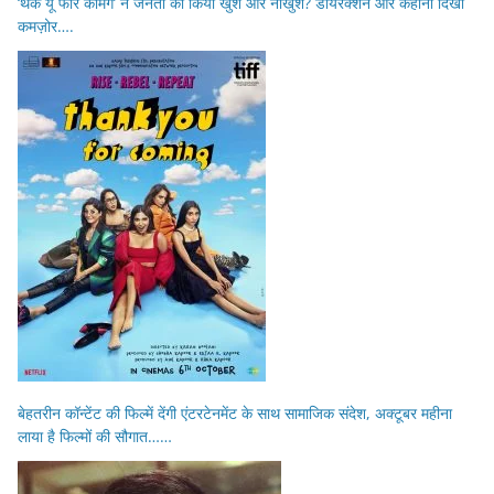
‘थैंक यू फॉर कमिंग’ ने जनता को किया खुश और नाखुश? डायरेक्शन और कहानी दिखी
कमज़ोर….
बेहतरीन कॉन्टेंट की फिल्में देंगी एंटरटेनमेंट के साथ सामाजिक संदेश, अक्टूबर महीना
लाया है फिल्मों की सौगात……