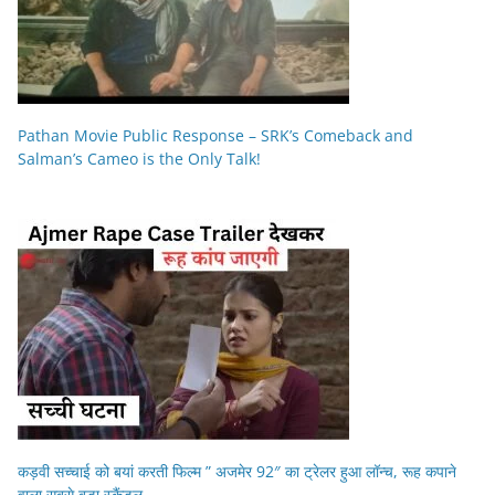
Pathan Movie Public Response – SRK’s Comeback and
Salman’s Cameo is the Only Talk!
कड़वी सच्चाई को बयां करती फिल्म ” अजमेर 92″ का ट्रेलर हुआ लॉन्च, रूह कपाने
वाला सबसे बड़ा स्कैंडल..