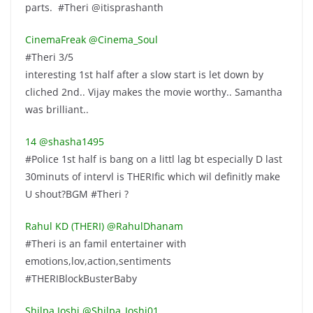
parts. #Theri @itisprashanth
CinemaFreak ‏@Cinema_Soul
#Theri 3/5
interesting 1st half after a slow start is let down by
cliched 2nd.. Vijay makes the movie worthy.. Samantha
was brilliant..
14 ‏@shasha1495
#Police 1st half is bang on a littl lag bt especially D last
30minuts of intervl is THERIfic which wil definitly make
U shout?BGM #Theri ?
Rahul KD (THERI) ‏@RahulDhanam
#Theri is an famil entertainer with
emotions,lov,action,sentiments
#THERIBlockBusterBaby
Shilpa Joshi ‏@Shilpa_Joshi01