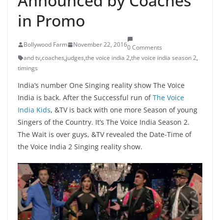
Announced by Coaches
in Promo
Bollywood Farm
November 22, 2016
0 Comments
and tv
,
coaches
,
judges
,
the voice india 2
,
the voice india season 2
,
timings
India’s number One Singing reality show The Voice
India is back. After the Successful run of
The Voice
India Kids
, &TV is back with one more Season of young
Singers of the Country. It’s The Voice India Season 2.
The Wait is over guys, &TV revealed the Date-Time of
the Voice India 2 Singing reality show.