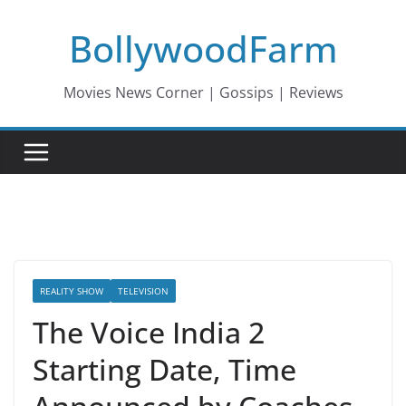
Skip
BollywoodFarm
to
content
Movies News Corner | Gossips | Reviews
REALITY SHOW
TELEVISION
The Voice India 2
Starting Date, Time