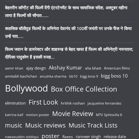
बेहतरीन कॉन्टेंट की फिल्में देंगी एंटरटेनमेंट के साथ सामाजिक संदेश, अक्टूबर महीना
लाया है फिल्मों की सौगात……
क्लासिक बॉलीवुड फिल्मों के अभिनेता देवानंद की 100वीं जयंती पर उनके फैंस ने किया
उन्हें याद…..
फिल्म जवान के डायरेक्टर और शाहरुख से बेहद खफा हैं फिल्म की अभिनेत्री नयनतारा,
दीपिका पादुकोण है इसकी वजह…
Akshay Kumar
ajay devgn
alia bhatt
American films
aamir khan
bigg boss 10
amitabh bachchan
anushka sharma
bb10
bigg boss 9
Bollywood
Box Office Collection
First Look
elimination
hrithik roshan
jacqueline fernandez
Movie Review
katrina kaif
motion poster
MTV Splitsvilla 8
music
Music reviews
Music Track Lists
poster
release date
Raees
ranveer singh
nawazuddin siddiqui