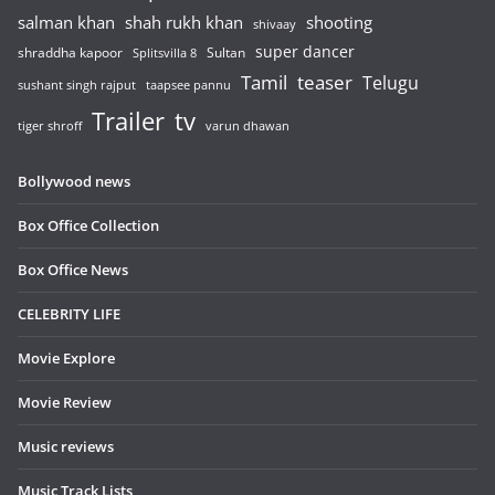
salman khan
shah rukh khan
shooting
shivaay
super dancer
shraddha kapoor
Sultan
Splitsvilla 8
Tamil
teaser
Telugu
sushant singh rajput
taapsee pannu
Trailer
tv
tiger shroff
varun dhawan
Bollywood news
Box Office Collection
Box Office News
CELEBRITY LIFE
Movie Explore
Movie Review
Music reviews
Music Track Lists