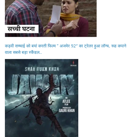
कड़वी सच्चाई को बयां करती फिल्म ” अजमेर 92″ का ट्रेलर हुआ लॉन्च, रूह कपाने
वाला सबसे बड़ा स्कैंडल..