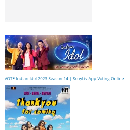
VOTE Indian Idol 2023 Season 14 | SonyLiv App Voting Online