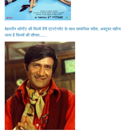
बेहतरीन कॉन्टेंट की फिल्में देंगी एंटरटेनमेंट के साथ सामाजिक संदेश, अक्टूबर महीना
लाया है फिल्मों की सौगात……