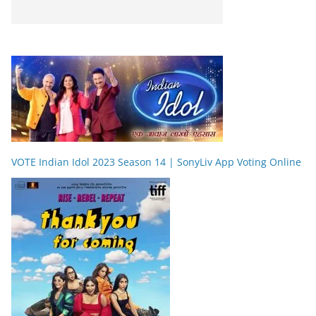
VOTE Indian Idol 2023 Season 14 | SonyLiv App Voting Online