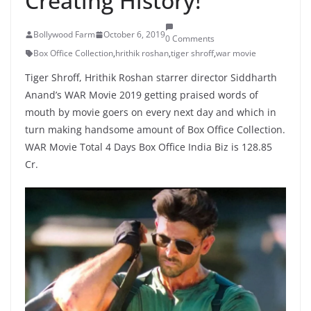
Creating History!
Bollywood Farm
October 6, 2019
0 Comments
Box Office Collection
,
hrithik roshan
,
tiger shroff
,
war movie
Tiger Shroff, Hrithik Roshan starrer director Siddharth
Anand’s WAR Movie 2019 getting praised words of
mouth by movie goers on every next day and which in
turn making handsome amount of Box Office Collection.
WAR Movie Total 4 Days Box Office India Biz is 128.85
Cr.