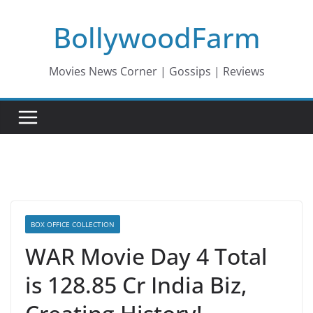
Skip
BollywoodFarm
to
content
Movies News Corner | Gossips | Reviews
BOX OFFICE COLLECTION
WAR Movie Day 4 Total
is 128.85 Cr India Biz,