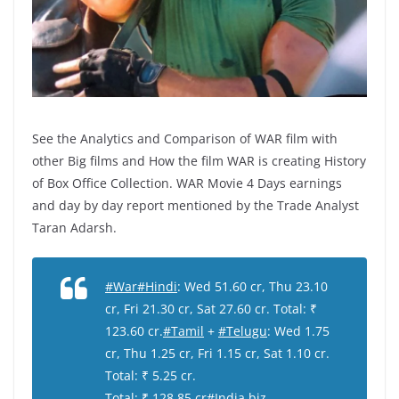
See the Analytics and Comparison of WAR film with
other Big films and How the film WAR is creating History
of Box Office Collection. WAR Movie 4 Days earnings
and day by day report mentioned by the Trade Analyst
Taran Adarsh.
#War
#Hindi
: Wed 51.60 cr, Thu 23.10
cr, Fri 21.30 cr, Sat 27.60 cr. Total: ₹
123.60 cr.
#Tamil
+
#Telugu
: Wed 1.75
cr, Thu 1.25 cr, Fri 1.15 cr, Sat 1.10 cr.
Total: ₹ 5.25 cr.
Total: ₹ 128.85 cr
#India
biz.