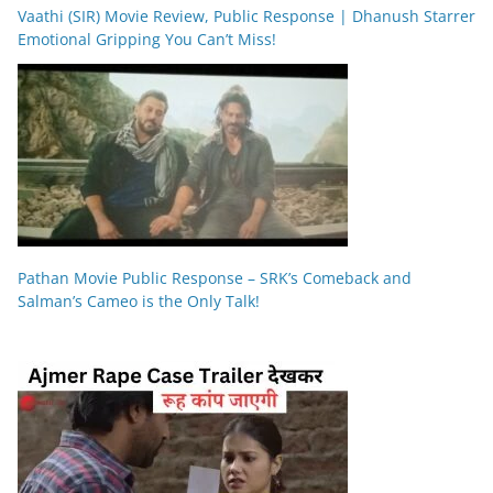
Vaathi (SIR) Movie Review, Public Response | Dhanush Starrer
Emotional Gripping You Can’t Miss!
Pathan Movie Public Response – SRK’s Comeback and
Salman’s Cameo is the Only Talk!