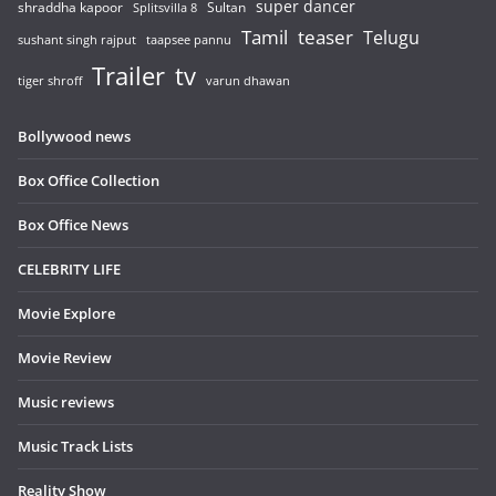
super dancer
shraddha kapoor
Sultan
Splitsvilla 8
Tamil
teaser
Telugu
sushant singh rajput
taapsee pannu
Trailer
tv
tiger shroff
varun dhawan
Bollywood news
Box Office Collection
Box Office News
CELEBRITY LIFE
Movie Explore
Movie Review
Music reviews
Music Track Lists
Reality Show