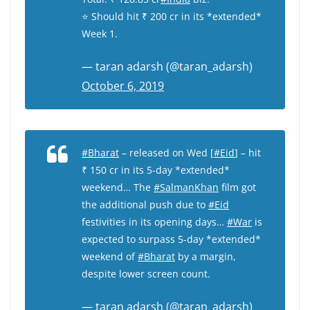
⭐️ Should hit ₹ 200 cr in its *extended*
Week 1.
— taran adarsh (@taran_adarsh)
October 6, 2019
#Bharat
– released on Wed [
#Eid
] – hit
₹ 150 cr in its 5-day *extended*
weekend… The
#SalmanKhan
film got
the additional push due to
#Eid
festivities in its opening days…
#War
is
expected to surpass 5-day *extended*
weekend of
#Bharat
by a margin,
despite lower screen count.
— taran adarsh (@taran_adarsh)