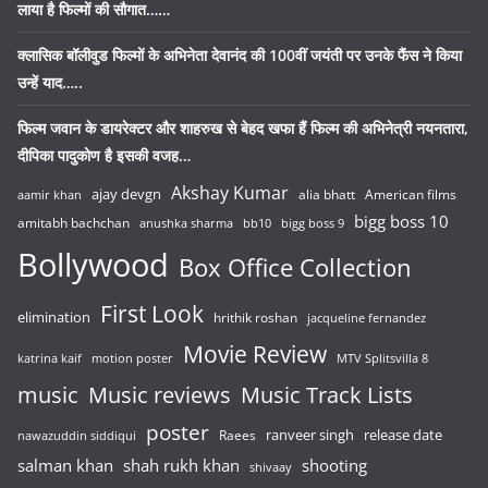
लाया है फिल्मों की सौगात……
क्लासिक बॉलीवुड फिल्मों के अभिनेता देवानंद की 100वीं जयंती पर उनके फैंस ने किया
उन्हें याद…..
फिल्म जवान के डायरेक्टर और शाहरुख से बेहद खफा हैं फिल्म की अभिनेत्री नयनतारा,
दीपिका पादुकोण है इसकी वजह…
Akshay Kumar
ajay devgn
alia bhatt
American films
aamir khan
bigg boss 10
amitabh bachchan
anushka sharma
bb10
bigg boss 9
Bollywood
Box Office Collection
First Look
elimination
hrithik roshan
jacqueline fernandez
Movie Review
katrina kaif
motion poster
MTV Splitsvilla 8
music
Music reviews
Music Track Lists
poster
release date
Raees
ranveer singh
nawazuddin siddiqui
salman khan
shah rukh khan
shooting
shivaay