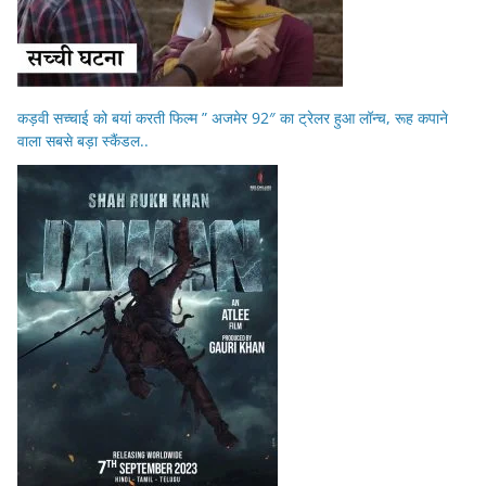
कड़वी सच्चाई को बयां करती फिल्म ” अजमेर 92″ का ट्रेलर हुआ लॉन्च, रूह कपाने
वाला सबसे बड़ा स्कैंडल..