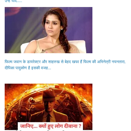
उन्हें याद…..
फिल्म जवान के डायरेक्टर और शाहरुख से बेहद खफा हैं फिल्म की अभिनेत्री नयनतारा,
दीपिका पादुकोण है इसकी वजह…