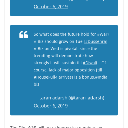
October 6, 2019
So what does the future hold for
#War
?
⭐️ Biz should grow on Tue [
#Dussehra
].
⭐️ Biz on Wed is pivotal, since the
trending will demonstrate how
strongly it will sustain till
#Diwali
… Of
course, lack of major opposition [till
#HouseFull4
arrives] is a bonus.
#India
biz.
— taran adarsh (@taran_adarsh)
October 6, 2019
The Film WAR will make Impressive numbers on