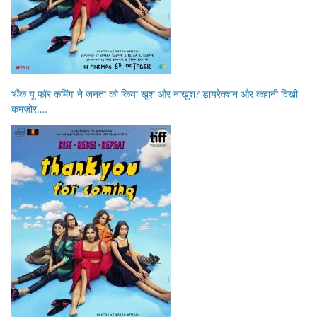
‘थैंक यू फॉर कमिंग’ ने जनता को किया खुश और नाखुश? डायरेक्शन और कहानी दिखी
कमज़ोर….