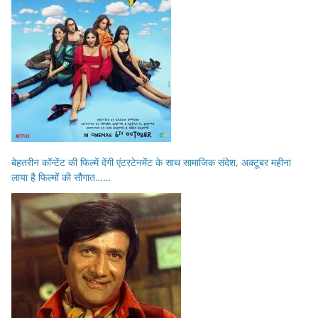
बेहतरीन कॉन्टेंट की फिल्में देंगी एंटरटेनमेंट के साथ सामाजिक संदेश, अक्टूबर महीना
लाया है फिल्मों की सौगात……