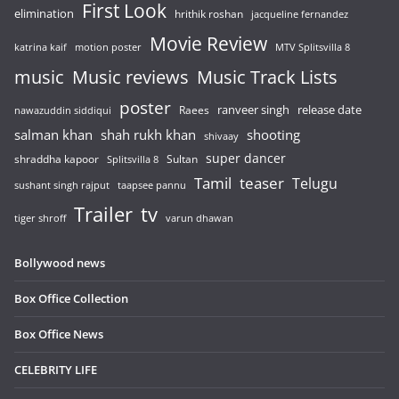
First Look
elimination
hrithik roshan
jacqueline fernandez
Movie Review
katrina kaif
motion poster
MTV Splitsvilla 8
music
Music reviews
Music Track Lists
poster
release date
Raees
ranveer singh
nawazuddin siddiqui
salman khan
shah rukh khan
shooting
shivaay
super dancer
shraddha kapoor
Sultan
Splitsvilla 8
Tamil
teaser
Telugu
sushant singh rajput
taapsee pannu
Trailer
tv
tiger shroff
varun dhawan
Bollywood news
Box Office Collection
Box Office News
CELEBRITY LIFE