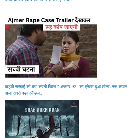
कड़वी सच्चाई को बयां करती फिल्म ” अजमेर 92″ का ट्रेलर हुआ लॉन्च, रूह कपाने
वाला सबसे बड़ा स्कैंडल..