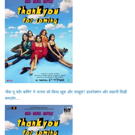
‘थैंक यू फॉर कमिंग’ ने जनता को किया खुश और नाखुश? डायरेक्शन और कहानी दिखी
कमज़ोर….