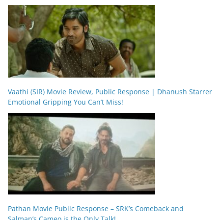
Vaathi (SIR) Movie Review, Public Response | Dhanush Starrer
Emotional Gripping You Can’t Miss!
Pathan Movie Public Response – SRK’s Comeback and
Salman’s Cameo is the Only Talk!