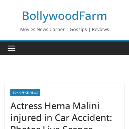
Skip
BollywoodFarm
to
content
Movies News Corner | Gossips | Reviews
BOX OFFICE NEWS
Actress Hema Malini
injured in Car Accident: