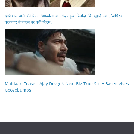
इम्तियाज अली की फिल्म ‘चमकीला’ का टीज़र हुआ रिलीज़, दिनदहाड़े एक लोकप्रिय
कलाकार के कत्ल पर बनी फिल्म…
Maidaan Teaser: Ajay Devgn’s Next Big True Story Based gives
Goosebumps