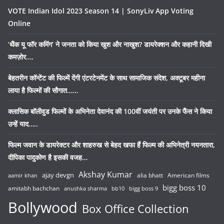
VOTE Indian Idol 2023 Season 14 | SonyLiv App Voting
Online
‘थैंक यू फॉर कमिंग’ ने जनता को किया खुश और नाखुश? डायरेक्शन और कहानी दिखी
कमज़ोर….
बेहतरीन कॉन्टेंट की फिल्में देंगी एंटरटेनमेंट के साथ सामाजिक संदेश, अक्टूबर महीना
लाया है फिल्मों की सौगात……
क्लासिक बॉलीवुड फिल्मों के अभिनेता देवानंद की 100वीं जयंती पर उनके फैंस ने किया
उन्हें याद…..
फिल्म जवान के डायरेक्टर और शाहरुख से बेहद खफा हैं फिल्म की अभिनेत्री नयनतारा,
दीपिका पादुकोण है इसकी वजह…
Akshay Kumar
ajay devgn
alia bhatt
American films
aamir khan
bigg boss 10
amitabh bachchan
anushka sharma
bb10
bigg boss 9
Bollywood
Box Office Collection