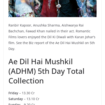
Ranbir Kapoor, Anushka Sharma, Aishwarya Rai
Bachchan, Fawad Khan nailed in their act. Romantic
Films lovers enjoyed the Dil Ki Diwali with Karan Johar’s
film. See the Biz report of the Ae Dil Hai Mushkil on 5th
Day.
Ae Dil Hai Mushkil
(ADHM) 5th Day Total
Collection
Friday
– 13.30 Cr
Saturday
– 13.10 Cr
Sunday
– 9.20 Cr