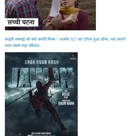
कड़वी सच्चाई को बयां करती फिल्म ” अजमेर 92″ का ट्रेलर हुआ लॉन्च, रूह कपाने
वाला सबसे बड़ा स्कैंडल..