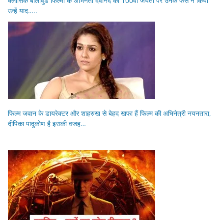
क्लासिक बॉलीवुड फिल्मों के अभिनेता देवानंद की 100वीं जयंती पर उनके फैंस ने किया
उन्हें याद…..
फिल्म जवान के डायरेक्टर और शाहरुख से बेहद खफा हैं फिल्म की अभिनेत्री नयनतारा,
दीपिका पादुकोण है इसकी वजह…