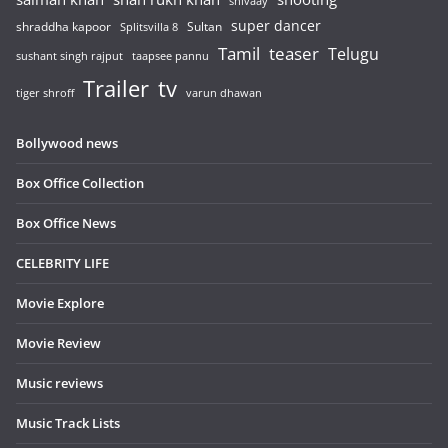
shivaay
super dancer
shraddha kapoor
Sultan
Splitsvilla 8
Tamil
teaser
Telugu
sushant singh rajput
taapsee pannu
Trailer
tv
tiger shroff
varun dhawan
Bollywood news
Box Office Collection
Box Office News
CELEBRITY LIFE
Movie Explore
Movie Review
Music reviews
Music Track Lists