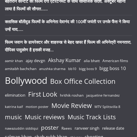
बेहतरीन कॉन्टेंट की फिल्में देंगी एंटरटेनमेंट के साथ सामाजिक संदेश, अक्टूबर महीना
लाया है फिल्मों की सौगात……
क्लासिक बॉलीवुड फिल्मों के अभिनेता देवानंद की 100वीं जयंती पर उनके फैंस ने किया
उन्हें याद…..
फिल्म जवान के डायरेक्टर और शाहरुख से बेहद खफा हैं फिल्म की अभिनेत्री नयनतारा,
दीपिका पादुकोण है इसकी वजह…
Akshay Kumar
ajay devgn
alia bhatt
American films
aamir khan
bigg boss 10
amitabh bachchan
anushka sharma
bb10
bigg boss 9
Bollywood
Box Office Collection
First Look
elimination
hrithik roshan
jacqueline fernandez
Movie Review
katrina kaif
motion poster
MTV Splitsvilla 8
music
Music reviews
Music Track Lists
poster
release date
Raees
ranveer singh
nawazuddin siddiqui
salman khan
shah rukh khan
shooting