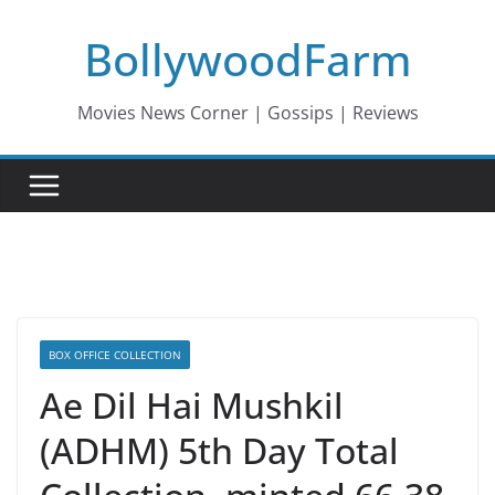
Skip
BollywoodFarm
to
content
Movies News Corner | Gossips | Reviews
BOX OFFICE COLLECTION
Ae Dil Hai Mushkil
(ADHM) 5th Day Total