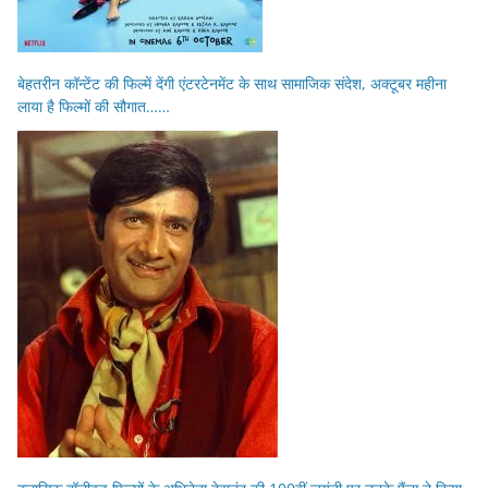
बेहतरीन कॉन्टेंट की फिल्में देंगी एंटरटेनमेंट के साथ सामाजिक संदेश, अक्टूबर महीना
लाया है फिल्मों की सौगात……