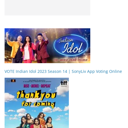
VOTE Indian Idol 2023 Season 14 | SonyLiv App Voting Online