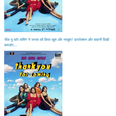
‘थैंक यू फॉर कमिंग’ ने जनता को किया खुश और नाखुश? डायरेक्शन और कहानी दिखी
कमज़ोर….