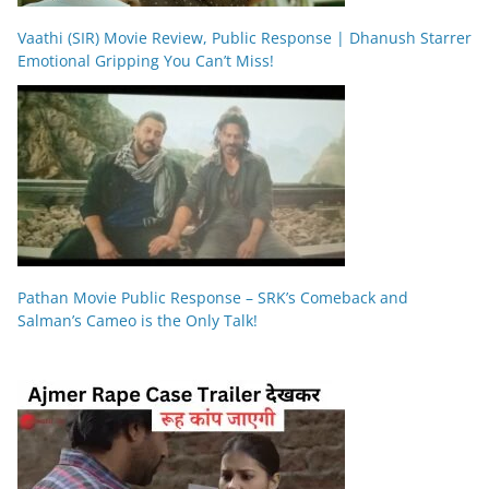
Vaathi (SIR) Movie Review, Public Response | Dhanush Starrer
Emotional Gripping You Can’t Miss!
Pathan Movie Public Response – SRK’s Comeback and
Salman’s Cameo is the Only Talk!