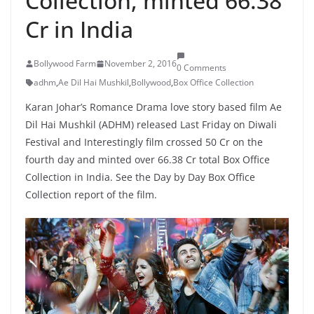
Collection, minted 66.38
Cr in India
Bollywood Farm
November 2, 2016
0 Comments
adhm
,
Ae Dil Hai Mushkil
,
Bollywood
,
Box Office Collection
Karan Johar’s Romance Drama love story based film Ae
Dil Hai Mushkil (ADHM) released Last Friday on Diwali
Festival and Interestingly film crossed 50 Cr on the
fourth day and minted over 66.38 Cr total Box Office
Collection in India. See the Day by Day Box Office
Collection report of the film.