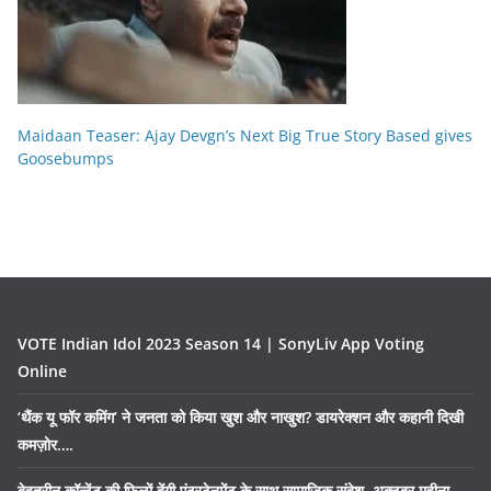
Maidaan Teaser: Ajay Devgn’s Next Big True Story Based gives
Goosebumps
VOTE Indian Idol 2023 Season 14 | SonyLiv App Voting
Online
‘थैंक यू फॉर कमिंग’ ने जनता को किया खुश और नाखुश? डायरेक्शन और कहानी दिखी
कमज़ोर….
बेहतरीन कॉन्टेंट की फिल्में देंगी एंटरटेनमेंट के साथ सामाजिक संदेश, अक्टूबर महीना