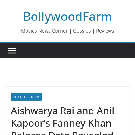
Skip
BollywoodFarm
to
content
Movies News Corner | Gossips | Reviews
BOX OFFICE NEWS
Aishwarya Rai and Anil
Kapoor’s Fanney Khan