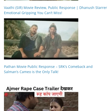
Vaathi (SIR) Movie Review, Public Response | Dhanush Starrer
Emotional Gripping You Can’t Miss!
Pathan Movie Public Response – SRK’s Comeback and
Salman’s Cameo is the Only Talk!