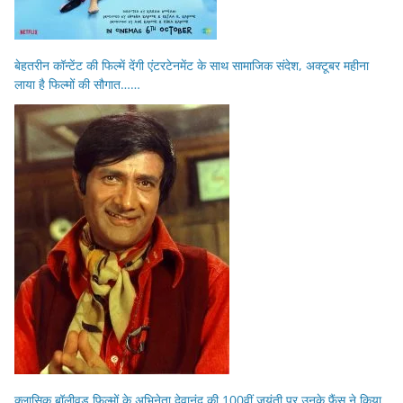
बेहतरीन कॉन्टेंट की फिल्में देंगी एंटरटेनमेंट के साथ सामाजिक संदेश, अक्टूबर महीना
लाया है फिल्मों की सौगात……
क्लासिक बॉलीवुड फिल्मों के अभिनेता देवानंद की 100वीं जयंती पर उनके फैंस ने किया