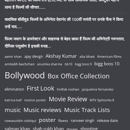
लाया है फिल्मों की सौगात……
क्लासिक बॉलीवुड फिल्मों के अभिनेता देवानंद की 100वीं जयंती पर उनके फैंस ने किया
उन्हें याद…..
फिल्म जवान के डायरेक्टर और शाहरुख से बेहद खफा हैं फिल्म की अभिनेत्री नयनतारा,
दीपिका पादुकोण है इसकी वजह…
Akshay Kumar
ajay devgn
alia bhatt
American films
aamir khan
bigg boss 10
amitabh bachchan
anushka sharma
bb10
bigg boss 9
Bollywood
Box Office Collection
First Look
elimination
hrithik roshan
jacqueline fernandez
Movie Review
katrina kaif
motion poster
MTV Splitsvilla 8
music
Music reviews
Music Track Lists
poster
release date
Raees
ranveer singh
nawazuddin siddiqui
salman khan
shah rukh khan
shooting
shivaay