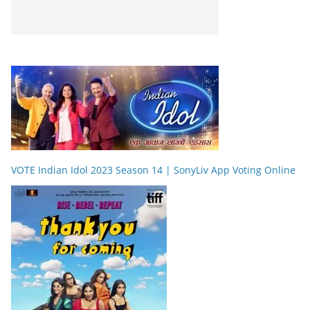
VOTE Indian Idol 2023 Season 14 | SonyLiv App Voting Online