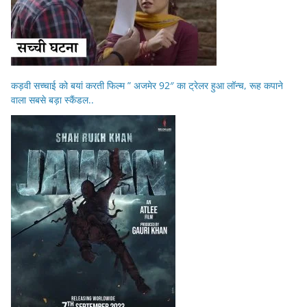
कड़वी सच्चाई को बयां करती फिल्म ” अजमेर 92″ का ट्रेलर हुआ लॉन्च, रूह कपाने
वाला सबसे बड़ा स्कैंडल..