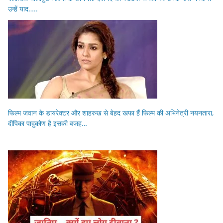
उन्हें याद…..
फिल्म जवान के डायरेक्टर और शाहरुख से बेहद खफा हैं फिल्म की अभिनेत्री नयनतारा,
दीपिका पादुकोण है इसकी वजह…