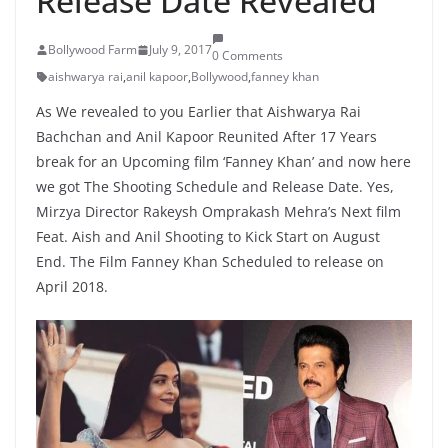
Release Date Revealed
Bollywood Farm
July 9, 2017
0 Comments
aishwarya rai
,
anil kapoor
,
Bollywood
,
fanney khan
As We revealed to you Earlier that Aishwarya Rai
Bachchan and Anil Kapoor Reunited After 17 Years
break for an Upcoming film ‘Fanney Khan’ and now here
we got The Shooting Schedule and Release Date. Yes,
Mirzya Director Rakeysh Omprakash Mehra’s Next film
Feat. Aish and Anil Shooting to Kick Start on August
End. The Film Fanney Khan Scheduled to release on
April 2018.