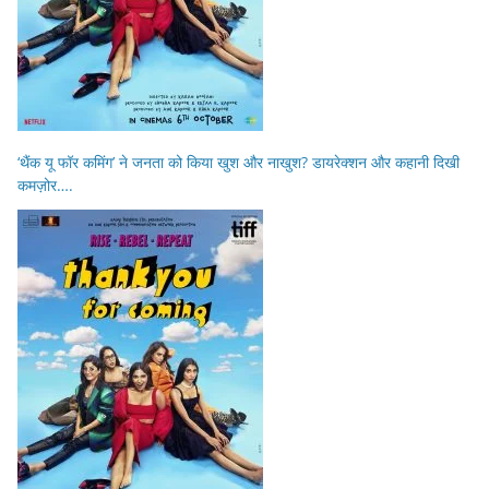
‘थैंक यू फॉर कमिंग’ ने जनता को किया खुश और नाखुश? डायरेक्शन और कहानी दिखी
कमज़ोर….