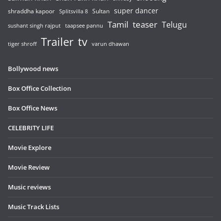
super dancer
shraddha kapoor
Sultan
Splitsvilla 8
Tamil
teaser
Telugu
sushant singh rajput
taapsee pannu
Trailer
tv
tiger shroff
varun dhawan
Bollywood news
Box Office Collection
Box Office News
CELEBRITY LIFE
Movie Explore
Movie Review
Music reviews
Music Track Lists