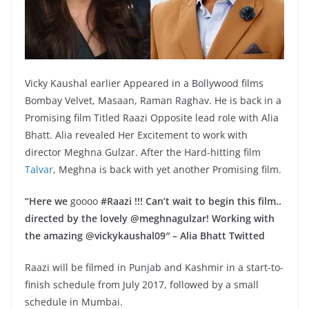
Vicky Kaushal earlier Appeared in a Bollywood films
Bombay Velvet, Masaan, Raman Raghav. He is back in a
Promising film Titled Raazi Opposite lead role with Alia
Bhatt. Alia revealed Her Excitement to work with
director Meghna Gulzar. After the Hard-hitting film
Talvar
, Meghna is back with yet another Promising film.
“Here we
goooo
#Raazi !!! Can’t wait to begin this film..
directed by the lovely @meghnagulzar! Working with
the amazing @vickykaushal09″ – Alia Bhatt Twitted
Raazi will be filmed in Punjab and Kashmir in a start-to-
finish schedule from July 2017, followed by a small
schedule in Mumbai.