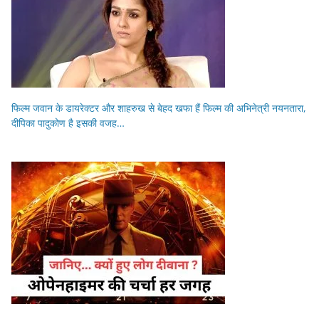
फिल्म जवान के डायरेक्टर और शाहरुख से बेहद खफा हैं फिल्म की अभिनेत्री नयनतारा,
दीपिका पादुकोण है इसकी वजह…