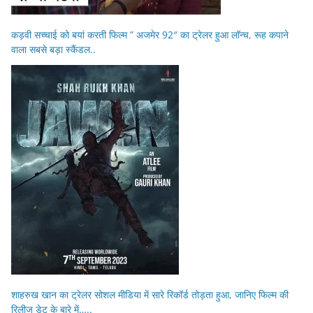
कड़वी सच्चाई को बयां करती फिल्म ” अजमेर 92″ का ट्रेलर हुआ लॉन्च, रूह कपाने
वाला सबसे बड़ा स्कैंडल..
शाहरुख खान का ट्रेलर सोशल मीडिया में सारे रिकॉर्ड तोड़ता हुआ, जानिए फिल्म की
रिलीज डेट के बारे में…..