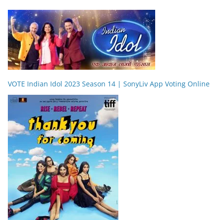
VOTE Indian Idol 2023 Season 14 | SonyLiv App Voting Online