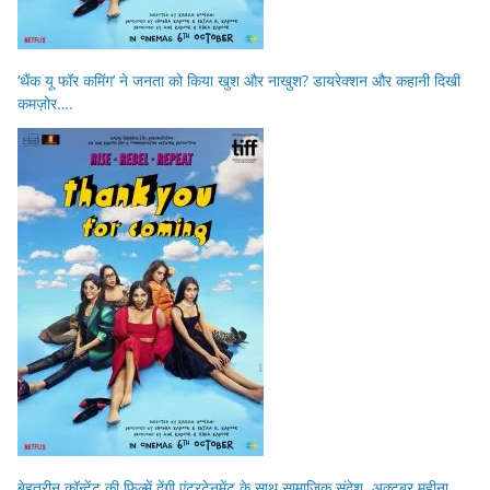
‘थैंक यू फॉर कमिंग’ ने जनता को किया खुश और नाखुश? डायरेक्शन और कहानी दिखी
कमज़ोर….
बेहतरीन कॉन्टेंट की फिल्में देंगी एंटरटेनमेंट के साथ सामाजिक संदेश, अक्टूबर महीना