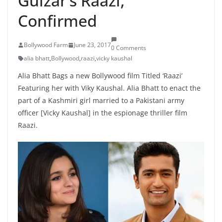
Gulzar’s Raazi,
Confirmed
Bollywood Farm
June 23, 2017
0 Comments
alia bhatt
,
Bollywood
,
raazi
,
vicky kaushal
Alia Bhatt Bags a new Bollywood film Titled ‘Raazi’
Featuring her with Viky Kaushal. Alia Bhatt to enact the
part of a Kashmiri girl married to a Pakistani army
officer [Vicky Kaushal] in the espionage thriller film
Raazi.