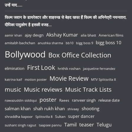
उन्हें याद…..
फिल्म जवान के डायरेक्टर और शाहरुख से बेहद खफा हैं फिल्म की अभिनेत्री नयनतारा,
दीपिका पादुकोण है इसकी वजह…
Akshay Kumar
ajay devgn
alia bhatt
American films
aamir khan
bigg boss 10
amitabh bachchan
anushka sharma
bb10
bigg boss 9
Bollywood
Box Office Collection
First Look
elimination
hrithik roshan
jacqueline fernandez
Movie Review
katrina kaif
motion poster
MTV Splitsvilla 8
music
Music reviews
Music Track Lists
poster
release date
Raees
ranveer singh
nawazuddin siddiqui
salman khan
shah rukh khan
shooting
shivaay
super dancer
shraddha kapoor
Sultan
Splitsvilla 8
Tamil
teaser
Telugu
sushant singh rajput
taapsee pannu