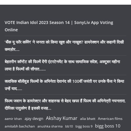
VOTE Indian Idol 2023 Season 14 | SonyLiv App Voting
Online
‘थैंक यू फॉर कमिंग’ ने जनता को किया खुश और नाखुश? डायरेक्शन और कहानी दिखी
कमज़ोर….
बेहतरीन कॉन्टेंट की फिल्में देंगी एंटरटेनमेंट के साथ सामाजिक संदेश, अक्टूबर महीना
लाया है फिल्मों की सौगात……
क्लासिक बॉलीवुड फिल्मों के अभिनेता देवानंद की 100वीं जयंती पर उनके फैंस ने किया
उन्हें याद…..
फिल्म जवान के डायरेक्टर और शाहरुख से बेहद खफा हैं फिल्म की अभिनेत्री नयनतारा,
दीपिका पादुकोण है इसकी वजह…
Akshay Kumar
ajay devgn
alia bhatt
American films
aamir khan
bigg boss 10
amitabh bachchan
anushka sharma
bb10
bigg boss 9