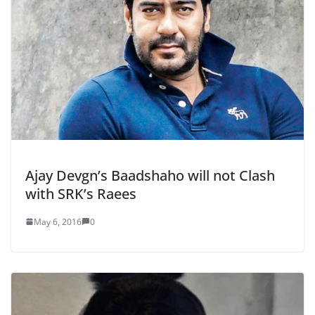
Ajay Devgn’s Baadshaho will not Clash
with SRK’s Raees
May 6, 2016
0