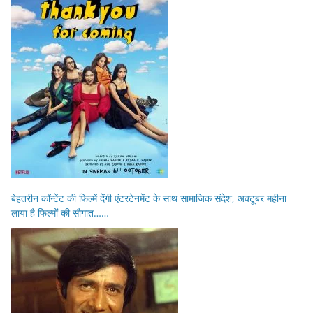
बेहतरीन कॉन्टेंट की फिल्में देंगी एंटरटेनमेंट के साथ सामाजिक संदेश, अक्टूबर महीना
लाया है फिल्मों की सौगात……