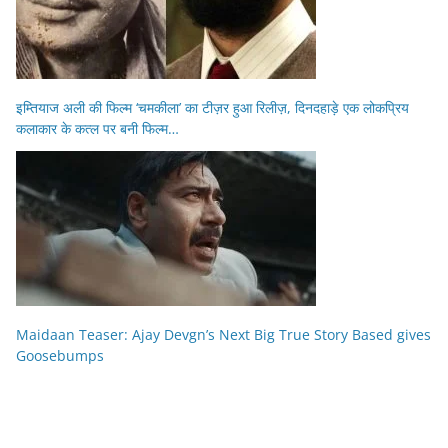
इम्तियाज अली की फिल्म ‘चमकीला’ का टीज़र हुआ रिलीज़, दिनदहाड़े एक लोकप्रिय
कलाकार के कत्ल पर बनी फिल्म…
Maidaan Teaser: Ajay Devgn’s Next Big True Story Based gives
Goosebumps