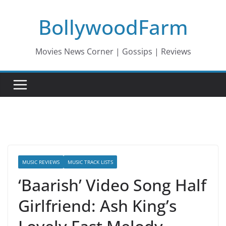
Skip
BollywoodFarm
to
content
Movies News Corner | Gossips | Reviews
MUSIC REVIEWS
MUSIC TRACK LISTS
‘Baarish’ Video Song Half
Girlfriend: Ash King’s