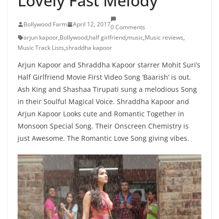
Lovely Fast Melody
Bollywood Farm
April 12, 2017
0 Comments
arjun kapoor
,
Bollywood
,
half girlfriend
,
music
,
Music reviews
,
Music Track Lists
,
shraddha kapoor
Arjun Kapoor and Shraddha Kapoor starrer Mohit Suri’s
Half Girlfriend Movie First Video Song ‘Baarish’ is out.
Ash King and Shashaa Tirupati sung a melodious Song
in their Soulful Magical Voice. Shraddha Kapoor and
Arjun Kapoor Looks cute and Romantic Together in
Monsoon Special Song. Their Onscreen Chemistry is
just Awesome. The Romantic Love Song giving vibes.