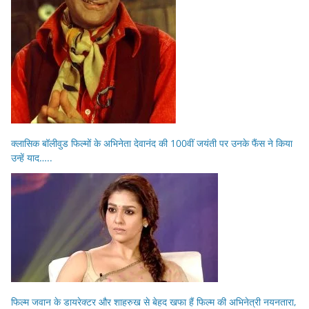
क्लासिक बॉलीवुड फिल्मों के अभिनेता देवानंद की 100वीं जयंती पर उनके फैंस ने किया
उन्हें याद…..
फिल्म जवान के डायरेक्टर और शाहरुख से बेहद खफा हैं फिल्म की अभिनेत्री नयनतारा,