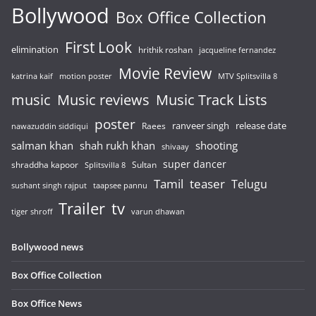
Bollywood
Box Office Collection
First Look
elimination
hrithik roshan
jacqueline fernandez
Movie Review
katrina kaif
motion poster
MTV Splitsvilla 8
music
Music reviews
Music Track Lists
poster
release date
Raees
ranveer singh
nawazuddin siddiqui
salman khan
shah rukh khan
shooting
shivaay
super dancer
shraddha kapoor
Sultan
Splitsvilla 8
Tamil
teaser
Telugu
sushant singh rajput
taapsee pannu
Trailer
tv
tiger shroff
varun dhawan
Bollywood news
Box Office Collection
Box Office News