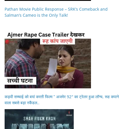
Pathan Movie Public Response – SRK’s Comeback and
Salman’s Cameo is the Only Talk!
कड़वी सच्चाई को बयां करती फिल्म ” अजमेर 92″ का ट्रेलर हुआ लॉन्च, रूह कपाने
वाला सबसे बड़ा स्कैंडल..