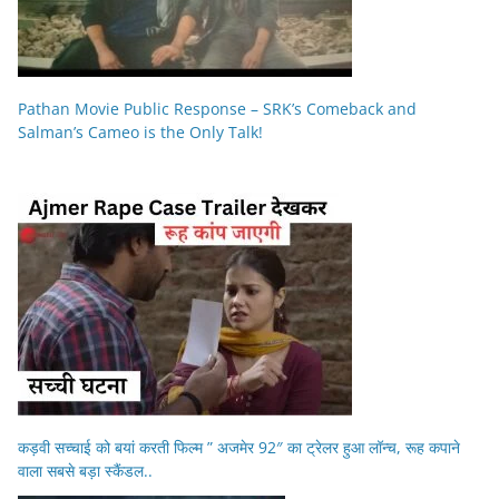
Pathan Movie Public Response – SRK’s Comeback and
Salman’s Cameo is the Only Talk!
कड़वी सच्चाई को बयां करती फिल्म ” अजमेर 92″ का ट्रेलर हुआ लॉन्च, रूह कपाने
वाला सबसे बड़ा स्कैंडल..