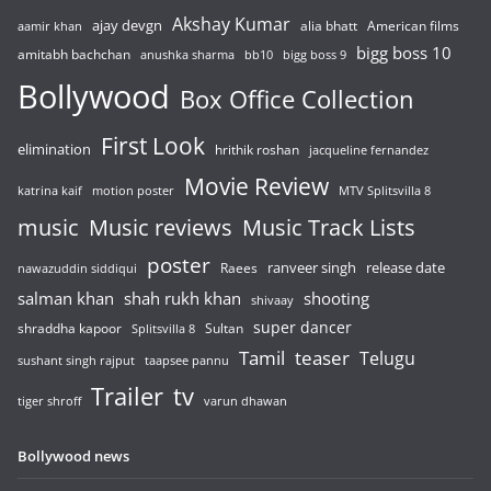
Akshay Kumar
ajay devgn
alia bhatt
American films
aamir khan
bigg boss 10
amitabh bachchan
anushka sharma
bb10
bigg boss 9
Bollywood
Box Office Collection
First Look
elimination
hrithik roshan
jacqueline fernandez
Movie Review
katrina kaif
motion poster
MTV Splitsvilla 8
music
Music reviews
Music Track Lists
poster
release date
Raees
ranveer singh
nawazuddin siddiqui
salman khan
shah rukh khan
shooting
shivaay
super dancer
shraddha kapoor
Sultan
Splitsvilla 8
Tamil
teaser
Telugu
sushant singh rajput
taapsee pannu
Trailer
tv
tiger shroff
varun dhawan
Bollywood news