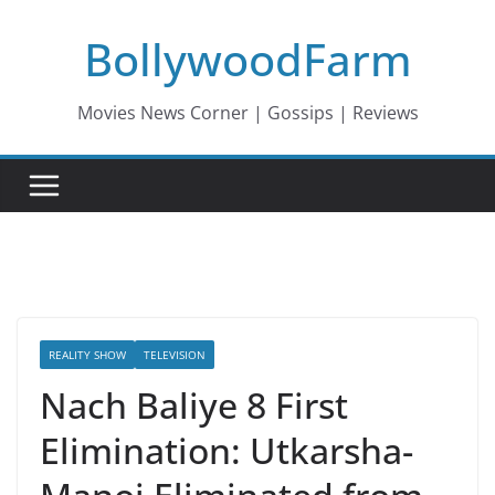
Skip
BollywoodFarm
to
content
Movies News Corner | Gossips | Reviews
REALITY SHOW
TELEVISION
Nach Baliye 8 First
Elimination: Utkarsha-