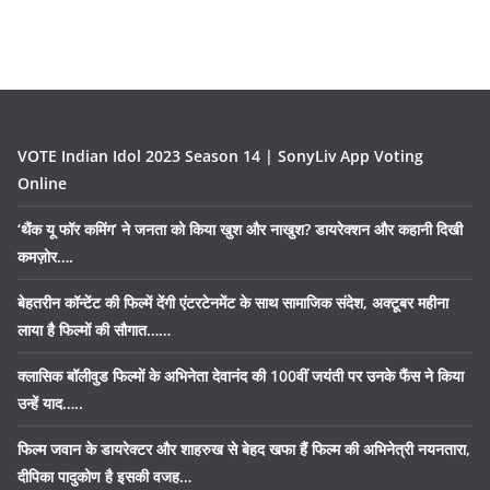
VOTE Indian Idol 2023 Season 14 | SonyLiv App Voting
Online
‘थैंक यू फॉर कमिंग’ ने जनता को किया खुश और नाखुश? डायरेक्शन और कहानी दिखी
कमज़ोर….
बेहतरीन कॉन्टेंट की फिल्में देंगी एंटरटेनमेंट के साथ सामाजिक संदेश, अक्टूबर महीना
लाया है फिल्मों की सौगात……
क्लासिक बॉलीवुड फिल्मों के अभिनेता देवानंद की 100वीं जयंती पर उनके फैंस ने किया
उन्हें याद…..
फिल्म जवान के डायरेक्टर और शाहरुख से बेहद खफा हैं फिल्म की अभिनेत्री नयनतारा,
दीपिका पादुकोण है इसकी वजह…