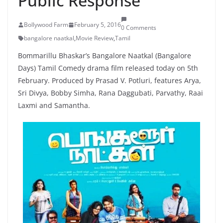
Public Response
Bollywood Farm
February 5, 2016
0 Comments
bangalore naatkal
,
Movie Review
,
Tamil
Bommarillu Bhaskar’s Bangalore Naatkal (Bangalore
Days) Tamil Comedy drama film released today on 5th
February. Produced by Prasad V. Potluri, features Arya,
Sri Divya, Bobby Simha, Rana Daggubati, Parvathy, Raai
Laxmi and Samantha.