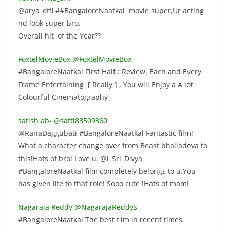
@arya_offl ##BangaloreNaatkal movie super,Ur acting
nd look super bro.
Overall hit of the Year??
FoxtelMovieBox ‏@FoxtelMovieBox
#BangaloreNaatkal First Half : Review, Each and Every
Frame Entertaining [ Really ] , You will Enjoy a A lot
Colourful Cinematography
satish ab- ‏@satti88509360
@RanaDaggubati #BangaloreNaatkal Fantastic film!
What a character change over from Beast bhalladeva to
this!Hats of bro! Love u. @i_Sri_Divya
#BangaloreNaatkal film completely belongs to u.You
has given life to that role! Sooo cute !Hats of mam!
Nagaraja Reddy ‏@NagarajaReddyS
#BangaloreNaatkal The best film in recent times.