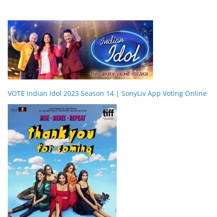
VOTE Indian Idol 2023 Season 14 | SonyLiv App Voting Online