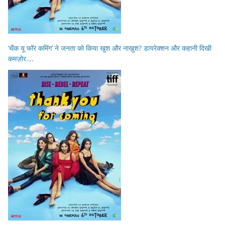
‘थैंक यू फॉर कमिंग’ ने जनता को किया खुश और नाखुश? डायरेक्शन और कहानी दिखी
कमज़ोर….