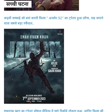
कड़वी सच्चाई को बयां करती फिल्म ” अजमेर 92″ का ट्रेलर हुआ लॉन्च, रूह कपाने
वाला सबसे बड़ा स्कैंडल..
शाहरुख खान का ट्रेलर सोशल मीडिया में सारे रिकॉर्ड तोड़ता हुआ, जानिए फिल्म की