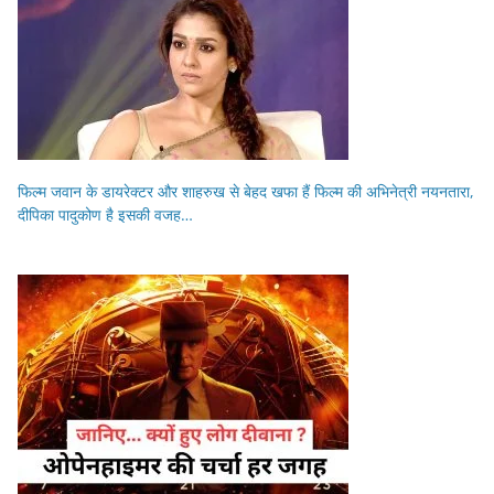
फिल्म जवान के डायरेक्टर और शाहरुख से बेहद खफा हैं फिल्म की अभिनेत्री नयनतारा,
दीपिका पादुकोण है इसकी वजह…