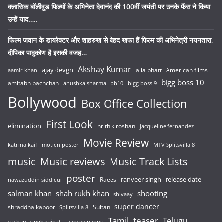
क्लासिक बॉलीवुड फिल्मों के अभिनेता देवानंद की 100वीं जयंती पर उनके फैंस ने किया
उन्हें याद…..
फिल्म जवान के डायरेक्टर और शाहरुख से बेहद खफा हैं फिल्म की अभिनेत्री नयनतारा,
दीपिका पादुकोण है इसकी वजह…
Akshay Kumar
ajay devgn
alia bhatt
American films
aamir khan
bigg boss 10
amitabh bachchan
anushka sharma
bb10
bigg boss 9
Bollywood
Box Office Collection
First Look
elimination
hrithik roshan
jacqueline fernandez
Movie Review
katrina kaif
motion poster
MTV Splitsvilla 8
music
Music reviews
Music Track Lists
poster
release date
Raees
ranveer singh
nawazuddin siddiqui
salman khan
shah rukh khan
shooting
shivaay
super dancer
shraddha kapoor
Sultan
Splitsvilla 8
Tamil
teaser
Telugu
sushant singh rajput
taapsee pannu