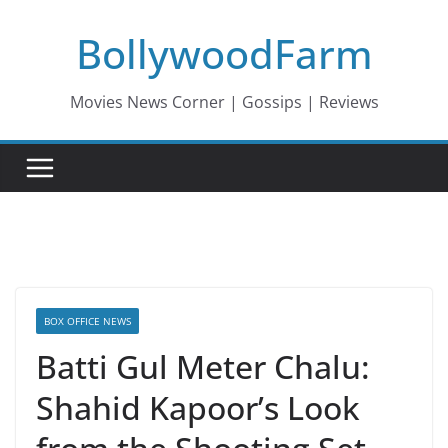
Skip
BollywoodFarm
to
content
Movies News Corner | Gossips | Reviews
BOX OFFICE NEWS
Batti Gul Meter Chalu:
Shahid Kapoor’s Look