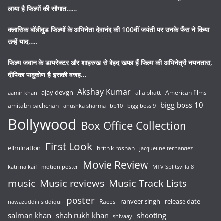
लाया है फिल्मों की सौगात……
क्लासिक बॉलीवुड फिल्मों के अभिनेता देवानंद की 100वीं जयंती पर उनके फैंस ने किया
उन्हें याद…..
फिल्म जवान के डायरेक्टर और शाहरुख से बेहद खफा हैं फिल्म की अभिनेत्री नयनतारा,
दीपिका पादुकोण है इसकी वजह…
Akshay Kumar
ajay devgn
alia bhatt
American films
aamir khan
bigg boss 10
amitabh bachchan
anushka sharma
bb10
bigg boss 9
Bollywood
Box Office Collection
First Look
elimination
hrithik roshan
jacqueline fernandez
Movie Review
katrina kaif
motion poster
MTV Splitsvilla 8
music
Music reviews
Music Track Lists
poster
release date
Raees
ranveer singh
nawazuddin siddiqui
salman khan
shah rukh khan
shooting
shivaay