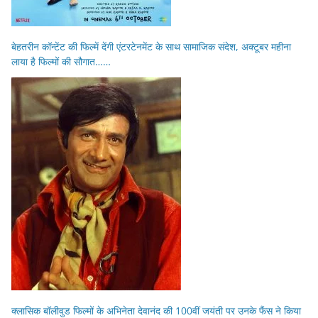
बेहतरीन कॉन्टेंट की फिल्में देंगी एंटरटेनमेंट के साथ सामाजिक संदेश, अक्टूबर महीना
लाया है फिल्मों की सौगात……
क्लासिक बॉलीवुड फिल्मों के अभिनेता देवानंद की 100वीं जयंती पर उनके फैंस ने किया