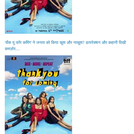
‘थैंक यू फॉर कमिंग’ ने जनता को किया खुश और नाखुश? डायरेक्शन और कहानी दिखी
कमज़ोर….