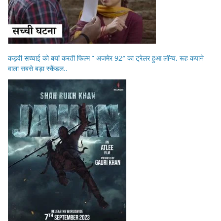
कड़वी सच्चाई को बयां करती फिल्म ” अजमेर 92″ का ट्रेलर हुआ लॉन्च, रूह कपाने
वाला सबसे बड़ा स्कैंडल..