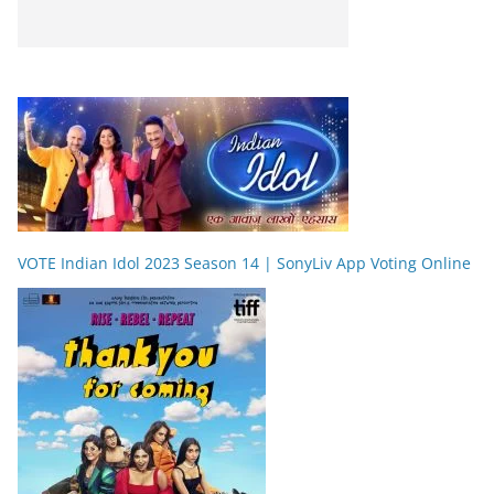
VOTE Indian Idol 2023 Season 14 | SonyLiv App Voting Online