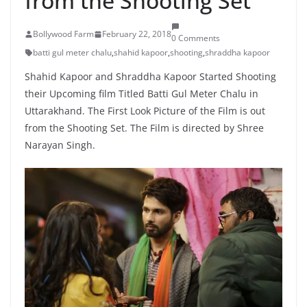
from the Shooting Set
Bollywood Farm
February 22, 2018
0 Comments
batti gul meter chalu
,
shahid kapoor
,
shooting
,
shraddha kapoor
Shahid Kapoor and Shraddha Kapoor Started Shooting
their Upcoming film Titled Batti Gul Meter Chalu in
Uttarakhand. The First Look Picture of the Film is out
from the Shooting Set. The Film is directed by Shree
Narayan Singh.