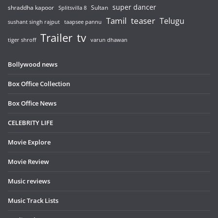
super dancer
shraddha kapoor
Sultan
Splitsvilla 8
Tamil
teaser
Telugu
sushant singh rajput
taapsee pannu
Trailer
tv
tiger shroff
varun dhawan
Bollywood news
Box Office Collection
Box Office News
CELEBRITY LIFE
Movie Explore
Movie Review
Music reviews
Music Track Lists