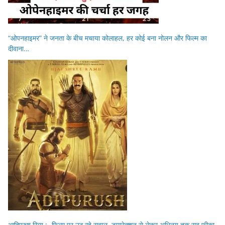
“ओपनहाइमर” ने जनता के बीच मचाया कोलाहल, हर कोई बना नोलन और फिल्म का
दीवाना…
आदिपुरुष रिव्यु :- फिल्म पर उठ रहे सवाल ,डायरेक्शन से लेकर अभिनय तक सब फीका