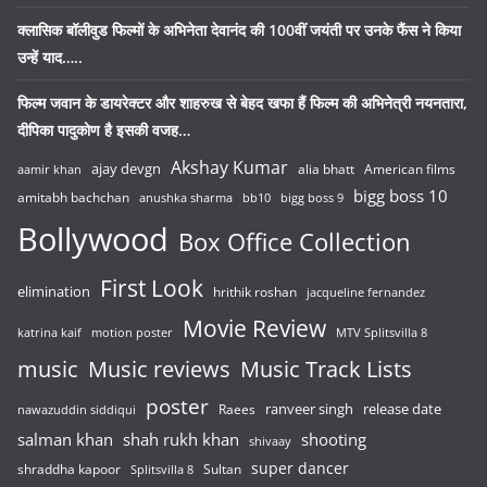
क्लासिक बॉलीवुड फिल्मों के अभिनेता देवानंद की 100वीं जयंती पर उनके फैंस ने किया
उन्हें याद…..
फिल्म जवान के डायरेक्टर और शाहरुख से बेहद खफा हैं फिल्म की अभिनेत्री नयनतारा,
दीपिका पादुकोण है इसकी वजह…
Akshay Kumar
ajay devgn
alia bhatt
American films
aamir khan
bigg boss 10
amitabh bachchan
anushka sharma
bb10
bigg boss 9
Bollywood
Box Office Collection
First Look
elimination
hrithik roshan
jacqueline fernandez
Movie Review
katrina kaif
motion poster
MTV Splitsvilla 8
music
Music reviews
Music Track Lists
poster
release date
Raees
ranveer singh
nawazuddin siddiqui
salman khan
shah rukh khan
shooting
shivaay
super dancer
shraddha kapoor
Sultan
Splitsvilla 8