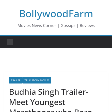
Skip
BollywoodFarm
to
content
Movies News Corner | Gossips | Reviews
TRAILER
TRUE STORY MOVIES
Budhia Singh Trailer-
Meet Youngest