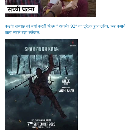
कड़वी सच्चाई को बयां करती फिल्म ” अजमेर 92″ का ट्रेलर हुआ लॉन्च, रूह कपाने
वाला सबसे बड़ा स्कैंडल..