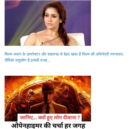
फिल्म जवान के डायरेक्टर और शाहरुख से बेहद खफा हैं फिल्म की अभिनेत्री नयनतारा,
दीपिका पादुकोण है इसकी वजह…