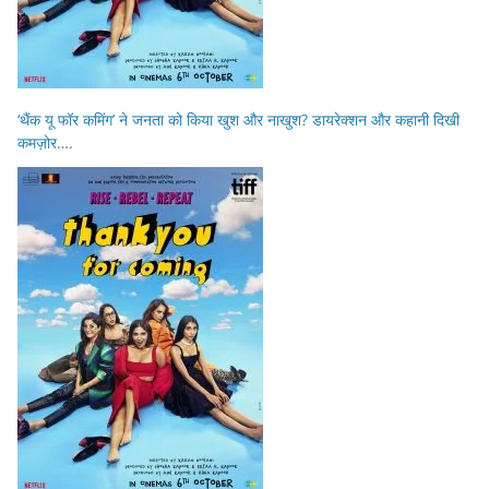
‘थैंक यू फॉर कमिंग’ ने जनता को किया खुश और नाखुश? डायरेक्शन और कहानी दिखी
कमज़ोर….