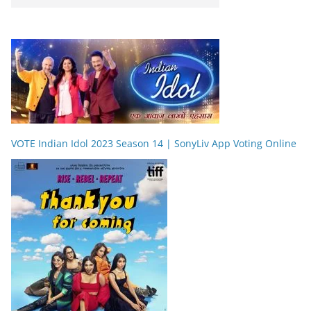
VOTE Indian Idol 2023 Season 14 | SonyLiv App Voting Online