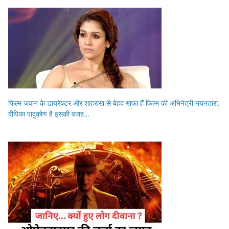
फिल्म जवान के डायरेक्टर और शाहरुख से बेहद खफा हैं फिल्म की अभिनेत्री नयनतारा,
दीपिका पादुकोण है इसकी वजह…