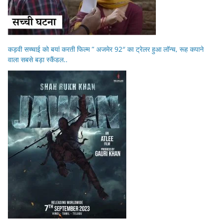
कड़वी सच्चाई को बयां करती फिल्म ” अजमेर 92″ का ट्रेलर हुआ लॉन्च, रूह कपाने
वाला सबसे बड़ा स्कैंडल..