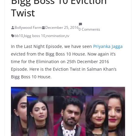
Bigg Boss 10 Eviction
Twist
Bollywood Farm
December 25, 2016
0 Comments
bb10
,
bigg boss 10
,
nomination
,
tv
In the Last Night Episode, we have seen
Priyanka Jagga
evicted from the Bigg Boss 10 House. Now again it’s
time for the Elimination on 25th December 2016
Episode. Here is the Eviction Twist in Salman Khan’s
Bigg Boss 10 House.