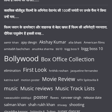
क्लासिक बॉलीवुड फिल्मों के अभिनेता देवानंद की 100वीं जयंती पर उनके फैंस ने किया
उन्हें याद…..
फिल्म जवान के डायरेक्टर और शाहरुख से बेहद खफा हैं फिल्म की अभिनेत्री नयनतारा,
दीपिका पादुकोण है इसकी वजह…
Akshay Kumar
ajay devgn
alia bhatt
American films
aamir khan
bigg boss 10
amitabh bachchan
anushka sharma
bb10
bigg boss 9
Bollywood
Box Office Collection
First Look
elimination
hrithik roshan
jacqueline fernandez
Movie Review
katrina kaif
motion poster
MTV Splitsvilla 8
music
Music reviews
Music Track Lists
poster
release date
Raees
ranveer singh
nawazuddin siddiqui
salman khan
shah rukh khan
shooting
shivaay
super dancer
shraddha kapoor
Sultan
Splitsvilla 8