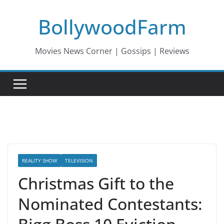
Skip
BollywoodFarm
to
content
Movies News Corner | Gossips | Reviews
REALITY SHOW
TELEVISION
Christmas Gift to the
Nominated Contestants: