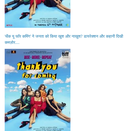
‘थैंक यू फॉर कमिंग’ ने जनता को किया खुश और नाखुश? डायरेक्शन और कहानी दिखी
कमज़ोर….