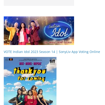
VOTE Indian Idol 2023 Season 14 | SonyLiv App Voting Online