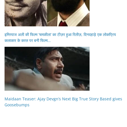
इम्तियाज अली की फिल्म ‘चमकीला’ का टीज़र हुआ रिलीज़, दिनदहाड़े एक लोकप्रिय
कलाकार के कत्ल पर बनी फिल्म…
Maidaan Teaser: Ajay Devgn’s Next Big True Story Based gives
Goosebumps