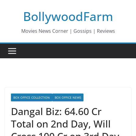
Skip
BollywoodFarm
to
content
Movies News Corner | Gossips | Reviews
BOX OFFICE COLLECTION
BOX OFFICE NEWS
Dangal Biz: 64.60 Cr
Total on 2nd Day, Will