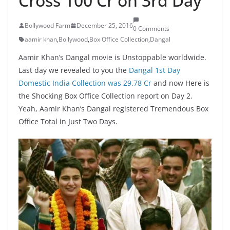
Cross 100 Cr on 3rd Day
Bollywood Farm
December 25, 2016
0 Comments
aamir khan
,
Bollywood
,
Box Office Collection
,
Dangal
Aamir Khan’s Dangal movie is Unstoppable worldwide.
Last day we revealed to you the
Dangal 1st Day
Domestic India Collection was 29.78 Cr
and now Here is
the Shocking Box Office Collection report on Day 2.
Yeah, Aamir Khan’s Dangal registered Tremendous Box
Office Total in Just Two Days.