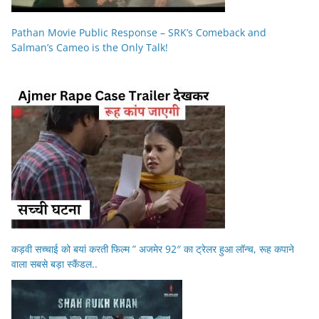
Pathan Movie Public Response – SRK’s Comeback and
Salman’s Cameo is the Only Talk!
कड़वी सच्चाई को बयां करती फिल्म ” अजमेर 92″ का ट्रेलर हुआ लॉन्च, रूह कपाने
वाला सबसे बड़ा स्कैंडल..