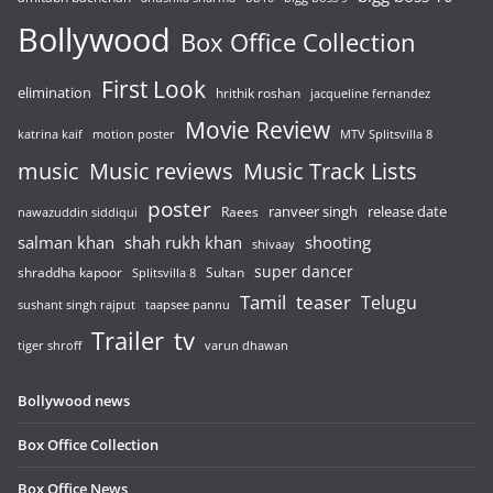
Bollywood
Box Office Collection
First Look
elimination
hrithik roshan
jacqueline fernandez
Movie Review
katrina kaif
motion poster
MTV Splitsvilla 8
music
Music reviews
Music Track Lists
poster
release date
Raees
ranveer singh
nawazuddin siddiqui
salman khan
shah rukh khan
shooting
shivaay
super dancer
shraddha kapoor
Sultan
Splitsvilla 8
Tamil
teaser
Telugu
sushant singh rajput
taapsee pannu
Trailer
tv
tiger shroff
varun dhawan
Bollywood news
Box Office Collection
Box Office News