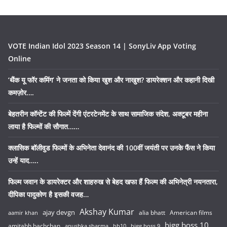
VOTE Indian Idol 2023 Season 14 | SonyLiv App Voting
Online
‘थैंक यू फॉर कमिंग’ ने जनता को किया खुश और नाखुश? डायरेक्शन और कहानी दिखी
कमज़ोर….
बेहतरीन कॉन्टेंट की फिल्में देंगी एंटरटेनमेंट के साथ सामाजिक संदेश, अक्टूबर महीना
लाया है फिल्मों की सौगात……
क्लासिक बॉलीवुड फिल्मों के अभिनेता देवानंद की 100वीं जयंती पर उनके फैंस ने किया
उन्हें याद…..
फिल्म जवान के डायरेक्टर और शाहरुख से बेहद खफा हैं फिल्म की अभिनेत्री नयनतारा,
दीपिका पादुकोण है इसकी वजह…
Akshay Kumar
ajay devgn
alia bhatt
American films
aamir khan
bigg boss 10
amitabh bachchan
anushka sharma
bb10
bigg boss 9