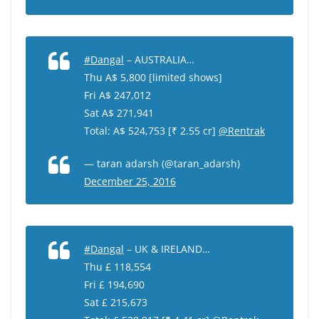
#Dangal
– AUSTRALIA…
Thu A$ 5,800 [limited shows]
Fri A$ 247,012
Sat A$ 271,941
Total: A$ 524,753 [₹ 2.55 cr]
@Rentrak
— taran adarsh (@taran_adarsh)
December 25, 2016
#Dangal
– UK & IRELAND…
Thu £ 118,554
Fri £ 194,690
Sat £ 215,673