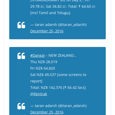
29.78 cr, Sat 34.82 cr. Total: ₹ 64.60 cr.
[incl Tamil and Telugu].
— taran adarsh (@taran_adarsh)
December 25, 2016
#Dangal
– NEW ZEALAND…
Thu NZ$ 28,019
Fri NZ$ 64,820
Sat NZ$ 49,537 [some screens to
report]
Total: NZ$ 142,376 [₹ 66.42 lacs]
@Rentrak
— taran adarsh (@taran_adarsh)
December 25, 2016