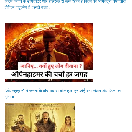
फिल्म जवान के डायरेक्टर और शाहरुख से बेहद खफा हैं फिल्म की अभिनेत्री नयनतारा,
दीपिका पादुकोण है इसकी वजह…
“ओपनहाइमर” ने जनता के बीच मचाया कोलाहल, हर कोई बना नोलन और फिल्म का
दीवाना…