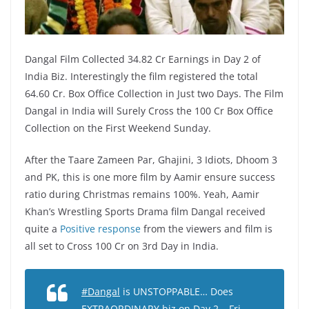
Dangal Film Collected 34.82 Cr Earnings in Day 2 of
India Biz. Interestingly the film registered the total
64.60 Cr. Box Office Collection in Just two Days. The Film
Dangal in India will Surely Cross the 100 Cr Box Office
Collection on the First Weekend Sunday.
After the Taare Zameen Par, Ghajini, 3 Idiots, Dhoom 3
and PK, this is one more film by Aamir ensure success
ratio during Christmas remains 100%. Yeah, Aamir
Khan’s Wrestling Sports Drama film Dangal received
quite a
Positive response
from the viewers and film is
all set to Cross 100 Cr on 3rd Day in India.
#Dangal
is UNSTOPPABLE… Does
EXTRAORDINARY biz on Day 2… Fri