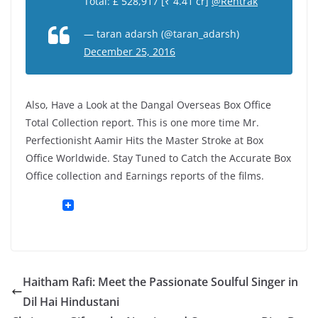
Total: £ 528,917 [₹ 4.41 cr]
@Rentrak
— taran adarsh (@taran_adarsh)
December 25, 2016
Also, Have a Look at the Dangal Overseas Box Office
Total Collection report. This is one more time Mr.
Perfectionisht Aamir Hits the Master Stroke at Box
Office Worldwide. Stay Tuned to Catch the Accurate Box
Office collection and Earnings reports of the films.
Haitham Rafi: Meet the Passionate Soulful Singer in
Dil Hai Hindustani