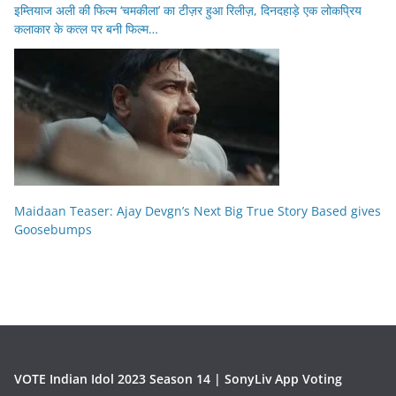
इम्तियाज अली की फिल्म ‘चमकीला’ का टीज़र हुआ रिलीज़, दिनदहाड़े एक लोकप्रिय
कलाकार के कत्ल पर बनी फिल्म…
Maidaan Teaser: Ajay Devgn’s Next Big True Story Based gives
Goosebumps
VOTE Indian Idol 2023 Season 14 | SonyLiv App Voting