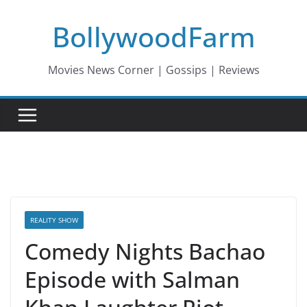
Skip
BollywoodFarm
to
content
Movies News Corner | Gossips | Reviews
REALITY SHOW
Comedy Nights Bachao
Episode with Salman