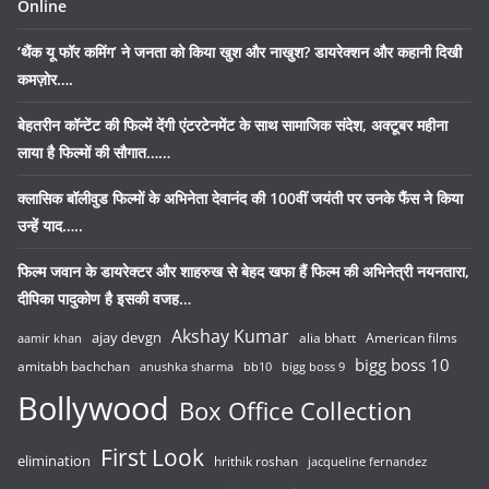
Online
‘थैंक यू फॉर कमिंग’ ने जनता को किया खुश और नाखुश? डायरेक्शन और कहानी दिखी
कमज़ोर….
बेहतरीन कॉन्टेंट की फिल्में देंगी एंटरटेनमेंट के साथ सामाजिक संदेश, अक्टूबर महीना
लाया है फिल्मों की सौगात……
क्लासिक बॉलीवुड फिल्मों के अभिनेता देवानंद की 100वीं जयंती पर उनके फैंस ने किया
उन्हें याद…..
फिल्म जवान के डायरेक्टर और शाहरुख से बेहद खफा हैं फिल्म की अभिनेत्री नयनतारा,
दीपिका पादुकोण है इसकी वजह…
Akshay Kumar
ajay devgn
alia bhatt
American films
aamir khan
bigg boss 10
amitabh bachchan
anushka sharma
bb10
bigg boss 9
Bollywood
Box Office Collection
First Look
elimination
hrithik roshan
jacqueline fernandez