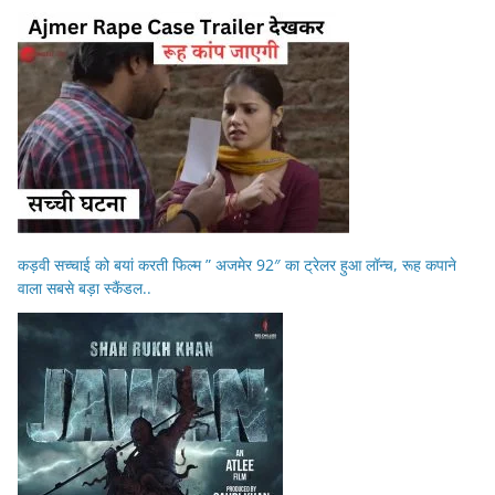
कड़वी सच्चाई को बयां करती फिल्म ” अजमेर 92″ का ट्रेलर हुआ लॉन्च, रूह कपाने
वाला सबसे बड़ा स्कैंडल..