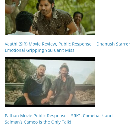
Vaathi (SIR) Movie Review, Public Response | Dhanush Starrer
Emotional Gripping You Can’t Miss!
Pathan Movie Public Response – SRK’s Comeback and
Salman’s Cameo is the Only Talk!