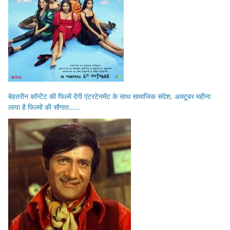
बेहतरीन कॉन्टेंट की फिल्में देंगी एंटरटेनमेंट के साथ सामाजिक संदेश, अक्टूबर महीना
लाया है फिल्मों की सौगात……