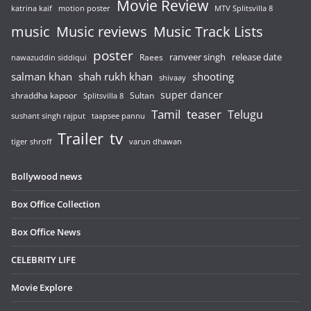
Movie Review
katrina kaif
motion poster
MTV Splitsvilla 8
music
Music reviews
Music Track Lists
poster
release date
Raees
ranveer singh
nawazuddin siddiqui
salman khan
shah rukh khan
shooting
shivaay
super dancer
shraddha kapoor
Sultan
Splitsvilla 8
Tamil
teaser
Telugu
sushant singh rajput
taapsee pannu
Trailer
tv
tiger shroff
varun dhawan
Bollywood news
Box Office Collection
Box Office News
CELEBRITY LIFE
Movie Explore