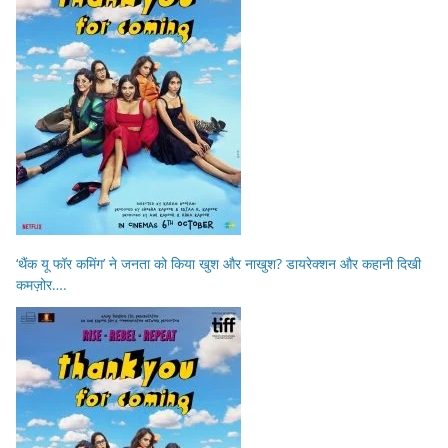
‘थैंक यू फॉर कमिंग’ ने जनता को किया खुश और नाखुश? डायरेक्शन और कहानी दिखी
कमज़ोर….