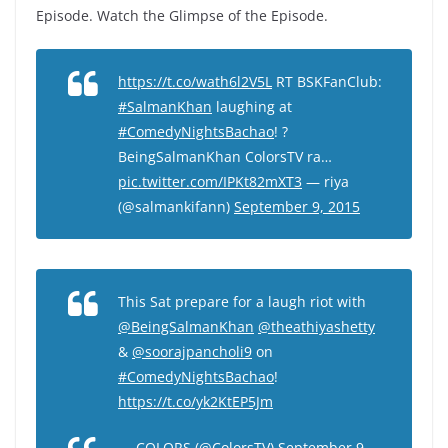
Episode. Watch the Glimpse of the Episode.
https://t.co/wath6l2V5L
RT BSKFanClub:
#SalmanKhan
laughing at
#ComedyNightsBachao
! ?
BeingSalmanKhan ColorsTV ra…
pic.twitter.com/IPKt82mXT3
— riya
(@salmankifann)
September 9, 2015
This Sat prepare for a laugh riot with
@BeingSalmanKhan
@theathiyashetty
&
@soorajpancholi9
on
#ComedyNightsBachao
!
https://t.co/yk2KtEP5Jm
— COLORS (@ColorsTV)
September 9,