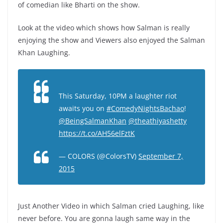
of comedian like Bharti on the show.
Look at the video which shows how Salman is really
enjoying the show and Viewers also enjoyed the Salman
Khan Laughing.
This Saturday, 10PM a laughter riot
awaits you on
#ComedyNightsBachao
!
@BeingSalmanKhan
@theathiyashetty
https://t.co/AH56elFztK
— COLORS (@ColorsTV)
September 7,
2015
Just Another Video in which Salman cried Laughing, like
never before. You are gonna laugh same way in the