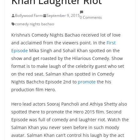
Khan Laughter Riot
Bollywood Farm
September 9, 2015
0 Comments
comedy nights bachao
Krishna’s Comedy Nights Bachao received lot of love
and acclaimed from the viewers point. In the
First
Episode
Mika Singh and Sohail Khan spotted on the
show and get roasted by the Hilarious Comedy. Show
format is to make laugh of the celebrity guest who set
on the red seat. Salman Khan spotted in Comedy
Nights Bachcho Episode 2nd to
promote
the his
production film Hero.
Hero lead actors Sooraj Pancholi and Athiya Shetty also
spotted there to promote the Hero 2015 film. Second
Episode was full of comedy and laughter riot. Watch the
Salman Khan you never seen before in such moody
avatar. Salman Khan can’t control his laugh by the act