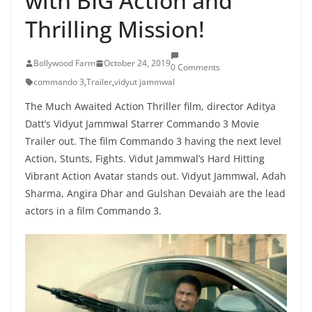
with BIG Action and
Thrilling Mission!
Bollywood Farm
October 24, 2019
0 Comments
commando 3
,
Trailer
,
vidyut jammwal
The Much Awaited Action Thriller film, director Aditya
Datt’s Vidyut Jammwal Starrer Commando 3 Movie
Trailer out. The film Commando 3 having the next level
Action, Stunts, Fights. Vidut Jammwal’s Hard Hitting
Vibrant Action Avatar stands out. Vidyut Jammwal, Adah
Sharma, Angira Dhar and Gulshan Devaiah are the lead
actors in a film Commando 3.