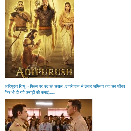
आदिपुरुष रिव्यु :- फिल्म पर उठ रहे सवाल ,डायरेक्शन से लेकर अभिनय तक सब फीका
फिर भी हो रही करोड़ों की कमाई……