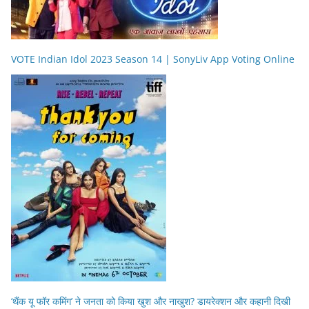
VOTE Indian Idol 2023 Season 14 | SonyLiv App Voting Online
‘थैंक यू फॉर कमिंग’ ने जनता को किया खुश और नाखुश? डायरेक्शन और कहानी दिखी