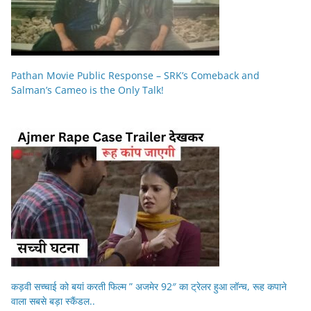
Pathan Movie Public Response – SRK’s Comeback and
Salman’s Cameo is the Only Talk!
कड़वी सच्चाई को बयां करती फिल्म ” अजमेर 92″ का ट्रेलर हुआ लॉन्च, रूह कपाने
वाला सबसे बड़ा स्कैंडल..