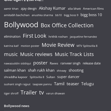
Akshay Kumar
ajay devgn
alia bhatt
American films
aamir khan
bigg boss 10
amitabh bachchan
anushka sharma
bb10
bigg boss 9
Bollywood
Box Office Collection
First Look
elimination
hrithik roshan
jacqueline fernandez
Movie Review
katrina kaif
motion poster
MTV Splitsvilla 8
music
Music reviews
Music Track Lists
poster
release date
Raees
ranveer singh
nawazuddin siddiqui
salman khan
shah rukh khan
shooting
shivaay
super dancer
shraddha kapoor
Sultan
Splitsvilla 8
Tamil
teaser
Telugu
sushant singh rajput
taapsee pannu
Trailer
tv
tiger shroff
varun dhawan
Bollywood news