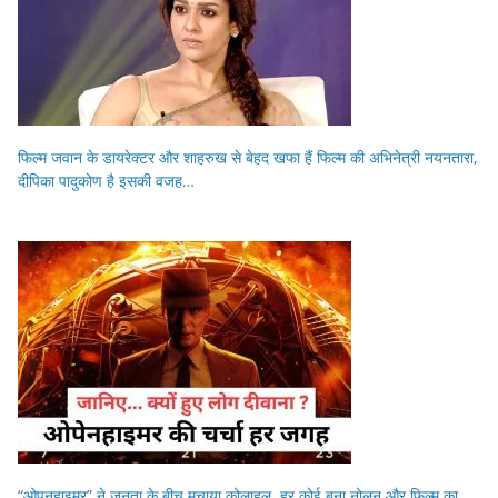
फिल्म जवान के डायरेक्टर और शाहरुख से बेहद खफा हैं फिल्म की अभिनेत्री नयनतारा,
दीपिका पादुकोण है इसकी वजह…
“ओपनहाइमर” ने जनता के बीच मचाया कोलाहल, हर कोई बना नोलन और फिल्म का