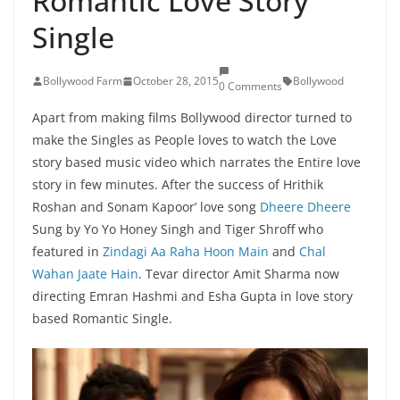
Romantic Love Story
Single
Bollywood Farm
October 28, 2015
Bollywood
0 Comments
Apart from making films Bollywood director turned to
make the Singles as People loves to watch the Love
story based music video which narrates the Entire love
story in few minutes. After the success of Hrithik
Roshan and Sonam Kapoor’ love song
Dheere Dheere
Sung by Yo Yo Honey Singh and Tiger Shroff who
featured in
Zindagi Aa Raha Hoon Main
and
Chal
Wahan Jaate Hain
. Tevar director Amit Sharma now
directing Emran Hashmi and Esha Gupta in love story
based Romantic Single.