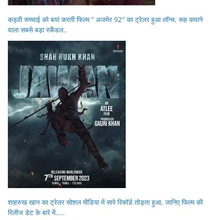
कड़वी सच्चाई को बयां करती फिल्म ” अजमेर 92″ का ट्रेलर हुआ लॉन्च, रूह कपाने
वाला सबसे बड़ा स्कैंडल..
शाहरुख खान का ट्रेलर सोशल मीडिया में सारे रिकॉर्ड तोड़ता हुआ, जानिए फिल्म की
रिलीज डेट के बारे में…..