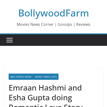
Skip
BollywoodFarm
to
content
Movies News Corner | Gossips | Reviews
BOX OFFICE NEWS
MUSIC TRACK LISTS
Emraan Hashmi and
Esha Gupta doing