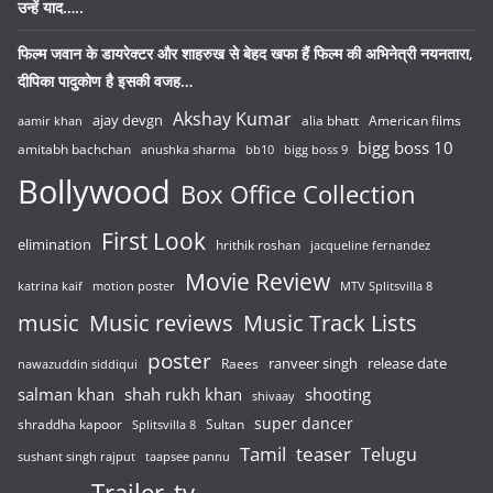
उन्हें याद…..
फिल्म जवान के डायरेक्टर और शाहरुख से बेहद खफा हैं फिल्म की अभिनेत्री नयनतारा,
दीपिका पादुकोण है इसकी वजह…
Akshay Kumar
ajay devgn
alia bhatt
American films
aamir khan
bigg boss 10
amitabh bachchan
anushka sharma
bb10
bigg boss 9
Bollywood
Box Office Collection
First Look
elimination
hrithik roshan
jacqueline fernandez
Movie Review
katrina kaif
motion poster
MTV Splitsvilla 8
music
Music reviews
Music Track Lists
poster
release date
Raees
ranveer singh
nawazuddin siddiqui
salman khan
shah rukh khan
shooting
shivaay
super dancer
shraddha kapoor
Sultan
Splitsvilla 8
Tamil
teaser
Telugu
sushant singh rajput
taapsee pannu
Trailer
tv