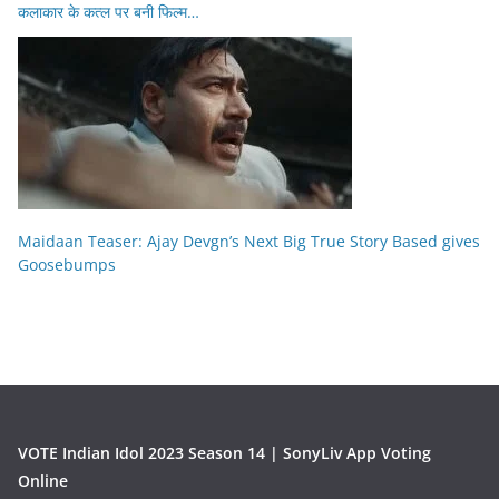
कलाकार के कत्ल पर बनी फिल्म…
Maidaan Teaser: Ajay Devgn’s Next Big True Story Based gives
Goosebumps
VOTE Indian Idol 2023 Season 14 | SonyLiv App Voting
Online