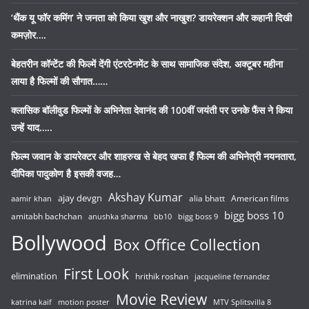
‘थैंक यू फॉर कमिंग’ ने जनता को किया खुश और नाखुश? डायरेक्शन और कहानी दिखी
कमज़ोर….
बेहतरीन कॉन्टेंट की फिल्में देंगी एंटरटेनमेंट के साथ सामाजिक संदेश, अक्टूबर महीना
लाया है फिल्मों की सौगात……
क्लासिक बॉलीवुड फिल्मों के अभिनेता देवानंद की 100वीं जयंती पर उनके फैंस ने किया
उन्हें याद…..
फिल्म जवान के डायरेक्टर और शाहरुख से बेहद खफा हैं फिल्म की अभिनेत्री नयनतारा,
दीपिका पादुकोण है इसकी वजह…
Akshay Kumar
ajay devgn
alia bhatt
American films
aamir khan
bigg boss 10
amitabh bachchan
anushka sharma
bb10
bigg boss 9
Bollywood
Box Office Collection
First Look
elimination
hrithik roshan
jacqueline fernandez
Movie Review
katrina kaif
motion poster
MTV Splitsvilla 8