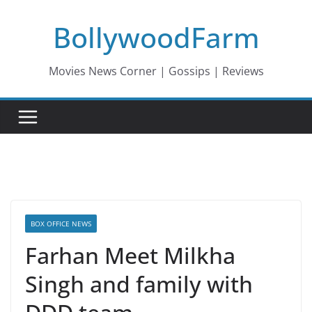
Skip
BollywoodFarm
to
content
Movies News Corner | Gossips | Reviews
BOX OFFICE NEWS
Farhan Meet Milkha
Singh and family with