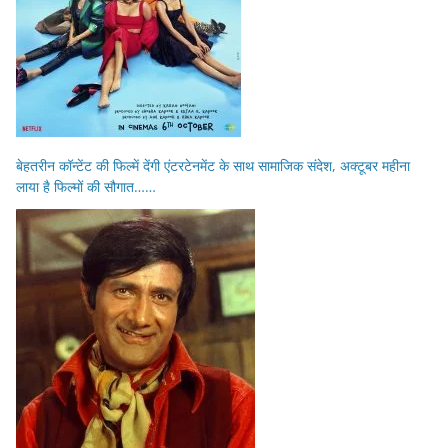
बेहतरीन कॉन्टेंट की फिल्में देंगी एंटरटेनमेंट के साथ सामाजिक संदेश, अक्टूबर महीना
लाया है फिल्मों की सौगात……