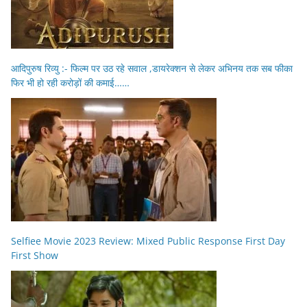
आदिपुरुष रिव्यु :- फिल्म पर उठ रहे सवाल ,डायरेक्शन से लेकर अभिनय तक सब फीका
फिर भी हो रही करोड़ों की कमाई……
Selfiee Movie 2023 Review: Mixed Public Response First Day
First Show