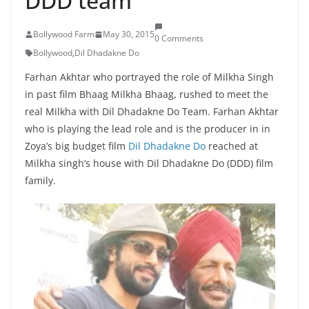
DDD team
Bollywood Farm
May 30, 2015
0 Comments
Bollywood
,
Dil Dhadakne Do
Farhan Akhtar who portrayed the role of Milkha Singh
in past film Bhaag Milkha Bhaag, rushed to meet the
real Milkha with Dil Dhadakne Do Team. Farhan Akhtar
who is playing the lead role and is the producer in in
Zoya’s big budget film
Dil Dhadakne Do
reached at
Milkha singh’s house with Dil Dhadakne Do (DDD) film
family.