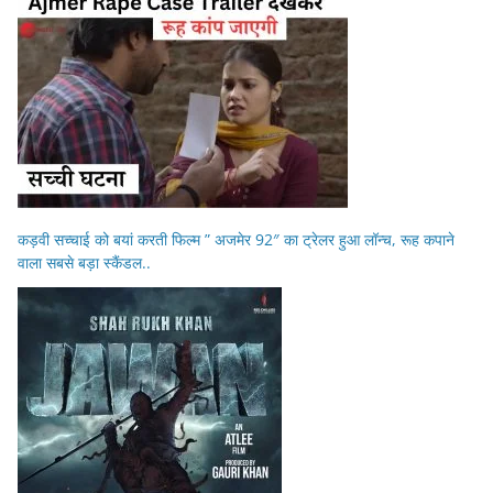
कड़वी सच्चाई को बयां करती फिल्म ” अजमेर 92″ का ट्रेलर हुआ लॉन्च, रूह कपाने
वाला सबसे बड़ा स्कैंडल..