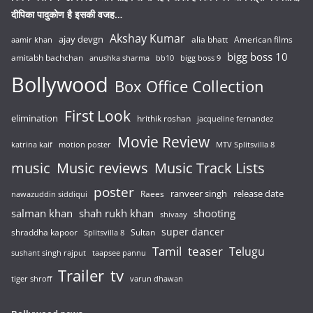
दीपिका पादुकोण है इसकी वजह…
Akshay Kumar
ajay devgn
alia bhatt
American films
aamir khan
bigg boss 10
amitabh bachchan
anushka sharma
bb10
bigg boss 9
Bollywood
Box Office Collection
First Look
elimination
hrithik roshan
jacqueline fernandez
Movie Review
katrina kaif
motion poster
MTV Splitsvilla 8
music
Music reviews
Music Track Lists
poster
release date
Raees
ranveer singh
nawazuddin siddiqui
salman khan
shah rukh khan
shooting
shivaay
super dancer
shraddha kapoor
Sultan
Splitsvilla 8
Tamil
teaser
Telugu
sushant singh rajput
taapsee pannu
Trailer
tv
tiger shroff
varun dhawan