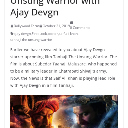
Unsung Warrior with
Ajay Devgn
Bollywood Farm
October 21, 2019
0 Comments
ajay devgn
,
First Look
,
poster
,
saif ali khan
,
tanhaji the unsung warrior
Earlier we have revealed to you about Ajay Devgn
starrer upcoming film Tanhaji The Unsung Warrior. The
film is about Subedar Taanaji Malusare, who happened
to be a military leader in Chatrapati Shivaji’s army.
Now, the News is that Saif Ali Khan is playing lead role
with Ajay Devgn in a film Tanhaji.