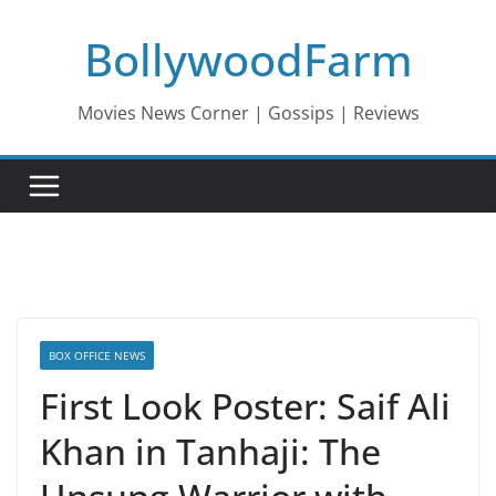
Skip
BollywoodFarm
to
content
Movies News Corner | Gossips | Reviews
BOX OFFICE NEWS
First Look Poster: Saif Ali
Khan in Tanhaji: The