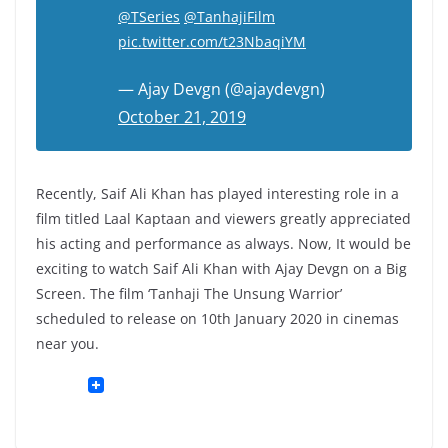
@TSeries
@TanhajiFilm
pic.twitter.com/t23NbaqiYM
— Ajay Devgn (@ajaydevgn)
October 21, 2019
Recently, Saif Ali Khan has played interesting role in a
film titled Laal Kaptaan and viewers greatly appreciated
his acting and performance as always. Now, It would be
exciting to watch Saif Ali Khan with Ajay Devgn on a Big
Screen. The film ‘Tanhaji The Unsung Warrior’
scheduled to release on 10th January 2020 in cinemas
near you.