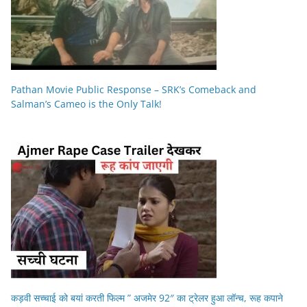
Pathan Movie Public Response – SRK’s Comeback and
Salman’s Cameo is the Only Talk!
कड़वी सच्चाई को बयां करती फिल्म ” अजमेर 92″ का ट्रेलर हुआ लॉन्च, रूह कपाने