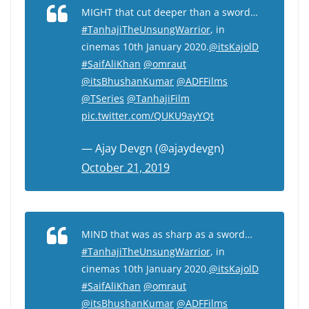
MIGHT that cut deeper than a sword…
#TanhajiTheUnsungWarrior
, in
cinemas 10th January 2020.
@itsKajolD
#SaifAliKhan
@omraut
@itsBhushanKumar
@ADFFilms
@TSeries
@TanhajiFilm
pic.twitter.com/QUKU9ayYQt
— Ajay Devgn (@ajaydevgn)
October 21, 2019
MIND that was as sharp as a sword…
#TanhajiTheUnsungWarrior
, in
cinemas 10th January 2020.
@itsKajolD
#SaifAliKhan
@omraut
@itsBhushanKumar
@ADFFilms