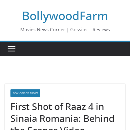
Skip
BollywoodFarm
to
content
Movies News Corner | Gossips | Reviews
BOX OFFICE NEWS
First Shot of Raaz 4 in
Sinaia Romania: Behind