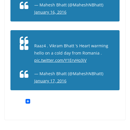
— Mahesh Bhatt (@MaheshNBhatt)
January 16, 2016
Raaz4 . Vikram Bhatt ‘s Heart warming
hello on a cold day from Romania .
pic.twitter.com/Y1ErvHo3jV
— Mahesh Bhatt (@MaheshNBhatt)
January 17, 2016