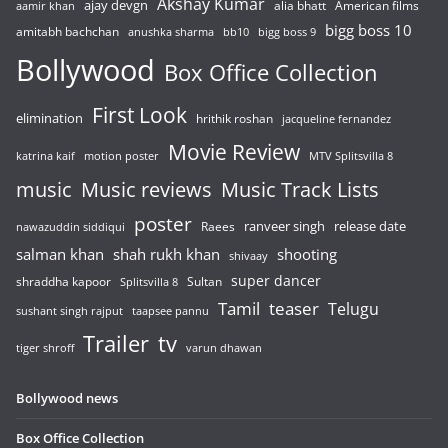
Akshay Kumar
ajay devgn
alia bhatt
American films
aamir khan
bigg boss 10
amitabh bachchan
anushka sharma
bb10
bigg boss 9
Bollywood
Box Office Collection
First Look
elimination
hrithik roshan
jacqueline fernandez
Movie Review
katrina kaif
motion poster
MTV Splitsvilla 8
music
Music reviews
Music Track Lists
poster
release date
Raees
ranveer singh
nawazuddin siddiqui
salman khan
shah rukh khan
shooting
shivaay
super dancer
shraddha kapoor
Sultan
Splitsvilla 8
Tamil
teaser
Telugu
sushant singh rajput
taapsee pannu
Trailer
tv
tiger shroff
varun dhawan
Bollywood news
Box Office Collection