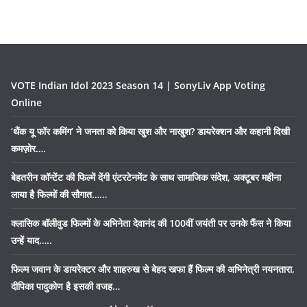
VOTE Indian Idol 2023 Season 14 | SonyLiv App Voting
Online
‘थैंक यू फॉर कमिंग’ ने जनता को किया खुश और नाखुश? डायरेक्शन और कहानी दिखी
कमज़ोर….
बेहतरीन कॉन्टेंट की फिल्में देंगी एंटरटेनमेंट के साथ सामाजिक संदेश, अक्टूबर महीना
लाया है फिल्मों की सौगात……
क्लासिक बॉलीवुड फिल्मों के अभिनेता देवानंद की 100वीं जयंती पर उनके फैंस ने किया
उन्हें याद…..
फिल्म जवान के डायरेक्टर और शाहरुख से बेहद खफा हैं फिल्म की अभिनेत्री नयनतारा,
दीपिका पादुकोण है इसकी वजह…