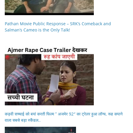
Pathan Movie Public Response – SRK’s Comeback and
Salman’s Cameo is the Only Talk!
कड़वी सच्चाई को बयां करती फिल्म ” अजमेर 92″ का ट्रेलर हुआ लॉन्च, रूह कपाने
वाला सबसे बड़ा स्कैंडल..