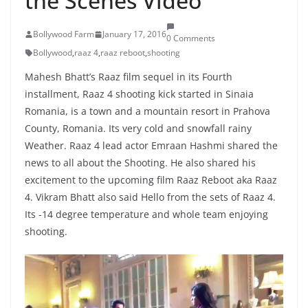
the Scenes Video
Bollywood Farm
January 17, 2016
0 Comments
Bollywood
,
raaz 4
,
raaz reboot
,
shooting
Mahesh Bhatt’s Raaz film sequel in its Fourth
installment, Raaz 4 shooting kick started in Sinaia
Romania, is a town and a mountain resort in Prahova
County, Romania. Its very cold and snowfall rainy
Weather. Raaz 4 lead actor Emraan Hashmi shared the
news to all about the Shooting. He also shared his
excitement to the upcoming film Raaz Reboot aka Raaz
4. Vikram Bhatt also said Hello from the sets of Raaz 4.
Its -14 degree temperature and whole team enjoying
shooting.