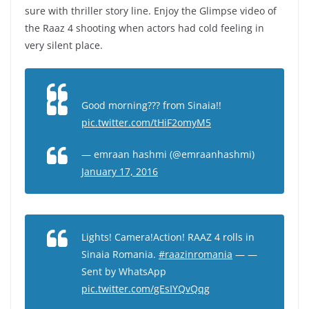
sure with thriller story line. Enjoy the Glimpse video of
the Raaz 4 shooting when actors had cold feeling in
very silent place.
Good morning??? from Sinaia!!
pic.twitter.com/tHiF2omyM5
— emraan hashmi (@emraanhashmi)
January 17, 2016
Lights! Camera!Action! RAAZ 4 rolls in
Sinaia Romania.
#raazinromania
— —
Sent by WhatsApp
pic.twitter.com/gEsIYQvQqg