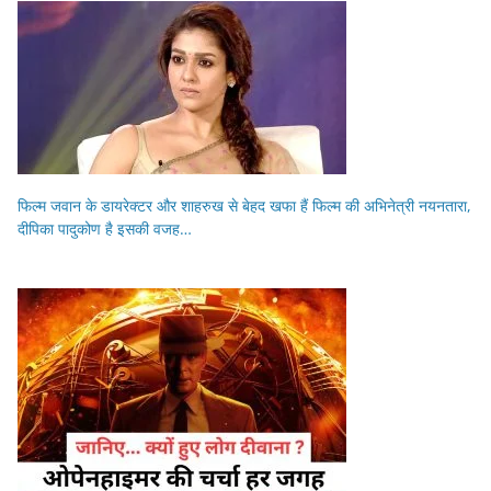
फिल्म जवान के डायरेक्टर और शाहरुख से बेहद खफा हैं फिल्म की अभिनेत्री नयनतारा,
दीपिका पादुकोण है इसकी वजह…