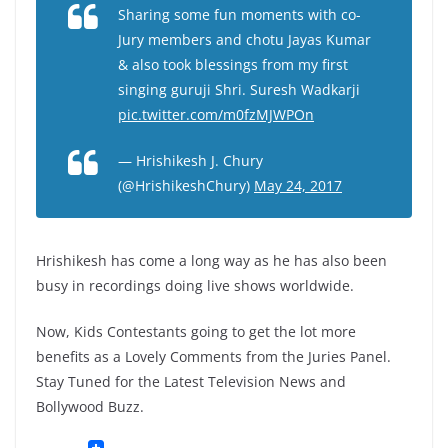
Sharing some fun moments with co-
Jury members and chotu Jayas Kumar
& also took blessings from my first
singing guruji Shri. Suresh Wadkarji
pic.twitter.com/m0fzMJWPOn
— Hrishikesh J. Chury
(@HrishikeshChury)
May 24, 2017
Hrishikesh has come a long way as he has also been
busy in recordings doing live shows worldwide.
Now, Kids Contestants going to get the lot more
benefits as a Lovely Comments from the Juries Panel.
Stay Tuned for the Latest Television News and
Bollywood Buzz.