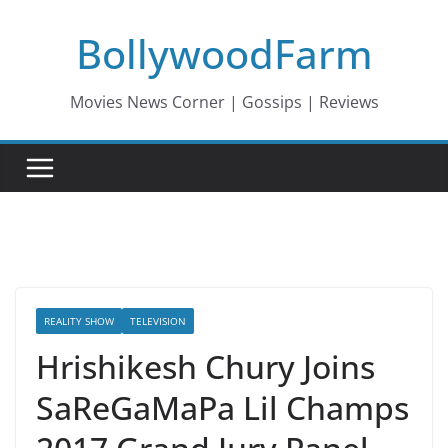
Skip
BollywoodFarm
to
content
Movies News Corner | Gossips | Reviews
REALITY SHOW
TELEVISION
Hrishikesh Chury Joins
SaReGaMaPa Lil Champs