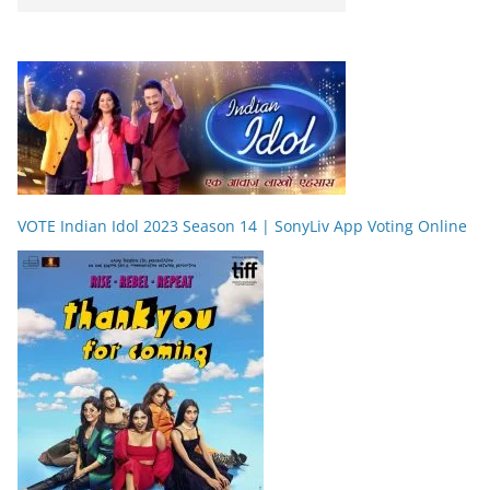
VOTE Indian Idol 2023 Season 14 | SonyLiv App Voting Online