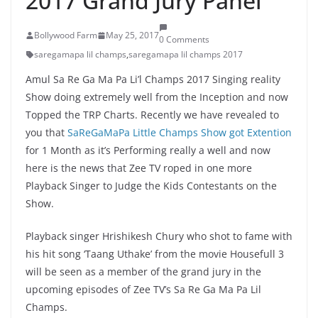
2017 Grand Jury Panel
Bollywood Farm
May 25, 2017
0 Comments
saregamapa lil champs
,
saregamapa lil champs 2017
Amul Sa Re Ga Ma Pa Li’l Champs 2017 Singing reality
Show doing extremely well from the Inception and now
Topped the TRP Charts. Recently we have revealed to
you that
SaReGaMaPa Little Champs Show got Extention
for 1 Month as it’s Performing really a well and now
here is the news that Zee TV roped in one more
Playback Singer to Judge the Kids Contestants on the
Show.
Playback singer Hrishikesh Chury who shot to fame with
his hit song ‘Taang Uthake’ from the movie Housefull 3
will be seen as a member of the grand jury in the
upcoming episodes of Zee TV’s Sa Re Ga Ma Pa Lil
Champs.