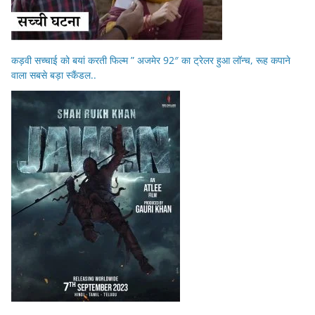
कड़वी सच्चाई को बयां करती फिल्म ” अजमेर 92″ का ट्रेलर हुआ लॉन्च, रूह कपाने
वाला सबसे बड़ा स्कैंडल..