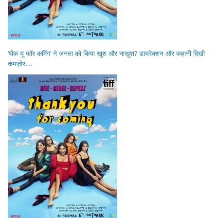
‘थैंक यू फॉर कमिंग’ ने जनता को किया खुश और नाखुश? डायरेक्शन और कहानी दिखी
कमज़ोर….