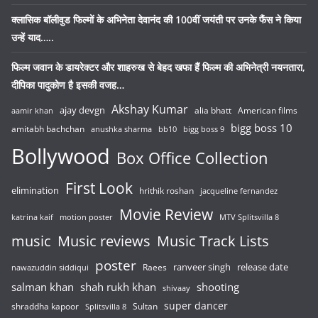
क्लासिक बॉलीवुड फिल्मों के अभिनेता देवानंद की 100वीं जयंती पर उनके फैंस ने किया
उन्हें याद…..
फिल्म जवान के डायरेक्टर और शाहरुख से बेहद खफा हैं फिल्म की अभिनेत्री नयनतारा,
दीपिका पादुकोण है इसकी वजह…
Akshay Kumar
ajay devgn
alia bhatt
American films
aamir khan
bigg boss 10
amitabh bachchan
anushka sharma
bb10
bigg boss 9
Bollywood
Box Office Collection
First Look
elimination
hrithik roshan
jacqueline fernandez
Movie Review
katrina kaif
motion poster
MTV Splitsvilla 8
music
Music reviews
Music Track Lists
poster
release date
Raees
ranveer singh
nawazuddin siddiqui
salman khan
shah rukh khan
shooting
shivaay
super dancer
shraddha kapoor
Sultan
Splitsvilla 8