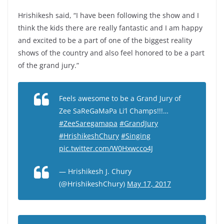
Hrishikesh said, “I have been following the show and I
think the kids there are really fantastic and I am happy
and excited to be a part of one of the biggest reality
shows of the country and also feel honored to be a part
of the grand jury.”
Feels awesome to be a Grand Jury of
Zee SaReGaMaPa Li’l Champs!!!…
#ZeeSaregamapa
#GrandJury
#HrishikeshChury
#Singing
pic.twitter.com/W0Hxwcco4J
— Hrishikesh J. Chury
(@HrishikeshChury)
May 17, 2017