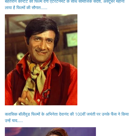
बेहतरीन कॉन्टेंट की फिल्में देंगी एंटरटेनमेंट के साथ सामाजिक संदेश, अक्टूबर महीना
लाया है फिल्मों की सौगात……
क्लासिक बॉलीवुड फिल्मों के अभिनेता देवानंद की 100वीं जयंती पर उनके फैंस ने किया
उन्हें याद…..