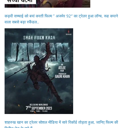
कड़वी सच्चाई को बयां करती फिल्म ” अजमेर 92″ का ट्रेलर हुआ लॉन्च, रूह कपाने
वाला सबसे बड़ा स्कैंडल..
शाहरुख खान का ट्रेलर सोशल मीडिया में सारे रिकॉर्ड तोड़ता हुआ, जानिए फिल्म की