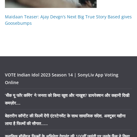
Maidaan Teaser: Ajay Devgn’s Next Big True Story Based gives
Goosebumps
VOTE Indian Idol 2023 Season 14 | SonyLiv App Voting
Online
‘थैंक यू फॉर कमिंग’ ने जनता को किया खुश और नाखुश? डायरेक्शन और कहानी दिखी
कमज़ोर….
बेहतरीन कॉन्टेंट की फिल्में देंगी एंटरटेनमेंट के साथ सामाजिक संदेश, अक्टूबर महीना
लाया है फिल्मों की सौगात……
क्लासिक बॉलीवुड फिल्मों के अभिनेता देवानंद की 100वीं जयंती पर उनके फैंस ने किया