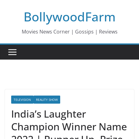
Skip
BollywoodFarm
to
content
Movies News Corner | Gossips | Reviews
TELEVISION
REALITY SHOW
India’s Laughter
Champion Winner Name