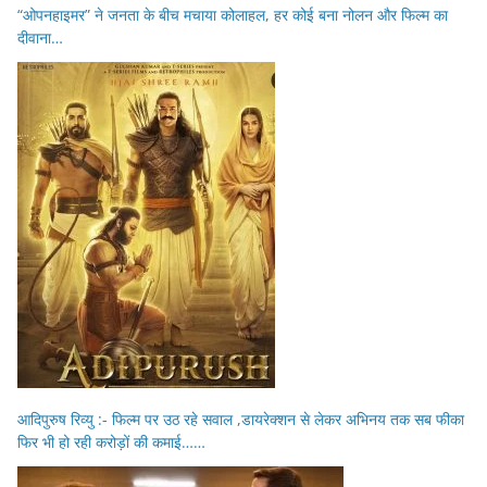
“ओपनहाइमर” ने जनता के बीच मचाया कोलाहल, हर कोई बना नोलन और फिल्म का
दीवाना…
आदिपुरुष रिव्यु :- फिल्म पर उठ रहे सवाल ,डायरेक्शन से लेकर अभिनय तक सब फीका
फिर भी हो रही करोड़ों की कमाई……