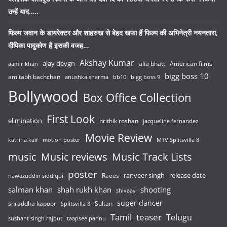
उन्हें याद…..
फिल्म जवान के डायरेक्टर और शाहरुख से बेहद खफा हैं फिल्म की अभिनेत्री नयनतारा,
दीपिका पादुकोण है इसकी वजह…
Akshay Kumar
ajay devgn
alia bhatt
American films
aamir khan
bigg boss 10
amitabh bachchan
anushka sharma
bb10
bigg boss 9
Bollywood
Box Office Collection
First Look
elimination
hrithik roshan
jacqueline fernandez
Movie Review
katrina kaif
motion poster
MTV Splitsvilla 8
music
Music reviews
Music Track Lists
poster
release date
Raees
ranveer singh
nawazuddin siddiqui
salman khan
shah rukh khan
shooting
shivaay
super dancer
shraddha kapoor
Sultan
Splitsvilla 8
Tamil
teaser
Telugu
sushant singh rajput
taapsee pannu