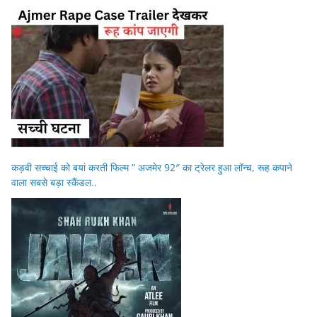
कड़वी सच्चाई को बयां करती फिल्म ” अजमेर 92″ का ट्रेलर हुआ लॉन्च, रूह कपाने
वाला सबसे बड़ा स्कैंडल..