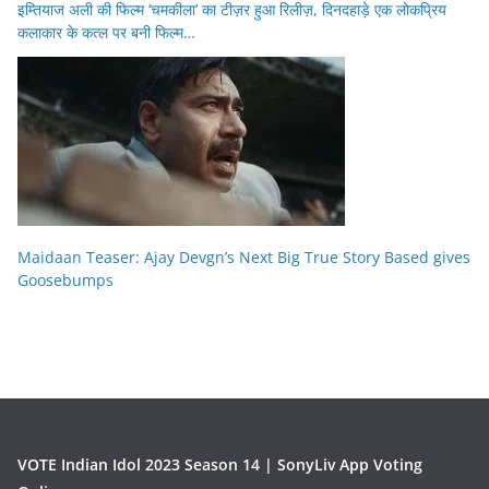
इम्तियाज अली की फिल्म ‘चमकीला’ का टीज़र हुआ रिलीज़, दिनदहाड़े एक लोकप्रिय
कलाकार के कत्ल पर बनी फिल्म…
Maidaan Teaser: Ajay Devgn’s Next Big True Story Based gives
Goosebumps
VOTE Indian Idol 2023 Season 14 | SonyLiv App Voting