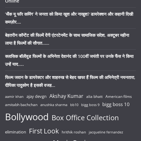
Online
‘थैंक यू फॉर कमिंग’ ने जनता को किया खुश और नाखुश? डायरेक्शन और कहानी दिखी
कमज़ोर….
बेहतरीन कॉन्टेंट की फिल्में देंगी एंटरटेनमेंट के साथ सामाजिक संदेश, अक्टूबर महीना
लाया है फिल्मों की सौगात……
क्लासिक बॉलीवुड फिल्मों के अभिनेता देवानंद की 100वीं जयंती पर उनके फैंस ने किया
उन्हें याद…..
फिल्म जवान के डायरेक्टर और शाहरुख से बेहद खफा हैं फिल्म की अभिनेत्री नयनतारा,
दीपिका पादुकोण है इसकी वजह…
Akshay Kumar
ajay devgn
alia bhatt
American films
aamir khan
bigg boss 10
amitabh bachchan
anushka sharma
bb10
bigg boss 9
Bollywood
Box Office Collection
First Look
elimination
hrithik roshan
jacqueline fernandez