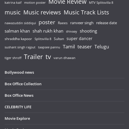
Movie Review
katrina kaif
motion poster
MTV Splitsvilla 8
music
Music reviews
Music Track Lists
poster
release date
Raees
ranveer singh
nawazuddin siddiqui
salman khan
shah rukh khan
shooting
shivaay
super dancer
shraddha kapoor
Sultan
Splitsvilla 8
Tamil
teaser
Telugu
sushant singh rajput
taapsee pannu
Trailer
tv
tiger shroff
varun dhawan
Bollywood news
Box Office Collection
Box Office News
CELEBRITY LIFE
Movie Explore