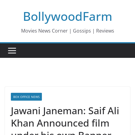
Skip
BollywoodFarm
to
content
Movies News Corner | Gossips | Reviews
BOX OFFICE NEWS
Jawani Janeman: Saif Ali
Khan Announced film