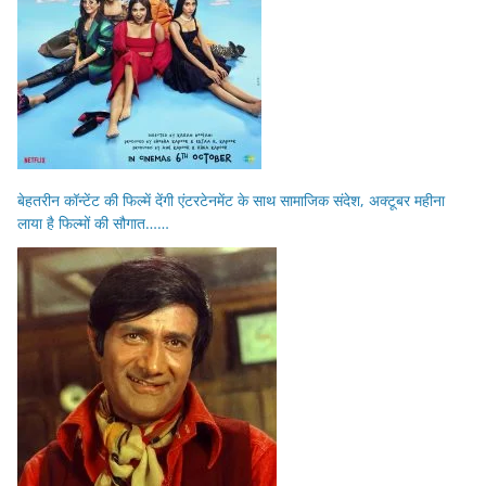
बेहतरीन कॉन्टेंट की फिल्में देंगी एंटरटेनमेंट के साथ सामाजिक संदेश, अक्टूबर महीना
लाया है फिल्मों की सौगात……