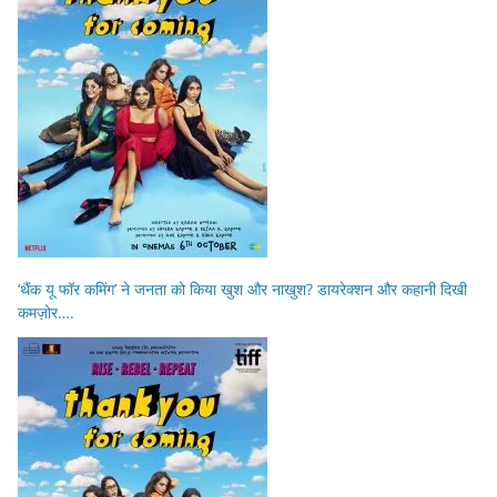
‘थैंक यू फॉर कमिंग’ ने जनता को किया खुश और नाखुश? डायरेक्शन और कहानी दिखी
कमज़ोर….