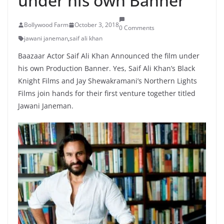
under his own Banner
Bollywood Farm
October 3, 2018
0 Comments
jawani janeman
,
saif ali khan
Baazaar Actor Saif Ali Khan Announced the film under
his own Production Banner. Yes, Saif Ali Khan’s Black
Knight Films and Jay Shewakramani’s Northern Lights
Films join hands for their first venture together titled
Jawani Janeman.